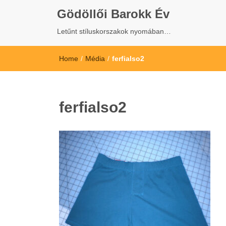
Gödöllői Barokk Év
Letűnt stíluskorszakok nyomában…
Home
/
Média
/
ferfialso2
ferfialso2