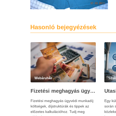
Hasonló bejegyézések
Webáruház
Szol
Fizetési meghagyás ügyvédi munkadíja: teljes költségvetési útmutató
Fizetési meghagyás ügyvédi munkadíj:
Egy kü
költségek, díjstruktúrák és tippek az
során s
előzetes kalkulációhoz. Tudj meg
közlek