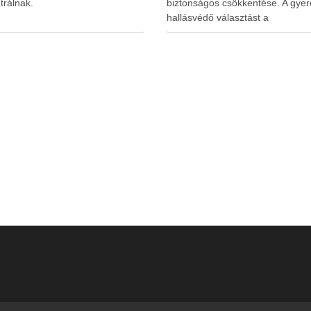
trálnak.
biztonságos csökkentése. A gyer
hallásvédő választást a
www.earplugs.hu weboldal is
megkönnyítheti a szülők számára.
erős elszigetelés a gyerekeknél
kényelmetlenséget, félelmet vag
dezorientáltságot is okozhat. A jó
hallásvédő egyensúlyt teremt, vé
fület, miközben …