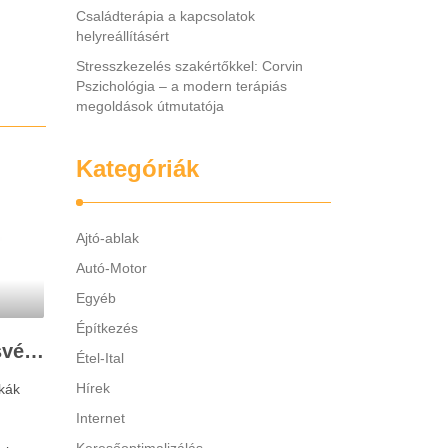
Családterápia a kapcsolatok
helyreállításért
Stresszkezelés szakértőkkel: Corvin
Pszichológia – a modern terápiás
megoldások útmutatója
Kategóriák
Ajtó-ablak
Autó-Motor
Egyéb
Építkezés
Legjobb gyerek hallásvédő márkák: mire figyeljenek a szülők választáskor?
Étel-Ital
Hírek
kák
Internet