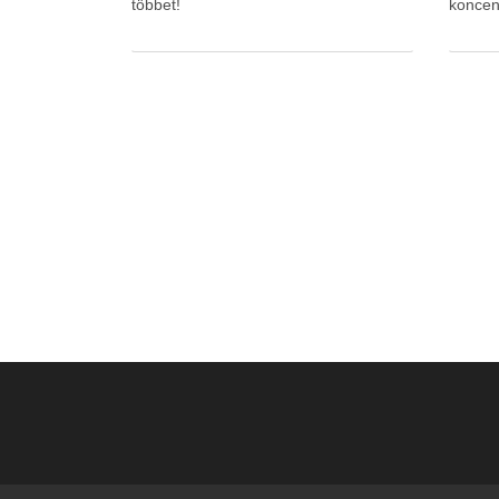
többet!
koncen