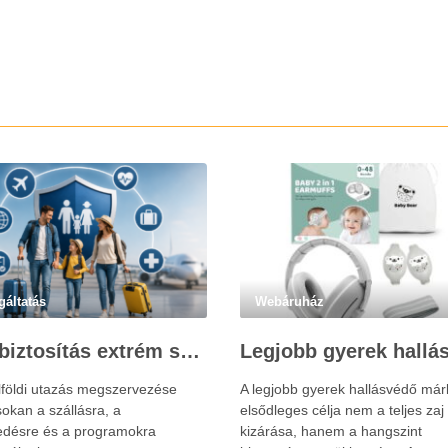
gáltatás
Webáruház
Utasbiztosítás extrém sportokra és krónikus betegségek esetén: mire figyelj utazás előtt?
lföldi utazás megszervezése
A legjobb gyerek hallásvédő már
okan a szállásra, a
elsődleges célja nem a teljes zaj
edésre és a programokra
kizárása, hanem a hangszint