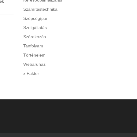
Keresőoptimalizálás
ek
Számítástechnika
Szépségípar
 A túl
Szolgáltatás
y
Szórakozás
Tanfolyam
di a
Történelem
Webáruház
x Faktor