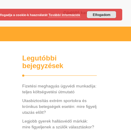
Gödöllő kastély
Elfogadom
lfogadja a cookie-k használatát
További információk
Legutóbbi
bejegyzések
Fizetési meghagyás ügyvédi munkadíja:
teljes költségvetési útmutató
Utasbiztosítás extrém sportokra és
krónikus betegségek esetén: mire figyelj
utazás előtt?
Legjobb gyerek hallásvédő márkák:
mire figyeljenek a szülők választáskor?