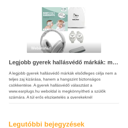
Webáruház
Legjobb gyerek hallásvédő márkák: mire figyeljenek a szülők választáskor?
A legjobb gyerek hallásvédő márkák elsődleges célja nem a
teljes zaj kizárása, hanem a hangszint biztonságos
csökkentése. A gyerek hallásvédő választást a
www.earplugs.hu weboldal is megkönnyítheti a szülők
számára. A túl erős elszigetelés a gyerekeknél
kényelmetlenséget, félelmet vagy dezorientáltságot is
okozhat. A jó hallásvédő egyensúlyt teremt, védi a fület,
miközben …
Legutóbbi bejegyzések