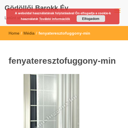
Gödöllői Barokk Év
A weboldal használatának folytatásával Ön elfogadja a cookie-k
Letűnt stíluskorszakok nyomában…
Elfogadom
használatát
További információk
Home
/
Média
/
fenyateresztofuggony-min
fenyateresztofuggony-min