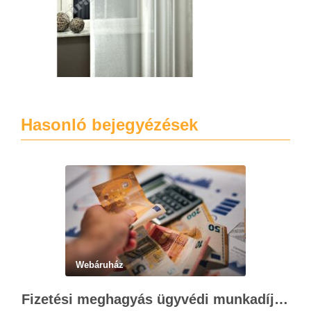
Hasonló bejegyézések
Webáruház
Fizetési meghagyás ügyvédi munkadíja: teljes költségvetési útmutató