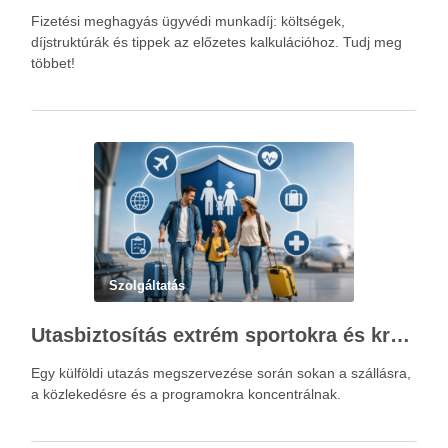
Fizetési meghagyás ügyvédi munkadíj: költségek,
díjstruktúrák és tippek az előzetes kalkulációhoz. Tudj meg
többet!
Szolgáltatás
Utasbiztosítás extrém sportokra és krónikus betegségek esetén: mire figyelj utazás előtt?
Egy külföldi utazás megszervezése során sokan a szállásra,
a közlekedésre és a programokra koncentrálnak.