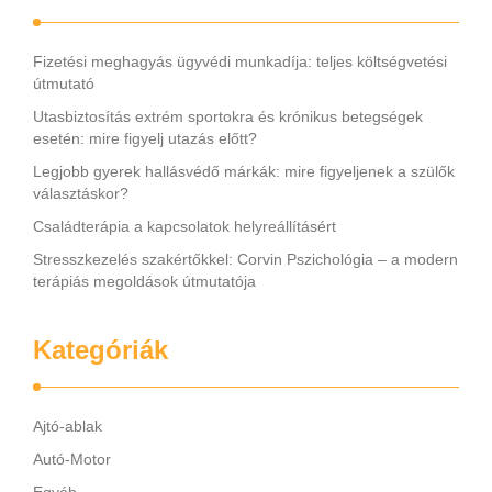
Fizetési meghagyás ügyvédi munkadíja: teljes költségvetési
útmutató
Utasbiztosítás extrém sportokra és krónikus betegségek
esetén: mire figyelj utazás előtt?
Legjobb gyerek hallásvédő márkák: mire figyeljenek a szülők
választáskor?
Családterápia a kapcsolatok helyreállításért
Stresszkezelés szakértőkkel: Corvin Pszichológia – a modern
terápiás megoldások útmutatója
Kategóriák
Ajtó-ablak
Autó-Motor