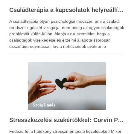
Családterápia a kapcsolatok helyreállításért
A családterápia olyan pszichológiai módszer, ami a családi
rendszer egészét vizsgálja, nem pedig az egyes családtagok
problémáit külön-külön. Alapja az a szemlélet, hogy a
családtagok viselkedése és érzelmi állapota szorosan
összefügg egymással, így a nehézségek gyakran a
kapcsolati mintázatokban gyökereznek. A családterápia
elsődleges célja nem hibást keresni, hanem a működési …
Szolgáltatás
Stresszkezelés szakértőkkel: Corvin Pszichológia – a modern terápiás megoldások útmutatója
Fedezd fel a hatékony stresszmentesítő kezeléseket! Mikor