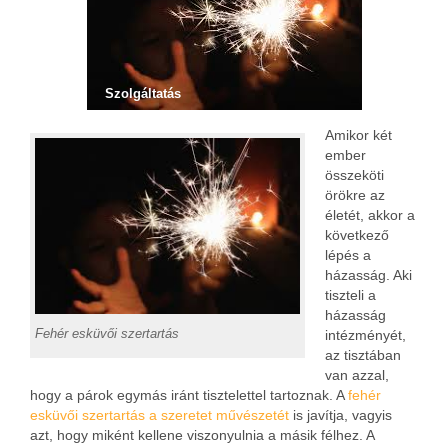
Szolgáltatás
Amikor két
ember
összeköti
örökre az
életét, akkor a
következő
lépés a
házasság. Aki
tiszteli a
házasság
Fehér esküvői szertartás
intézményét,
az tisztában
van azzal,
hogy a párok egymás iránt tisztelettel tartoznak. A
fehér
esküvői szertartás a szeretet művészetét
is javítja, vagyis
azt, hogy miként kellene viszonyulnia a másik félhez. A