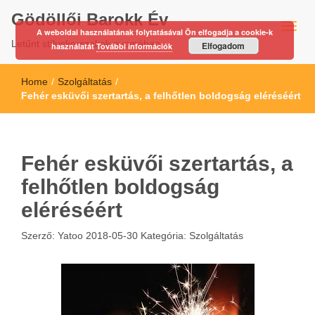
Gödöllői Barokk Év
A weboldal használatának folytatásával Ön elfogadja a cookie-k
Letűnt stíluskorszakok nyomában…
Elfogadom
használatát
További információk
Home
/
Szolgáltatás
/
Fehér esküvői szertartás, a felhőtlen boldogság eléréséért
Fehér esküvői szertartás, a
felhőtlen boldogság
eléréséért
Szerző:
Yatoo
2018-05-30
Kategória:
Szolgáltatás