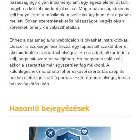
házasság egy olyan intézmény, ami egy egész életen át tart,
hogyha a két fél mindent jól csinál. Még a házasság idején is
kell hagyni teret a másiknak, mivel csak így lehet élni egymás
mellett. Sokan szeretnének erős házasságot, vagyis olyan
köteléket, amelyik elválaszthatatlan.
Ehhez a dariamagia.hu weboldalon is olvashat instrukciókat.
Először is szüksége lesz hozzá egy tapasztalt szakemberre,
aki mindenféle szertartást elvégez. Ha ez adott, akkor tudnia
kell, hogy mit szeretne valójában. Ha megvan a valós cél,
akkor a szertartás már egyszerűen fog működni. A
különlegesnek mondható fehér esküvői szertartás szép és
boldog életet ígér az ifjú párnak. Ezért érdeme elvégeztetni a
házasságkötés után.
Hasonló bejegyézések