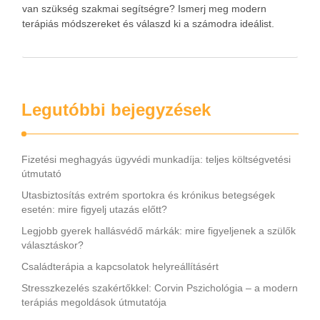
van szükség szakmai segítségre? Ismerj meg modern
terápiás módszereket és válaszd ki a számodra ideálist.
Legutóbbi bejegyzések
Fizetési meghagyás ügyvédi munkadíja: teljes költségvetési
útmutató
Utasbiztosítás extrém sportokra és krónikus betegségek
esetén: mire figyelj utazás előtt?
Legjobb gyerek hallásvédő márkák: mire figyeljenek a szülők
választáskor?
Családterápia a kapcsolatok helyreállításért
Stresszkezelés szakértőkkel: Corvin Pszichológia – a modern
terápiás megoldások útmutatója