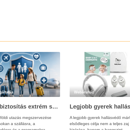
gáltatás
Webáruház
Utasbiztosítás extrém sportokra és krónikus betegségek esetén: mire figyelj utazás előtt?
lföldi utazás megszervezése
A legjobb gyerek hallásvédő már
okan a szállásra, a
elsődleges célja nem a teljes zaj
edésre és a programokra
kizárása, hanem a hangszint