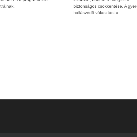
trálnak.
biztonságos csökkentése. A gyer
hallásvédő választást a
www.earplugs.hu weboldal is
megkönnyítheti a szülők számára.
erős elszigetelés a gyerekeknél
kényelmetlenséget, félelmet vag
dezorientáltságot is okozhat. A jó
hallásvédő egyensúlyt teremt, vé
fület, miközben …