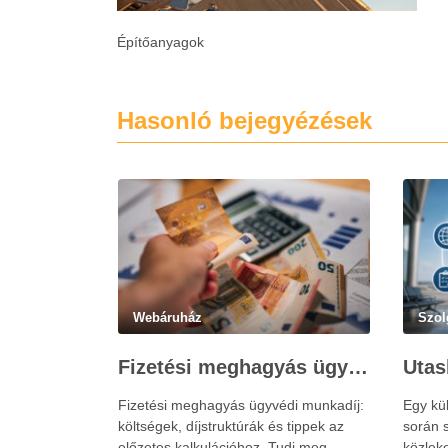
Építőanyagok
Hasonló bejegyézések
Webáruház
Szol
Fizetési meghagyás ügyvédi munkadíja: teljes költségvetési útmutató
Fizetési meghagyás ügyvédi munkadíj:
Egy kü
költségek, díjstruktúrák és tippek az
során s
előzetes kalkulációhoz. Tudj meg
közlek