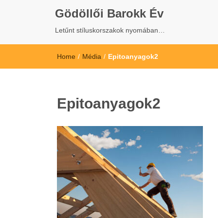
Gödöllői Barokk Év
Letűnt stíluskorszakok nyomában…
Home
/
Média
/
Epitoanyagok2
Epitoanyagok2