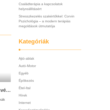
Családterápia a kapcsolatok
helyreállításért
Stresszkezelés szakértőkkel: Corvin
Pszichológia – a modern terápiás
megoldások útmutatója
Kategóriák
Ajtó-ablak
Autó-Motor
Egyéb
Építkezés
Étel-Ital
Legjobb gyerek hallásvédő márkák: mire figyeljenek a szülők választáskor?
Hírek
kák
Internet