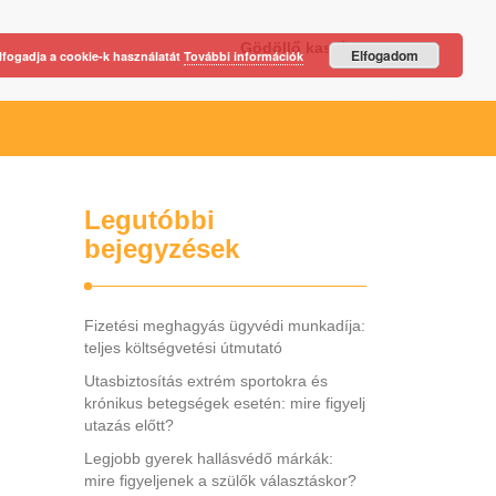
Gödöllő kastély
Elfogadom
lfogadja a cookie-k használatát
További információk
Legutóbbi
bejegyzések
Fizetési meghagyás ügyvédi munkadíja:
teljes költségvetési útmutató
Utasbiztosítás extrém sportokra és
krónikus betegségek esetén: mire figyelj
utazás előtt?
Legjobb gyerek hallásvédő márkák:
mire figyeljenek a szülők választáskor?