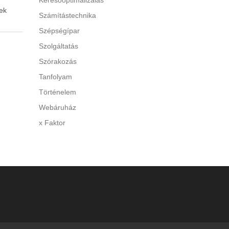
Keresőoptimalizálás
ek
Számítástechnika
Szépségípar
 A túl
Szolgáltatás
Szórakozás
y
Tanfolyam
di a
Történelem
Webáruház
x Faktor