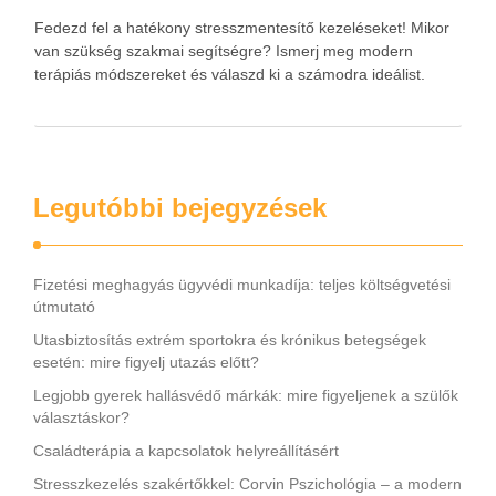
Fedezd fel a hatékony stresszmentesítő kezeléseket! Mikor
van szükség szakmai segítségre? Ismerj meg modern
terápiás módszereket és válaszd ki a számodra ideálist.
Legutóbbi bejegyzések
Fizetési meghagyás ügyvédi munkadíja: teljes költségvetési
útmutató
Utasbiztosítás extrém sportokra és krónikus betegségek
esetén: mire figyelj utazás előtt?
Legjobb gyerek hallásvédő márkák: mire figyeljenek a szülők
választáskor?
Családterápia a kapcsolatok helyreállításért
Stresszkezelés szakértőkkel: Corvin Pszichológia – a modern