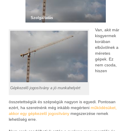
Szolgáltatás
Van, akit már
kisgyermek
korában
elbűvölnek a
méretes
gépek. Ez
nem csoda,
hiszen
Gépkezelő jogosítvány a jó munkahelyért
összetettségük és szépségük nagyon is egyedi. Pontosan
ezért, ha szeretnénk még inkább megérteni
működésüket,
akkor egy gépkezelő jogosítvány
megszerzése remek
lehetőség erre.