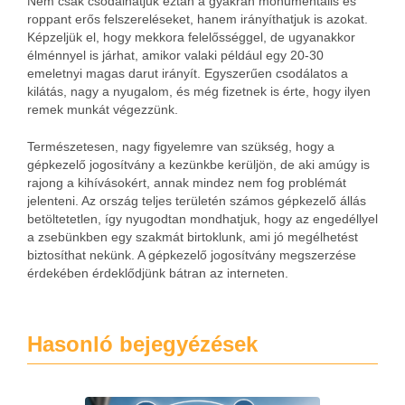
Nem csak csodálhatjuk eztán a gyakran monumentális és
roppant erős felszereléseket, hanem irányíthatjuk is azokat.
Képzeljük el, hogy mekkora felelősséggel, de ugyanakkor
élménnyel is járhat, amikor valaki például egy 20-30
emeletnyi magas darut irányít. Egyszerűen csodálatos a
kilátás, nagy a nyugalom, és még fizetnek is érte, hogy ilyen
remek munkát végezzünk.
Természetesen, nagy figyelemre van szükség, hogy a
gépkezelő jogosítvány a kezünkbe kerüljön, de aki amúgy is
rajong a kihívásokért, annak mindez nem fog problémát
jelenteni. Az ország teljes területén számos gépkezelő állás
betöltetetlen, így nyugodtan mondhatjuk, hogy az engedéllyel
a zsebünkben egy szakmát birtoklunk, ami jó megélhetést
biztosíthat nekünk. A gépkezelő jogosítvány megszerzése
érdekében érdeklődjünk bátran az interneten.
Hasonló bejegyézések