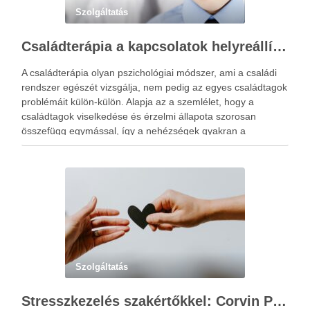
Szolgáltatás
Családterápia a kapcsolatok helyreállításért
A családterápia olyan pszichológiai módszer, ami a családi
rendszer egészét vizsgálja, nem pedig az egyes családtagok
problémáit külön-külön. Alapja az a szemlélet, hogy a
családtagok viselkedése és érzelmi állapota szorosan
összefügg egymással, így a nehézségek gyakran a
kapcsolati mintázatokban gyökereznek. A családterápia
elsődleges célja nem hibást keresni, hanem a működési …
Szolgáltatás
Stresszkezelés szakértőkkel: Corvin Pszichológia – a modern terápiás megoldások útmutatója