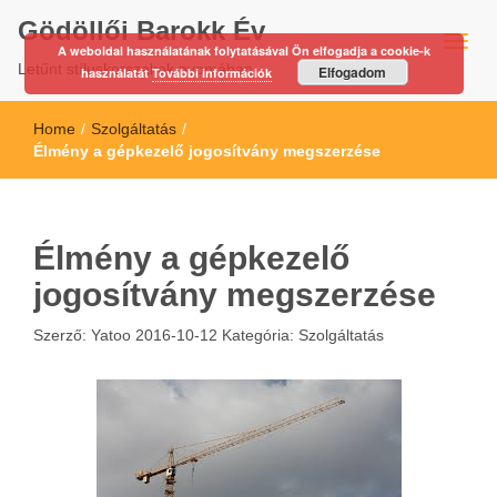
Gödöllői Barokk Év
A weboldal használatának folytatásával Ön elfogadja a cookie-k
Letűnt stíluskorszakok nyomában…
Elfogadom
használatát
További információk
Home
/
Szolgáltatás
/
Élmény a gépkezelő jogosítvány megszerzése
Élmény a gépkezelő
jogosítvány megszerzése
Szerző:
Yatoo
2016-10-12
Kategória:
Szolgáltatás