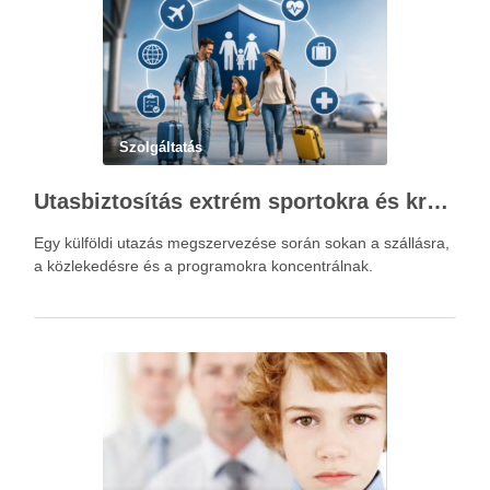
Szolgáltatás
Utasbiztosítás extrém sportokra és krónikus betegségek esetén: mire figyelj utazás előtt?
Egy külföldi utazás megszervezése során sokan a szállásra,
a közlekedésre és a programokra koncentrálnak.