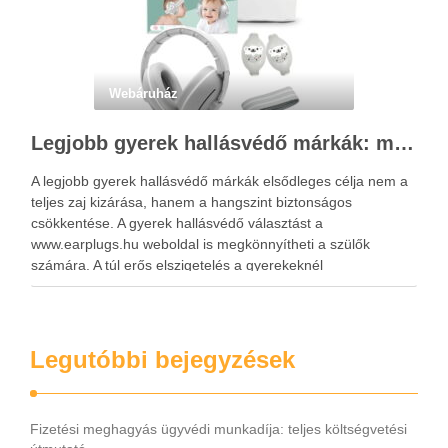
Webáruház
Legjobb gyerek hallásvédő márkák: mire figyeljenek a szülők választáskor?
A legjobb gyerek hallásvédő márkák elsődleges célja nem a
teljes zaj kizárása, hanem a hangszint biztonságos
csökkentése. A gyerek hallásvédő választást a
www.earplugs.hu weboldal is megkönnyítheti a szülők
számára. A túl erős elszigetelés a gyerekeknél
kényelmetlenséget, félelmet vagy dezorientáltságot is
okozhat. A jó hallásvédő egyensúlyt teremt, védi a fület,
miközben …
Legutóbbi bejegyzések
Fizetési meghagyás ügyvédi munkadíja: teljes költségvetési