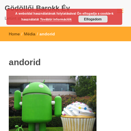
Gödöllői Barokk Év
A weboldal használatának folytatásával Ön elfogadja a cookie-k
Letűnt stíluskorszakok nyomában…
Elfogadom
használatát
További információk
Home
/
Média
/
andorid
andorid