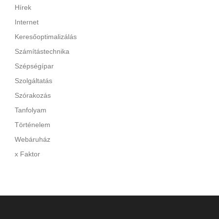
Hírek
Internet
Keresőoptimalizálás
Számítástechnika
Szépségípar
Szolgáltatás
Szórakozás
Tanfolyam
Történelem
Webáruház
x Faktor