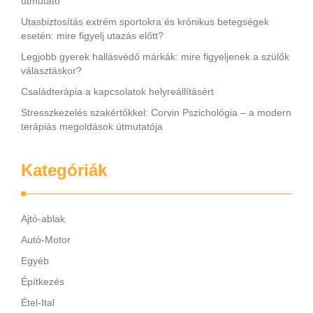
útmutató
Utasbiztosítás extrém sportokra és krónikus betegségek
esetén: mire figyelj utazás előtt?
Legjobb gyerek hallásvédő márkák: mire figyeljenek a szülők
választáskor?
Családterápia a kapcsolatok helyreállításért
Stresszkezelés szakértőkkel: Corvin Pszichológia – a modern
terápiás megoldások útmutatója
Kategóriák
Ajtó-ablak
Autó-Motor
Egyéb
Építkezés
Étel-Ital