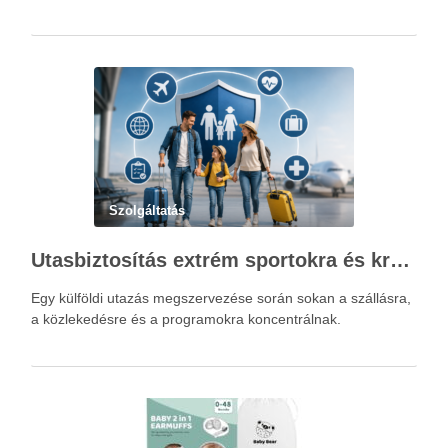
Szolgáltatás
Utasbiztosítás extrém sportokra és krónikus betegségek esetén: mire figyelj utazás előtt?
Egy külföldi utazás megszervezése során sokan a szállásra,
a közlekedésre és a programokra koncentrálnak.