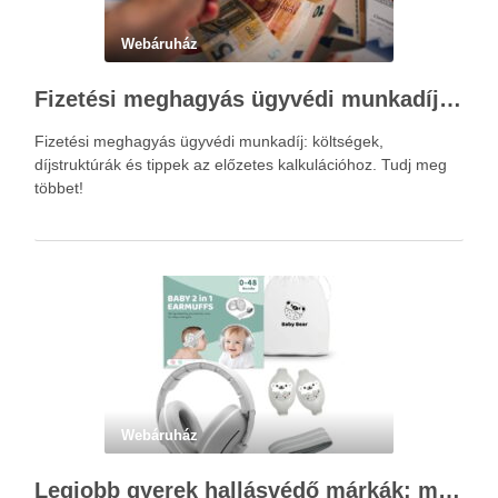
Webáruház
Fizetési meghagyás ügyvédi munkadíja: teljes költségvetési útmutató
Fizetési meghagyás ügyvédi munkadíj: költségek,
díjstruktúrák és tippek az előzetes kalkulációhoz. Tudj meg
többet!
Webáruház
Legjobb gyerek hallásvédő márkák: mire figyeljenek a szülők választáskor?