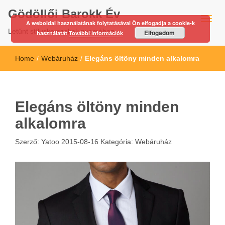
Gödöllői Barokk Év
A weboldal használatának folytatásával Ön elfogadja a cookie-k
Letűnt stíluskorszakok nyomában…
Elfogadom
használatát
További információk
Home
/
Webáruház
/
Elegáns öltöny minden alkalomra
Elegáns öltöny minden
alkalomra
Szerző:
Yatoo
2015-08-16
Kategória:
Webáruház