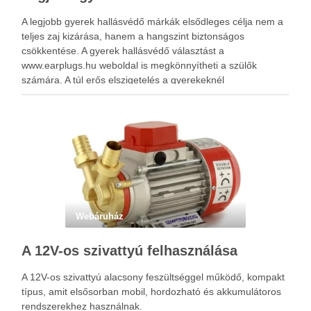
A legjobb gyerek hallásvédő márkák elsődleges célja nem a
teljes zaj kizárása, hanem a hangszint biztonságos
csökkentése. A gyerek hallásvédő választást a
www.earplugs.hu weboldal is megkönnyítheti a szülők
számára. A túl erős elszigetelés a gyerekeknél
kényelmetlenséget, félelmet vagy dezorientáltságot is
okozhat. A jó hallásvédő egyensúlyt teremt, védi a fület,
miközben …
Webáruház
A 12V-os szivattyú felhasználása
A 12V-os szivattyú alacsony feszültséggel működő, kompakt
típus, amit elsősorban mobil, hordozható és akkumulátoros
rendszerekhez használnak.