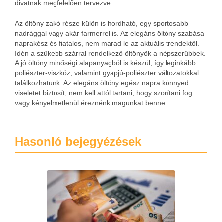
divatnak megfelelően tervezve.
Az öltöny zakó része külön is hordható, egy sportosabb
nadrággal vagy akár farmerrel is. Az elegáns öltöny szabása
naprakész és fiatalos, nem marad le az aktuális trendektől.
Idén a szűkebb szárral rendelkező öltönyök a népszerűbbek.
A jó öltöny minőségi alapanyagból is készül, így leginkább
poliészter-viszkóz, valamint gyapjú-poliészter változatokkal
találkozhatunk. Az elegáns öltöny egész napra könnyed
viseletet biztosít, nem kell attól tartani, hogy szorítani fog
vagy kényelmetlenül éreznénk magunkat benne.
Hasonló bejegyézések