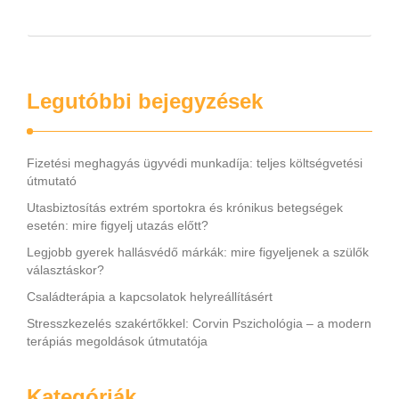
Legutóbbi bejegyzések
Fizetési meghagyás ügyvédi munkadíja: teljes költségvetési
útmutató
Utasbiztosítás extrém sportokra és krónikus betegségek
esetén: mire figyelj utazás előtt?
Legjobb gyerek hallásvédő márkák: mire figyeljenek a szülők
választáskor?
Családterápia a kapcsolatok helyreállításért
Stresszkezelés szakértőkkel: Corvin Pszichológia – a modern
terápiás megoldások útmutatója
Kategóriák