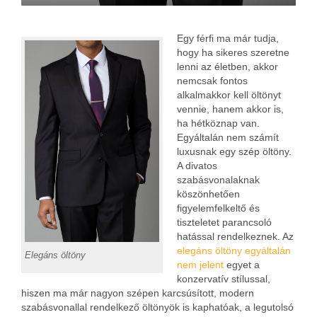
Egy férfi ma már tudja,
hogy ha sikeres szeretne
lenni az életben, akkor
nemcsak fontos
alkalmakkor kell öltönyt
vennie, hanem akkor is,
ha hétköznap van.
Egyáltalán nem számít
luxusnak egy szép öltöny.
A divatos
szabásvonalaknak
köszönhetően
figyelemfelkeltő és
tiszteletet parancsoló
hatással rendelkeznek. Az
elegáns öltöny egyáltalán
Elegáns öltöny
nem jelent
egyet a
konzervatív stílussal,
hiszen ma már nagyon szépen karcsúsított, modern
szabásvonallal rendelkező öltönyök is kaphatóak, a legutolsó