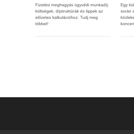
Fizetési meghagyás ügyvédi munkadíj:
Egy kü
költségek, díjstruktúrák és tippek az
során s
előzetes kalkulációhoz. Tudj meg
közlek
többet!
koncen