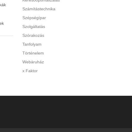
Keresőoptimalizálás
kák
Számítástechnika
Szépségípar
ek
Szolgáltatás
Szórakozás
 A túl
Tanfolyam
Történelem
y
Webáruház
di a
x Faktor