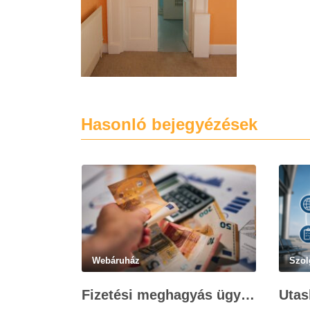
Hasonló bejegyézések
Webáruház
Szol
Fizetési meghagyás ügyvédi munkadíja: teljes költségvetési útmutató