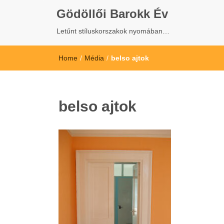
Gödöllői Barokk Év
Letűnt stíluskorszakok nyomában…
Home
/
Média
/
belso ajtok
belso ajtok