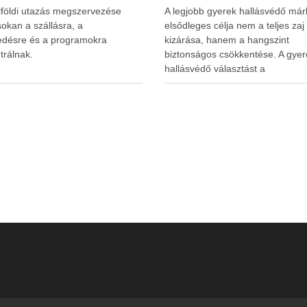
lföldi utazás megszervezése
A legjobb gyerek hallásvédő már
okan a szállásra, a
elsődleges célja nem a teljes zaj
edésre és a programokra
kizárása, hanem a hangszint
trálnak.
biztonságos csökkentése. A gyer
hallásvédő választást a
www.earplugs.hu weboldal is
megkönnyítheti a szülők számára.
erős elszigetelés a gyerekeknél
kényelmetlenséget, félelmet vag
dezorientáltságot is okozhat. A jó
hallásvédő egyensúlyt teremt, vé
fület, miközben …