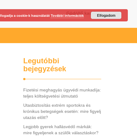
Gödöllő kastély
Elfogadom
lfogadja a cookie-k használatát
További információk
Legutóbbi
bejegyzések
Fizetési meghagyás ügyvédi munkadíja:
teljes költségvetési útmutató
Utasbiztosítás extrém sportokra és
krónikus betegségek esetén: mire figyelj
utazás előtt?
Legjobb gyerek hallásvédő márkák:
mire figyeljenek a szülők választáskor?