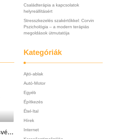
Családterápia a kapcsolatok
helyreállításért
Stresszkezelés szakértőkkel: Corvin
Pszichológia – a modern terápiás
megoldások útmutatója
Kategóriák
Ajtó-ablak
Autó-Motor
Egyéb
Építkezés
Étel-Ital
Hírek
Internet
Legjobb gyerek hallásvédő márkák: mire figyeljenek a szülők választáskor?