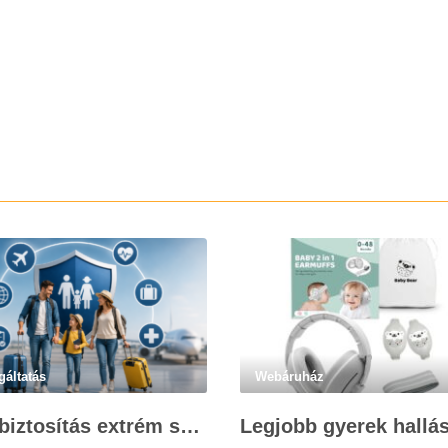
gáltatás
Webáruház
Utasbiztosítás extrém sportokra és krónikus betegségek esetén: mire figyelj utazás előtt?