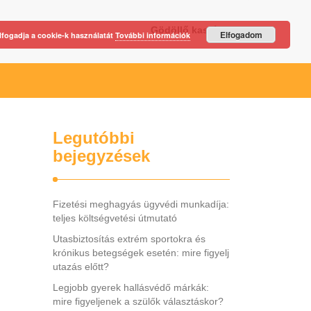
Gödöllő kastély
Elfogadom
lfogadja a cookie-k használatát
További információk
Legutóbbi
bejegyzések
Fizetési meghagyás ügyvédi munkadíja:
teljes költségvetési útmutató
Utasbiztosítás extrém sportokra és
krónikus betegségek esetén: mire figyelj
utazás előtt?
Legjobb gyerek hallásvédő márkák:
mire figyeljenek a szülők választáskor?