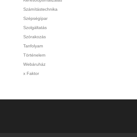
Keresőoptimalizálás
di a
Számítástechnika
Szépségípar
Szolgáltatás
Szórakozás
Tanfolyam
Történelem
Webáruház
x Faktor