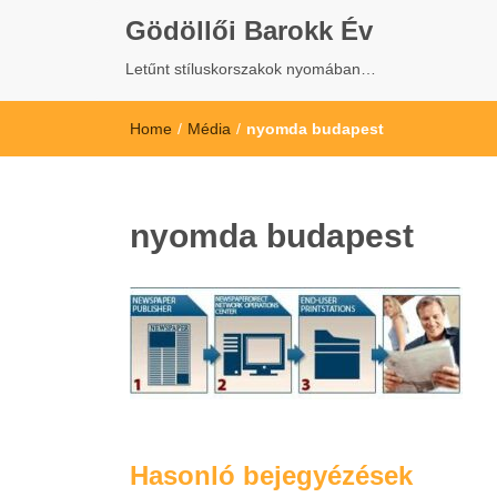
Gödöllői Barokk Év
Letűnt stíluskorszakok nyomában…
Home
/
Média
/
nyomda budapest
nyomda budapest
Hasonló bejegyézések