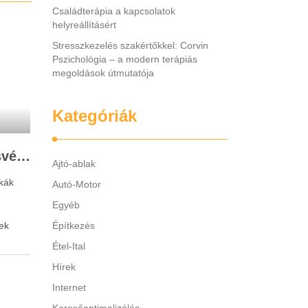
Családterápia a kapcsolatok
helyreállításért
Stresszkezelés szakértőkkel: Corvin
Pszichológia – a modern terápiás
megoldások útmutatója
Kategóriák
Legjobb gyerek hallásvédő márkák: mire figyeljenek a szülők választáskor?
Ajtó-ablak
kák
Autó-Motor
Egyéb
ek
Építkezés
Étel-Ital
Hírek
 A túl
Internet
y