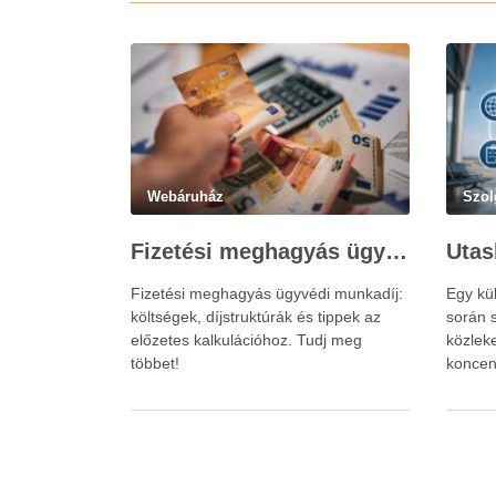
Webáruház
Szol
Fizetési meghagyás ügyvédi munkadíja: teljes költségvetési útmutató
Fizetési meghagyás ügyvédi munkadíj:
Egy kü
költségek, díjstruktúrák és tippek az
során s
előzetes kalkulációhoz. Tudj meg
közlek
többet!
koncen