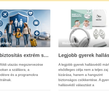
gáltatás
Webáruház
Utasbiztosítás extrém sportokra és krónikus betegségek esetén: mire figyelj utazás előtt?
lföldi utazás megszervezése
A legjobb gyerek hallásvédő már
okan a szállásra, a
elsődleges célja nem a teljes zaj
edésre és a programokra
kizárása, hanem a hangszint
trálnak.
biztonságos csökkentése. A gyer
hallásvédő választást a
www.earplugs.hu weboldal is
megkönnyítheti a szülők számára.
erős elszigetelés a gyerekeknél
kényelmetlenséget, félelmet vag