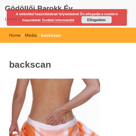
Gödöllői Barokk Év
A weboldal használatának folytatásával Ön elfogadja a cookie-k
Letűnt stíluskorszakok nyomában…
Elfogadom
használatát
További információk
Home
/
Média
/
backscan
backscan