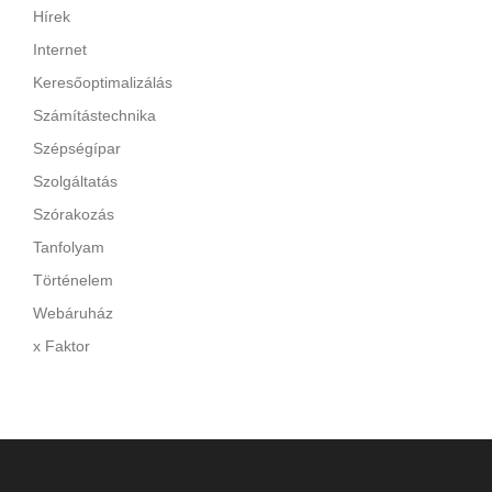
Hírek
Internet
Keresőoptimalizálás
Számítástechnika
Szépségípar
Szolgáltatás
Szórakozás
Tanfolyam
Történelem
Webáruház
x Faktor