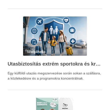
Szolgáltatás
Utasbiztosítás extrém sportokra és krónikus betegségek esetén: mire figyelj utazás előtt?
Egy külföldi utazás megszervezése során sokan a szállásra,
a közlekedésre és a programokra koncentrálnak.