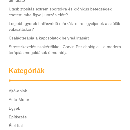
útmutató
Utasbiztosítás extrém sportokra és krónikus betegségek
esetén: mire figyelj utazás előtt?
Legjobb gyerek hallásvédő márkák: mire figyeljenek a szülők
választáskor?
Családterápia a kapcsolatok helyreállításért
Stresszkezelés szakértőkkel: Corvin Pszichológia – a modern
terápiás megoldások útmutatója
Kategóriák
Ajtó-ablak
Autó-Motor
Egyéb
Építkezés
Étel-Ital