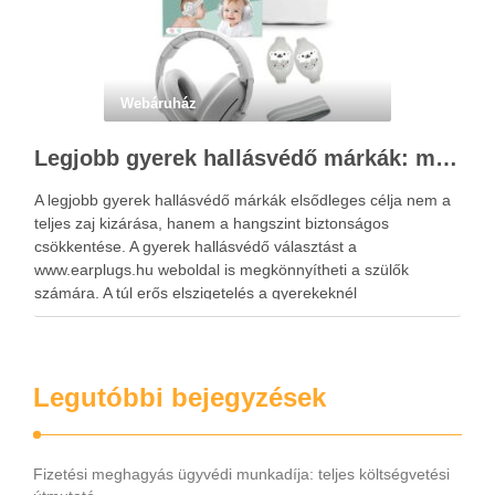
Webáruház
Legjobb gyerek hallásvédő márkák: mire figyeljenek a szülők választáskor?
A legjobb gyerek hallásvédő márkák elsődleges célja nem a
teljes zaj kizárása, hanem a hangszint biztonságos
csökkentése. A gyerek hallásvédő választást a
www.earplugs.hu weboldal is megkönnyítheti a szülők
számára. A túl erős elszigetelés a gyerekeknél
kényelmetlenséget, félelmet vagy dezorientáltságot is
okozhat. A jó hallásvédő egyensúlyt teremt, védi a fület,
miközben …
Legutóbbi bejegyzések
Fizetési meghagyás ügyvédi munkadíja: teljes költségvetési