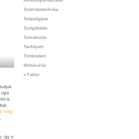
Keresőoptimalizálás
Számítástechnika
Szépségípar
Szolgáltatás
Szórakozás
Tanfolyam
Történelem
Webáruház
x Faktor
tudjuk
 cipő
ül is
bát,
ipő még
,
, így a