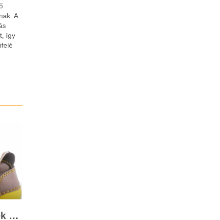
ő
nak. A
ás
, így
ifelé
A D.D. Step cipő remek döntés