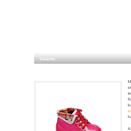
Vásárlás
M
e
l
f
b
e
h
A