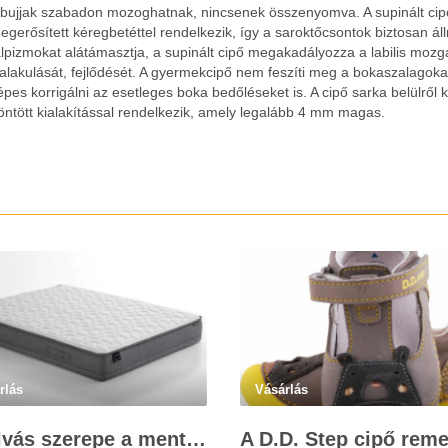
ábujjak szabadon mozoghatnak, nincsenek összenyomva. A supinált cip
egerősített kéregbetéttel rendelkezik, így a saroktőcsontok biztosan áll
alpizmokat alátámasztja, a supinált cipő megakadályozza a labilis mozg
ialakulását, fejlődését. A gyermekcipő nem feszíti meg a bokaszalagokat
épes korrigálni az esetleges boka bedőléseket is. A cipő sarka belülről k
öntött kialakítással rendelkezik, amely legalább 4 mm magas.
rlás
Vásárlás
Az alvás szerepe a mentális egészségben: Hogyan segíthet egy jó matrac?