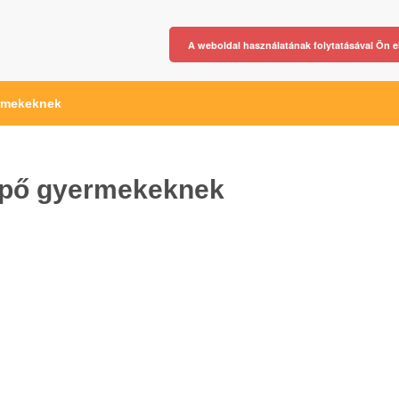
A weboldal használatának folytatásával Ön e
ermekeknek
ipő gyermekeknek