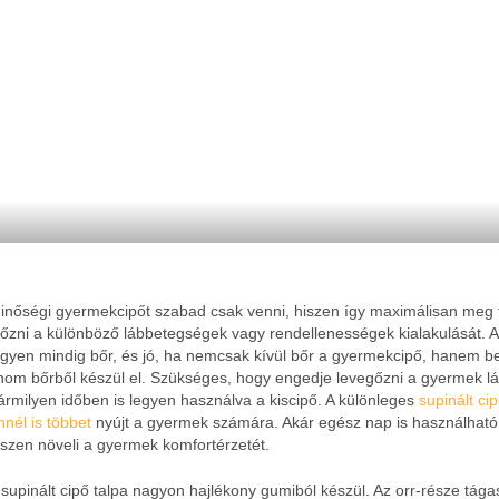
inőségi gyermekcipőt szabad csak venni, hiszen így maximálisan meg 
lőzni a különböző lábbetegségek vagy rendellenességek kialakulását. A
egyen mindig bőr, és jó, ha nemcsak kívül bőr a gyermekcipő, hanem bel
inom bőrből készül el. Szükséges, hogy engedje levegőzni a gyermek lá
ármilyen időben is legyen használva a kiscipő. A különleges
supinált c
nnél is többet
nyújt a gyermek számára. Akár egész nap is használható
iszen növeli a gyermek komfortérzetét.
 supinált cipő talpa nagyon hajlékony gumiból készül. Az orr-része tágas