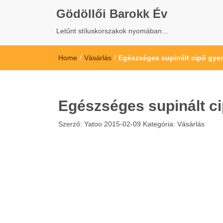
Gödöllői Barokk Év
Letűnt stíluskorszakok nyomában…
Home
/
Vásárlás
/
Egészséges supinált cipő gy
Egészséges supinált c
Szerző:
Yatoo
2015-02-09
Kategória:
Vásárlás