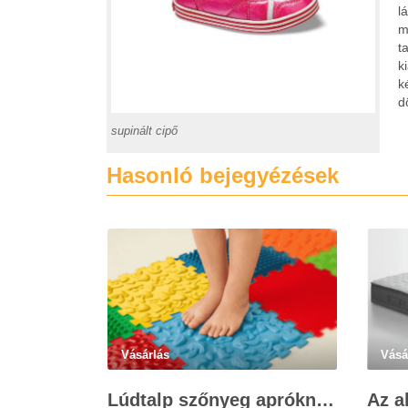
l
m
t
k
k
d
supinált cipő
Hasonló bejegyézések
Vásárlás
Vásá
Lúdtalp szőnyeg apróknak és nagyoknak