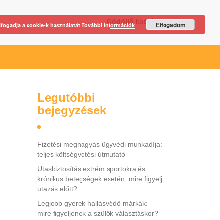
Gödöllő kastély
Elfogadom
lfogadja a cookie-k használatát
További információk
Legutóbbi
bejegyzések
Fizetési meghagyás ügyvédi munkadíja:
teljes költségvetési útmutató
Utasbiztosítás extrém sportokra és
krónikus betegségek esetén: mire figyelj
utazás előtt?
Legjobb gyerek hallásvédő márkák:
mire figyeljenek a szülők választáskor?