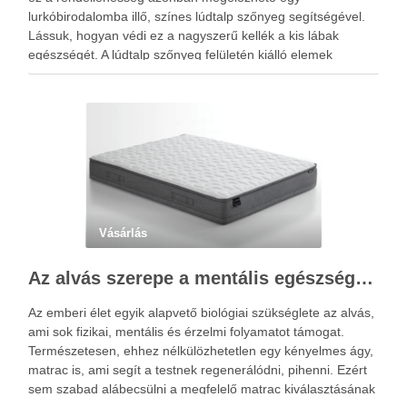
lurkóbirodalomba illő, színes lúdtalp szőnyeg segítségével.
Lássuk, hogyan védi ez a nagyszerű kellék a kis lábak
egészségét. A lúdtalp szőnyeg felületén kiálló elemek
sokasága található, amelyek speciális alakzatjuknak és
elhelyezkedésüknek köszönhetően a talp reflexzónáit érintik,
és ezáltal járás …
Vásárlás
Az alvás szerepe a mentális egészségben: Hogyan segíthet egy jó matrac?
Az emberi élet egyik alapvető biológiai szükséglete az alvás,
ami sok fizikai, mentális és érzelmi folyamatot támogat.
Természetesen, ehhez nélkülözhetetlen egy kényelmes ágy,
matrac is, ami segít a testnek regenerálódni, pihenni. Ezért
sem szabad alábecsülni a megfelelő matrac kiválasztásának