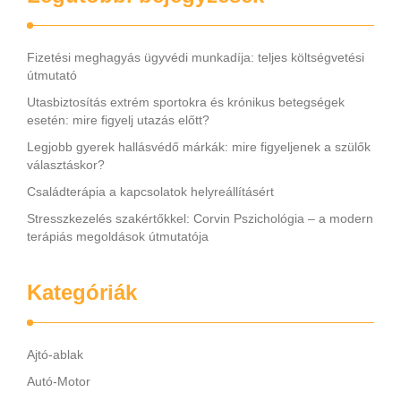
Fizetési meghagyás ügyvédi munkadíja: teljes költségvetési
útmutató
Utasbiztosítás extrém sportokra és krónikus betegségek
esetén: mire figyelj utazás előtt?
Legjobb gyerek hallásvédő márkák: mire figyeljenek a szülők
választáskor?
Családterápia a kapcsolatok helyreállításért
Stresszkezelés szakértőkkel: Corvin Pszichológia – a modern
terápiás megoldások útmutatója
Kategóriák
Ajtó-ablak
Autó-Motor