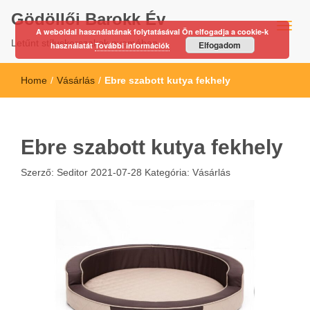
Gödöllői Barokk Év
A weboldal használatának folytatásával Ön elfogadja a cookie-k
Letűnt stíluskorszakok nyomában…
Elfogadom
használatát
További információk
Home
/
Vásárlás
/
Ebre szabott kutya fekhely
Ebre szabott kutya fekhely
Szerző:
Seditor
2021-07-28
Kategória:
Vásárlás