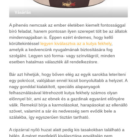
Vásárlás
A pihenés nemcsak az ember életében kiemelt fontossággal
bíró feladat, hanem pontosan ilyen szerepet tölt be az állatok
mindennapjaiban is. Éppen ezért érdemes, hogy kellő
körültekintéssel
legyen kiválasztva az a kutya fekhely
,
amelyik a kedvencünk nyugalmának biztosítására fog
szolgálni. Legyen szó forma- vagy színvilágról, minden
esetben hatalmas választék áll rendelkezésre.
Bár azt hihetjük, hogy bőven elég az egyik sarokba leteríteni
egy pokrócot, valójában ennél kicsit bonyolultabb a helyzet. A
nagy gonddal kialakított, speciális alapanyagok
felhasználásával létrehozott kutya fekhely számos olyan
előnnyel bír, ami az ebnek és a gazdinak egyaránt előnyére
válik. Remekül bírja a karmolásokat, harapásokat az ellenálló
szövet, valamint a sár és nedvesség sem evődik bele a
szálakba, így egyszerűen tisztán tartható.
A cipzárral nyíló huzat alatt pedig kis tasakokban található a
bélés. A méret megfelelő kiválasztása egyáltalán nem