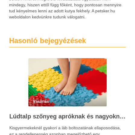
mindegy, hiszen ettől függ főként, hogy pontosan mennyire
tud kényelmes lenni az adott kutya fekhely. A petsker.hu
weboldalon kedvünkre tudunk válogatni.
Hasonló bejegyézések
Vásárlás
Lúdtalp szőnyeg apróknak és nagyoknak
Kisgyermekeknél gyakori a láb boltozatának ellaposodása,
ez a rendellenesség azonban megelőzhető egy