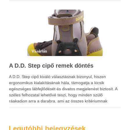
a fontosságát. Az alvás idején pihenésre kapcsol az agy és a
…
Vásárlás
A D.D. Step cipő remek döntés
A D.D. Step cipő kiváló választásnak bizonyul, hiszen
ergonomikus kialakításának hála, támogatja a kicsik
egészséges lábfejlődését és divatos megjelenést biztosít. A
széles felhozatal lehetővé teszi, hogy minden szülő
ráakadjon arra a darabra, ami az összes kritériumnak
megfelel. A D.D. Step cipő tartós és légáteresztő, ami annak
köszönhető, hogy természetes bőr …
Legutóbbi bejegyzések