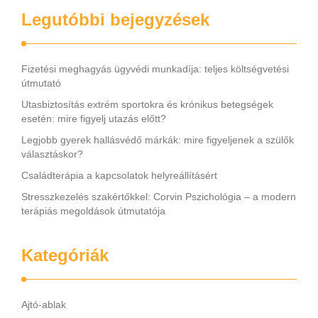
Legutóbbi bejegyzések
Fizetési meghagyás ügyvédi munkadíja: teljes költségvetési
útmutató
Utasbiztosítás extrém sportokra és krónikus betegségek
esetén: mire figyelj utazás előtt?
Legjobb gyerek hallásvédő márkák: mire figyeljenek a szülők
választáskor?
Családterápia a kapcsolatok helyreállításért
Stresszkezelés szakértőkkel: Corvin Pszichológia – a modern
terápiás megoldások útmutatója
Kategóriák
Ajtó-ablak