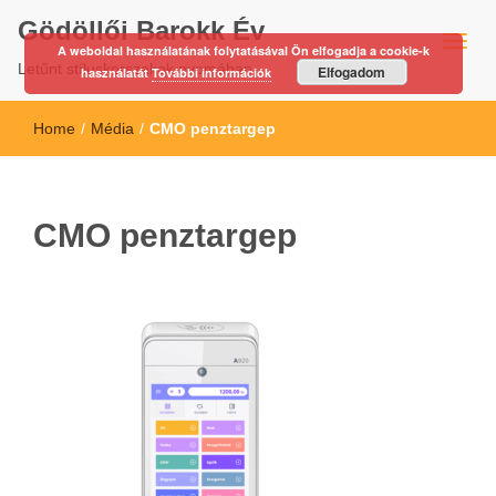
Gödöllői Barokk Év
A weboldal használatának folytatásával Ön elfogadja a cookie-k
Letűnt stíluskorszakok nyomában…
Elfogadom
használatát
További információk
Home
/
Média
/
CMO penztargep
CMO penztargep