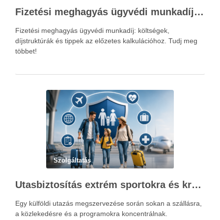
Fizetési meghagyás ügyvédi munkadíja: teljes költségvetési útmutató
Fizetési meghagyás ügyvédi munkadíj: költségek,
díjstruktúrák és tippek az előzetes kalkulációhoz. Tudj meg
többet!
Szolgáltatás
Utasbiztosítás extrém sportokra és krónikus betegségek esetén: mire figyelj utazás előtt?
Egy külföldi utazás megszervezése során sokan a szállásra,
a közlekedésre és a programokra koncentrálnak.