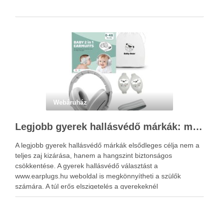
Webáruház
Legjobb gyerek hallásvédő márkák: mire figyeljenek a szülők választáskor?
A legjobb gyerek hallásvédő márkák elsődleges célja nem a
teljes zaj kizárása, hanem a hangszint biztonságos
csökkentése. A gyerek hallásvédő választást a
www.earplugs.hu weboldal is megkönnyítheti a szülők
számára. A túl erős elszigetelés a gyerekeknél
kényelmetlenséget, félelmet vagy dezorientáltságot is
okozhat. A jó hallásvédő egyensúlyt teremt, védi a fület,
miközben …