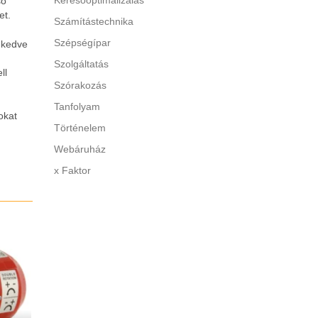
Keresőoptimalizálás
ső
et.
Számítástechnika
Szépségípar
ekedve
Szolgáltatás
ll
Szórakozás
Tanfolyam
okat
Történelem
Webáruház
x Faktor