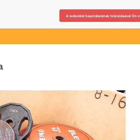
A weboldal használatának folytatásával Ön e
a