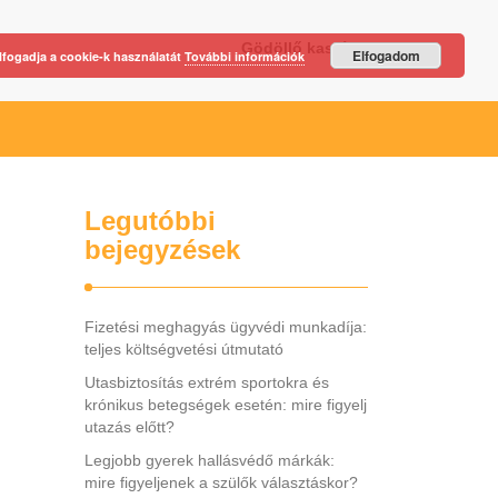
Gödöllő kastély
Elfogadom
lfogadja a cookie-k használatát
További információk
Legutóbbi
bejegyzések
Fizetési meghagyás ügyvédi munkadíja:
teljes költségvetési útmutató
Utasbiztosítás extrém sportokra és
krónikus betegségek esetén: mire figyelj
utazás előtt?
Legjobb gyerek hallásvédő márkák:
mire figyeljenek a szülők választáskor?