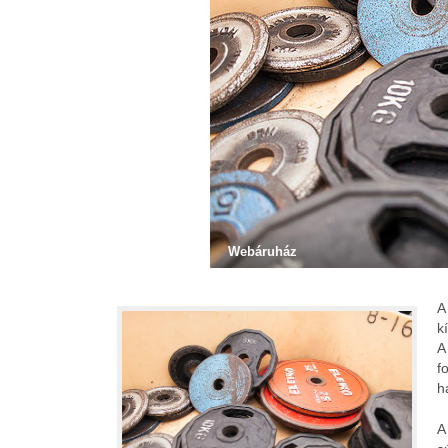
Webáruház
A
k
A
f
h
A