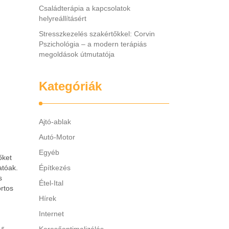
Családterápia a kapcsolatok
helyreállításért
Stresszkezelés szakértőkkel: Corvin
Pszichológia – a modern terápiás
megoldások útmutatója
Kategóriák
Ajtó-ablak
Autó-Motor
Egyéb
őket
atóak.
Építkezés
s
Étel-Ital
ortos
Hírek
Internet