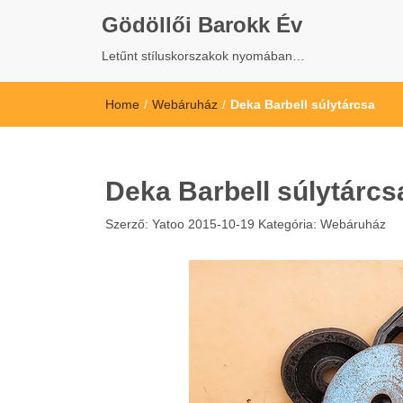
Gödöllői Barokk Év
Letűnt stíluskorszakok nyomában…
Home
/
Webáruház
/
Deka Barbell súlytárcsa
Deka Barbell súlytárcs
Szerző:
Yatoo
2015-10-19
Kategória:
Webáruház