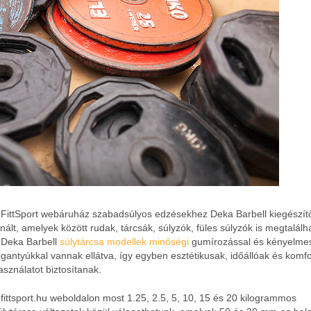
 FittSport webáruház szabadsúlyos edzésekhez Deka Barbell kiegészít
ínált, amelyek között rudak, tárcsák, súlyzók, füles súlyzók is megtalálh
 Deka Barbell
súlytárcsa modellek minőségi
gumírozással és kényelme
ogantyúkkal vannak ellátva, így egyben esztétikusak, időállóak és komf
asználatot biztosítanak.
 fittsport.hu weboldalon most 1.25, 2.5, 5, 10, 15 és 20 kilogrammos