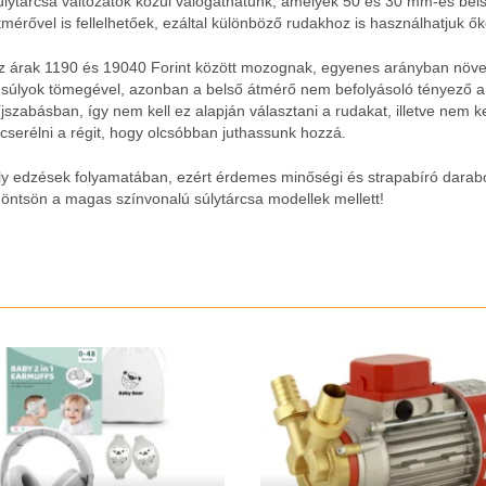
úlytárcsa változatok közül válogathatunk, amelyek 50 és 30 mm-es bel
tmérővel is fellelhetőek, ezáltal különböző rudakhoz is használhatjuk ők
z árak 1190 és 19040 Forint között mozognak, egyenes arányban növ
 súlyok tömegével, azonban a belső átmérő nem befolyásoló tényező a
íjszabásban, így nem kell ez alapján választani a rudakat, illetve nem ke
ecserélni a régit, hogy olcsóbban juthassunk hozzá.
ly edzések folyamatában, ezért érdemes minőségi és strapabíró darab
s döntsön a magas színvonalú súlytárcsa modellek mellett!