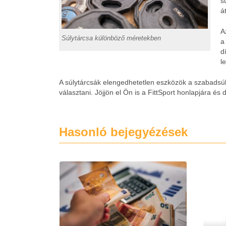
s
á
A
Súlytárcsa különböző méretekben
a
d
l
A súlytárcsák elengedhetetlen eszközök a szabadsú
választani. Jöjjön el Ön is a FittSport honlapjára é
Hasonló bejegyézések