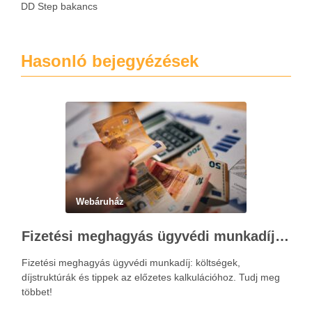
DD Step bakancs
Hasonló bejegyézések
Webáruház
Fizetési meghagyás ügyvédi munkadíja: teljes költségvetési útmutató
Fizetési meghagyás ügyvédi munkadíj: költségek,
díjstruktúrák és tippek az előzetes kalkulációhoz. Tudj meg
többet!