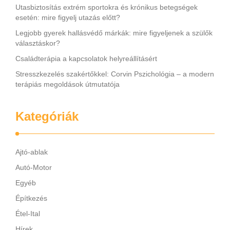
Utasbiztosítás extrém sportokra és krónikus betegségek
esetén: mire figyelj utazás előtt?
Legjobb gyerek hallásvédő márkák: mire figyeljenek a szülők
választáskor?
Családterápia a kapcsolatok helyreállításért
Stresszkezelés szakértőkkel: Corvin Pszichológia – a modern
terápiás megoldások útmutatója
Kategóriák
Ajtó-ablak
Autó-Motor
Egyéb
Építkezés
Étel-Ital
Hírek