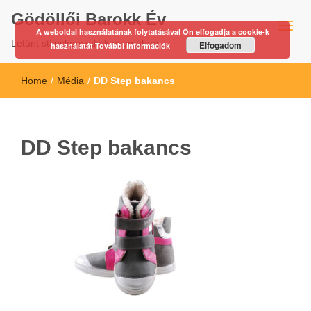
Gödöllői Barokk Év
A weboldal használatának folytatásával Ön elfogadja a cookie-k
Letűnt stíluskorszakok nyomában…
Elfogadom
használatát
További információk
Home
/
Média
/
DD Step bakancs
DD Step bakancs