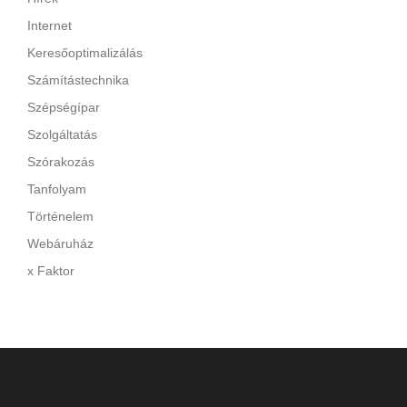
Internet
Keresőoptimalizálás
Számítástechnika
Szépségípar
Szolgáltatás
Szórakozás
Tanfolyam
Történelem
Webáruház
x Faktor