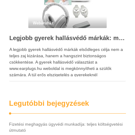
Webáruház
Legjobb gyerek hallásvédő márkák: mire figyeljenek a szülők választáskor?
A legjobb gyerek hallásvédő márkák elsődleges célja nem a
teljes zaj kizárása, hanem a hangszint biztonságos
csökkentése. A gyerek hallásvédő választást a
www.earplugs.hu weboldal is megkönnyítheti a szülők
számára. A túl erős elszigetelés a gyerekeknél
kényelmetlenséget, félelmet vagy dezorientáltságot is
okozhat. A jó hallásvédő egyensúlyt teremt, védi a fület,
miközben …
Legutóbbi bejegyzések
Fizetési meghagyás ügyvédi munkadíja: teljes költségvetési
útmutató