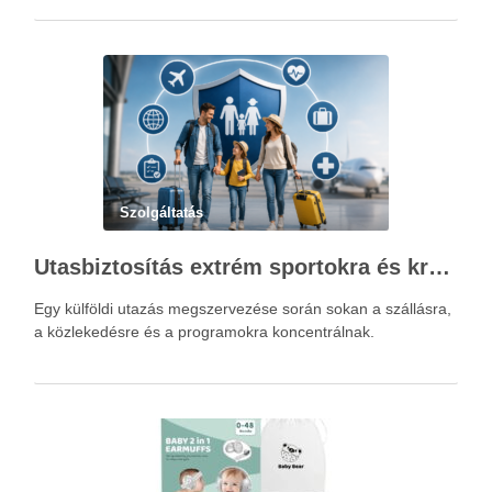
Szolgáltatás
Utasbiztosítás extrém sportokra és krónikus betegségek esetén: mire figyelj utazás előtt?
Egy külföldi utazás megszervezése során sokan a szállásra,
a közlekedésre és a programokra koncentrálnak.