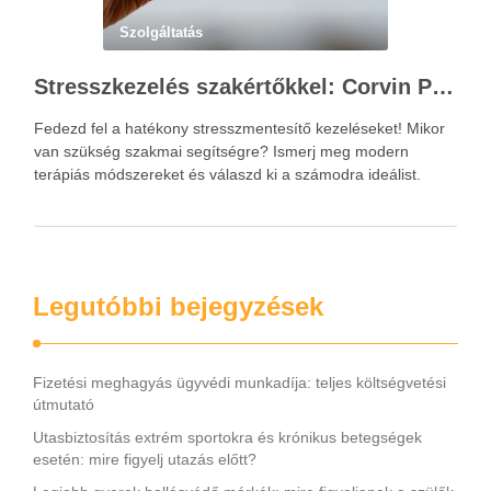
Szolgáltatás
Stresszkezelés szakértőkkel: Corvin Pszichológia – a modern terápiás megoldások útmutatója
Fedezd fel a hatékony stresszmentesítő kezeléseket! Mikor
van szükség szakmai segítségre? Ismerj meg modern
terápiás módszereket és válaszd ki a számodra ideálist.
Legutóbbi bejegyzések
Fizetési meghagyás ügyvédi munkadíja: teljes költségvetési
útmutató
Utasbiztosítás extrém sportokra és krónikus betegségek
esetén: mire figyelj utazás előtt?