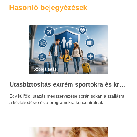
Hasonló bejegyézések
Szolgáltatás
Utasbiztosítás extrém sportokra és krónikus betegségek esetén: mire figyelj utazás előtt?
Egy külföldi utazás megszervezése során sokan a szállásra,
a közlekedésre és a programokra koncentrálnak.