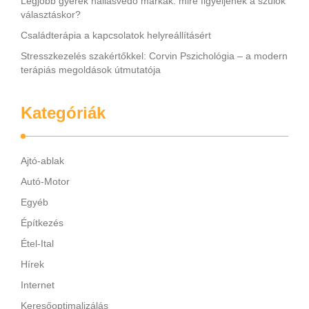
Legjobb gyerek hallásvédő márkák: mire figyeljenek a szülők
választáskor?
Családterápia a kapcsolatok helyreállításért
Stresszkezelés szakértőkkel: Corvin Pszichológia – a modern
terápiás megoldások útmutatója
Kategóriák
Ajtó-ablak
Autó-Motor
Egyéb
Építkezés
Étel-Ital
Hírek
Internet
Keresőoptimalizálás