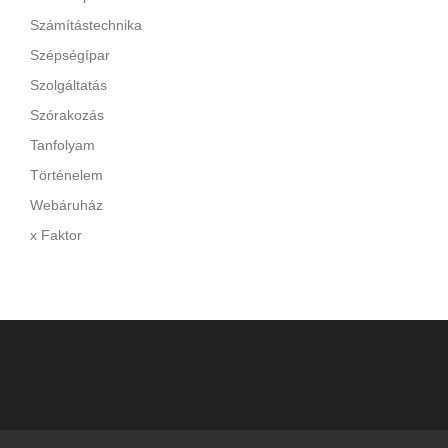
Számítástechnika
Szépségípar
Szolgáltatás
Szórakozás
Tanfolyam
Történelem
Webáruház
x Faktor