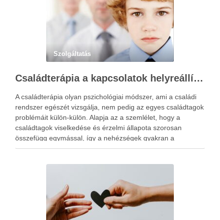
Szolgáltatás
Családterápia a kapcsolatok helyreállításért
A családterápia olyan pszichológiai módszer, ami a családi
rendszer egészét vizsgálja, nem pedig az egyes családtagok
problémáit külön-külön. Alapja az a szemlélet, hogy a
családtagok viselkedése és érzelmi állapota szorosan
összefügg egymással, így a nehézségek gyakran a
kapcsolati mintázatokban gyökereznek. A családterápia
elsődleges célja nem hibást keresni, hanem a működési …