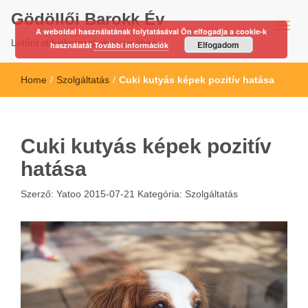
Gödöllői Barokk Év
A weboldal használatának folytatásával Ön elfogadja a cookie-k
Letűnt stíluskorszakok nyomában…
Elfogadom
használatát
További információk
Home
/
Szolgáltatás
/
Cuki kutyás képek pozitív hatása
Cuki kutyás képek pozitív
hatása
Szerző:
Yatoo
2015-07-21
Kategória:
Szolgáltatás