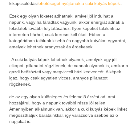
kikapcsolódási
lehetőséget nyújtanak a cuki kutyás képek.
.
Ezek egy olyan löketet adhatnak, amivel jól indulhat a
napunk, vagy ha fáradtak vagyunk, akkor energiát adnak a
feladatok további folytatásához. Ilyen képeket találunk az
interneten bárhol, csak keresni kell őket. Ebben a
kategóriában találunk kisebb és nagyobb kutyákat egyaránt,
amelyek lehetnek aranyosak és érdekesek
.
A cuki kutyás képek lehetnek olyanok, amelyek egy jól
elkapott pillanatot rögzítenek, de vannak olyanok is, amikor a
gazdi beöltözteti vagy megvicceli házi kedvencét. A képek
igaz, hogy csak egyetlen vicces, aranyos pillanatot
rögzítenek,
de az egy olyan különleges és felemelő érzést ad, ami
hozzájárul, hogy a napunk további része jól teljen.
Amennyiben alkalmunk van, akkor a cuki kutyás képek linket
megoszthatjuk barátainkkal, így varázsolva szebbé az ő
napjukat is.