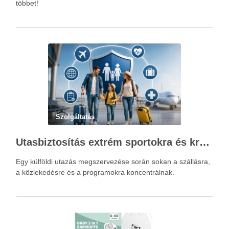
többet!
Szolgáltatás
Utasbiztosítás extrém sportokra és krónikus betegségek esetén: mire figyelj utazás előtt?
Egy külföldi utazás megszervezése során sokan a szállásra,
a közlekedésre és a programokra koncentrálnak.