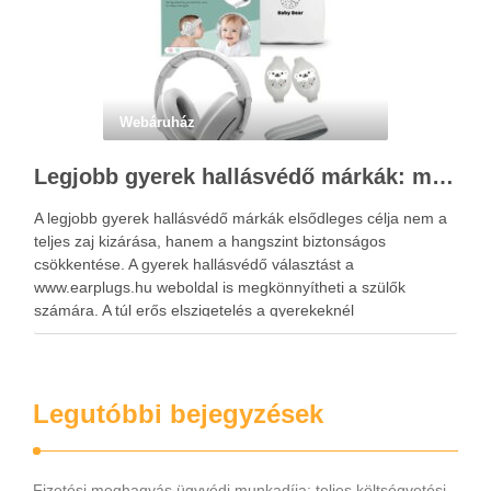
Webáruház
Legjobb gyerek hallásvédő márkák: mire figyeljenek a szülők választáskor?
A legjobb gyerek hallásvédő márkák elsődleges célja nem a
teljes zaj kizárása, hanem a hangszint biztonságos
csökkentése. A gyerek hallásvédő választást a
www.earplugs.hu weboldal is megkönnyítheti a szülők
számára. A túl erős elszigetelés a gyerekeknél
kényelmetlenséget, félelmet vagy dezorientáltságot is
okozhat. A jó hallásvédő egyensúlyt teremt, védi a fület,
miközben …
Legutóbbi bejegyzések
Fizetési meghagyás ügyvédi munkadíja: teljes költségvetési