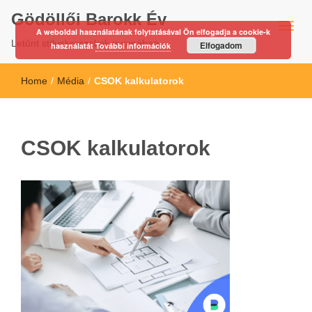
Gödöllői Barokk Év
A weboldal használatának folytatásával Ön elfogadja a cookie-k
Letűnt stíluskorszakok nyomában…
Elfogadom
használatát
További információk
Home
/
Média
/
CSOK kalkulatorok
CSOK kalkulatorok