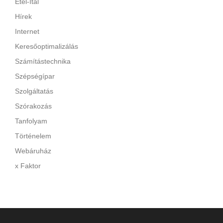
Étel-Ital
Hírek
Internet
Keresőoptimalizálás
Számítástechnika
Szépségípar
Szolgáltatás
Szórakozás
Tanfolyam
Történelem
Webáruház
x Faktor