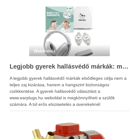
Webáruház
Legjobb gyerek hallásvédő márkák: mire figyeljenek a szülők választáskor?
A legjobb gyerek hallásvédő márkák elsődleges célja nem a
teljes zaj kizárása, hanem a hangszint biztonságos
csökkentése. A gyerek hallásvédő választást a
www.earplugs.hu weboldal is megkönnyítheti a szülők
számára. A túl erős elszigetelés a gyerekeknél
kényelmetlenséget, félelmet vagy dezorientáltságot is
okozhat. A jó hallásvédő egyensúlyt teremt, védi a fület,
miközben …