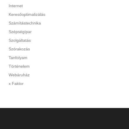
Internet
Keresőoptimalizálás
Számítástechnika
Szépségípar
Szolgáltatás
Szórakozás
Tanfolyam
Történelem
Webáruház
x Faktor