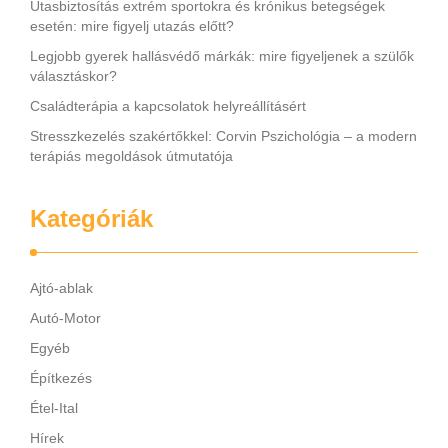
Utasbiztosítás extrém sportokra és krónikus betegségek
esetén: mire figyelj utazás előtt?
Legjobb gyerek hallásvédő márkák: mire figyeljenek a szülők
választáskor?
Családterápia a kapcsolatok helyreállításért
Stresszkezelés szakértőkkel: Corvin Pszichológia – a modern
terápiás megoldások útmutatója
Kategóriák
Ajtó-ablak
Autó-Motor
Egyéb
Építkezés
Étel-Ital
Hírek