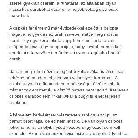
szereti gyakran cserélni a ruhatárát, az általában olyan
klasszikus darabokat vásárol, amelyek sokáig divatosak
maradnak.
A csipkés fehérnemű már évtizedekkel ezelőtt is belopta
magát a hölgyek és az urak szívébe, illetve még most is
hódít. Egy egyszerű fekete vagy fehér melltartót olyan
szépen feldíszít egy réteg csipke, hogy tovább nem is kell
gondolni a tervezőnek, már kész is van a legújabb hódító
darab.
Bátran meg lehet nézni a legújabb kollekciókat is. A csipkés
fehérnemű mindenhol jelen van valamilyen formában. A
csipke ugyanis a finomságot, a nőiességet érzékelteti, de
mint ahogy említettük, a díszítő hatása sem utolsó. A teljesen
csipkés darabok sem ritkák. Akár a bugyi is lehet teljesen
csipkéből.
A kényelem kedvéért természetesen szokott lenni plusz
pamut betét rajta, de ez nem látszik. De van olyan csipkés
fehérnemű is, amelyik nyitott középen, így ezzel sem kell
számolni. Akár alkalmankénti viselésre is vásárolhat ilyent, és