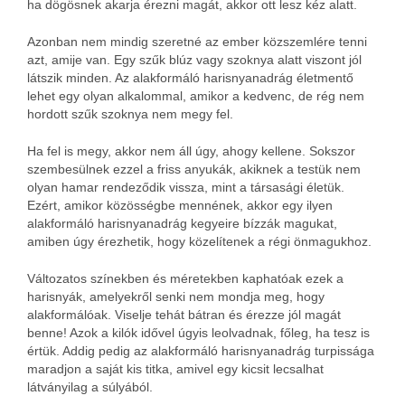
ha dögösnek akarja érezni magát, akkor ott lesz kéz alatt.
Azonban nem mindig szeretné az ember közszemlére tenni
azt, amije van. Egy szűk blúz vagy szoknya alatt viszont jól
látszik minden. Az alakformáló harisnyanadrág életmentő
lehet egy olyan alkalommal, amikor a kedvenc, de rég nem
hordott szűk szoknya nem megy fel.
Ha fel is megy, akkor nem áll úgy, ahogy kellene. Sokszor
szembesülnek ezzel a friss anyukák, akiknek a testük nem
olyan hamar rendeződik vissza, mint a társasági életük.
Ezért, amikor közösségbe mennének, akkor egy ilyen
alakformáló harisnyanadrág kegyeire bízzák magukat,
amiben úgy érezhetik, hogy közelítenek a régi önmagukhoz.
Változatos színekben és méretekben kaphatóak ezek a
harisnyák, amelyekről senki nem mondja meg, hogy
alakformálóak. Viselje tehát bátran és érezze jól magát
benne! Azok a kilók idővel úgyis leolvadnak, főleg, ha tesz is
értük. Addig pedig az alakformáló harisnyanadrág turpissága
maradjon a saját kis titka, amivel egy kicsit lecsalhat
látványilag a súlyából.