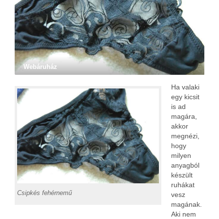
Webáruház
Ha valaki
egy kicsit
is ad
magára,
akkor
megnézi,
hogy
milyen
anyagból
készült
ruhákat
Csipkés fehérnemű
vesz
magának.
Aki nem