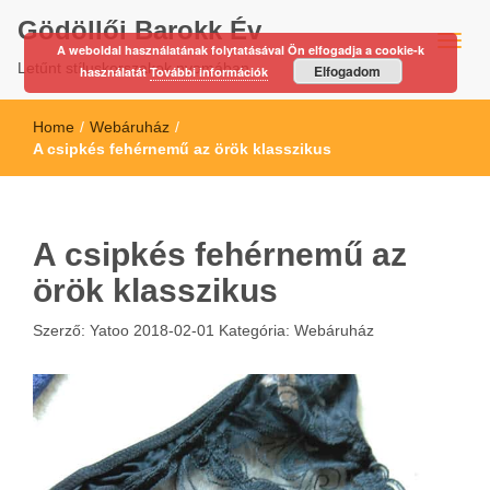
Gödöllői Barokk Év
A weboldal használatának folytatásával Ön elfogadja a cookie-k
Letűnt stíluskorszakok nyomában…
Elfogadom
használatát
További információk
Home
/
Webáruház
/
A csipkés fehérnemű az örök klasszikus
A csipkés fehérnemű az
örök klasszikus
Szerző:
Yatoo
2018-02-01
Kategória:
Webáruház