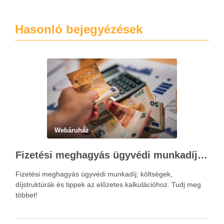
Hasonló bejegyézések
Webáruház
Fizetési meghagyás ügyvédi munkadíja: teljes költségvetési útmutató
Fizetési meghagyás ügyvédi munkadíj: költségek,
díjstruktúrák és tippek az előzetes kalkulációhoz. Tudj meg
többet!