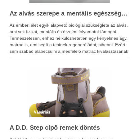
Az alvás szerepe a mentális egészségben: Hogyan segíthet egy jó matrac?
Az emberi élet egyik alapvető biológiai szükséglete az alvás,
ami sok fizikai, mentális és érzelmi folyamatot támogat.
Természetesen, ehhez nélkülözhetetlen egy kényelmes ágy,
matrac is, ami segít a testnek regenerálódni, pihenni. Ezért
sem szabad alábecsülni a megfelelő matrac kiválasztásának
a fontosságát. Az alvás idején pihenésre kapcsol az agy és a
…
Vásárlás
A D.D. Step cipő remek döntés