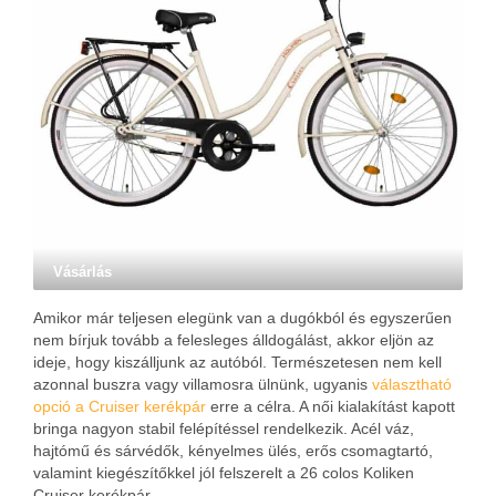
Vásárlás
Amikor már teljesen elegünk van a dugókból és egyszerűen
nem bírjuk tovább a felesleges álldogálást, akkor eljön az
ideje, hogy kiszálljunk az autóból. Természetesen nem kell
azonnal buszra vagy villamosra ülnünk, ugyanis
választható
opció a Cruiser kerékpár
erre a célra. A női kialakítást kapott
bringa nagyon stabil felépítéssel rendelkezik. Acél váz,
hajtómű és sárvédők, kényelmes ülés, erős csomagtartó,
valamint kiegészítőkkel jól felszerelt a 26 colos Koliken
Cruiser kerékpár.