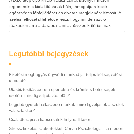
A D.D. Step cipő kiváló választásnak bizonyul, hiszen
ergonomikus kialakításának hála, támogatja a kicsik
egészséges lábfejlődését és divatos megjelenést biztosít. A
széles felhozatal lehetővé teszi, hogy minden szülő
ráakadjon arra a darabra, ami az összes kritériumnak
megfelel. A D.D. Step cipő tartós és légáteresztő, ami annak
köszönhető, hogy természetes bőr …
Legutóbbi bejegyzések
Fizetési meghagyás ügyvédi munkadíja: teljes költségvetési
útmutató
Utasbiztosítás extrém sportokra és krónikus betegségek
esetén: mire figyelj utazás előtt?
Legjobb gyerek hallásvédő márkák: mire figyeljenek a szülők
választáskor?
Családterápia a kapcsolatok helyreállításért
Stresszkezelés szakértőkkel: Corvin Pszichológia – a modern