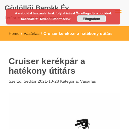
Gödöllői Barokk Év
A weboldal használatának folytatásával Ön elfogadja a cookie-k
Letűnt stíluskorszakok nyomában…
Elfogadom
használatát
További információk
Home
/
Vásárlás
/
Cruiser kerékpár a hatékony útitárs
Cruiser kerékpár a
hatékony útitárs
Szerző:
Seditor
2021-10-28
Kategória:
Vásárlás