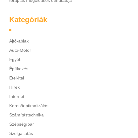
terápiás megoldások útmutatója
Kategóriák
Ajtó-ablak
Autó-Motor
Egyéb
Építkezés
Étel-Ital
Hírek
Internet
Keresőoptimalizálás
Számítástechnika
Szépségípar
Szolgáltatás