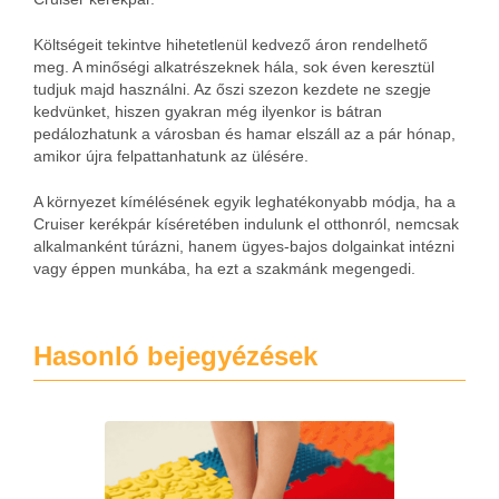
Költségeit tekintve hihetetlenül kedvező áron rendelhető
meg. A minőségi alkatrészeknek hála, sok éven keresztül
tudjuk majd használni. Az őszi szezon kezdete ne szegje
kedvünket, hiszen gyakran még ilyenkor is bátran
pedálozhatunk a városban és hamar elszáll az a pár hónap,
amikor újra felpattanhatunk az ülésére.
A környezet kímélésének egyik leghatékonyabb módja, ha a
Cruiser kerékpár kíséretében indulunk el otthonról, nemcsak
alkalmanként túrázni, hanem ügyes-bajos dolgainkat intézni
vagy éppen munkába, ha ezt a szakmánk megengedi.
Hasonló bejegyézések