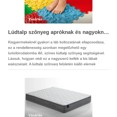
Vásárlás
Lúdtalp szőnyeg apróknak és nagyoknak
Kisgyermekeknél gyakori a láb boltozatának ellaposodása,
ez a rendellenesség azonban megelőzhető egy
lurkóbirodalomba illő, színes lúdtalp szőnyeg segítségével.
Lássuk, hogyan védi ez a nagyszerű kellék a kis lábak
egészségét. A lúdtalp szőnyeg felületén kiálló elemek
sokasága található, amelyek speciális alakzatjuknak és
elhelyezkedésüknek köszönhetően a talp reflexzónáit érintik,
és ezáltal járás …
Vásárlás