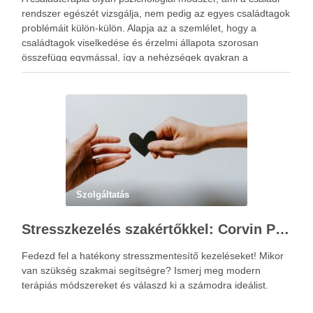
rendszer egészét vizsgálja, nem pedig az egyes családtagok
problémáit külön-külön. Alapja az a szemlélet, hogy a
családtagok viselkedése és érzelmi állapota szorosan
összefügg egymással, így a nehézségek gyakran a
kapcsolati mintázatokban gyökereznek. A családterápia
elsődleges célja nem hibást keresni, hanem a működési …
Szolgáltatás
Stresszkezelés szakértőkkel: Corvin Pszichológia – a modern terápiás megoldások útmutatója
Fedezd fel a hatékony stresszmentesítő kezeléseket! Mikor
van szükség szakmai segítségre? Ismerj meg modern
terápiás módszereket és válaszd ki a számodra ideálist.