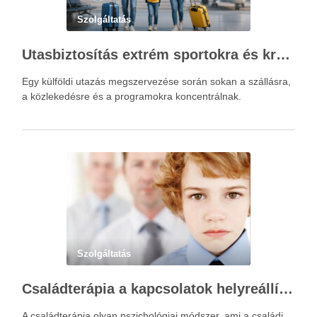
Szolgáltatás
Utasbiztosítás extrém sportokra és krónikus betegségek esetén: mire figyelj utazás előtt?
Egy külföldi utazás megszervezése során sokan a szállásra,
a közlekedésre és a programokra koncentrálnak.
Szolgáltatás
Családterápia a kapcsolatok helyreállításért
A családterápia olyan pszichológiai módszer, ami a családi