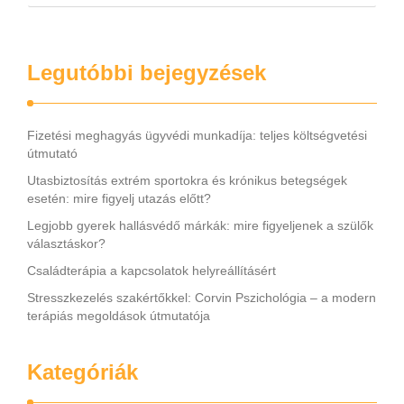
Legutóbbi bejegyzések
Fizetési meghagyás ügyvédi munkadíja: teljes költségvetési
útmutató
Utasbiztosítás extrém sportokra és krónikus betegségek
esetén: mire figyelj utazás előtt?
Legjobb gyerek hallásvédő márkák: mire figyeljenek a szülők
választáskor?
Családterápia a kapcsolatok helyreállításért
Stresszkezelés szakértőkkel: Corvin Pszichológia – a modern
terápiás megoldások útmutatója
Kategóriák