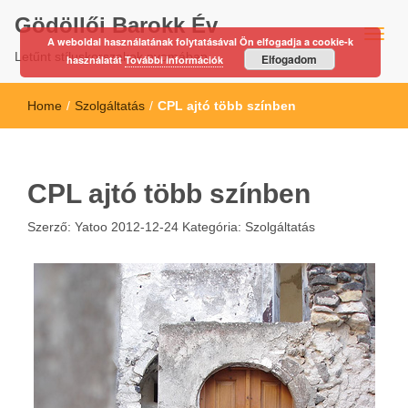
Gödöllői Barokk Év
A weboldal használatának folytatásával Ön elfogadja a cookie-k
Letűnt stíluskorszakok nyomában…
Elfogadom
használatát
További információk
Home
/
Szolgáltatás
/
CPL ajtó több színben
CPL ajtó több színben
Szerző:
Yatoo
2012-12-24
Kategória:
Szolgáltatás