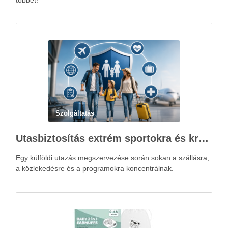
többet!
Szolgáltatás
Utasbiztosítás extrém sportokra és krónikus betegségek esetén: mire figyelj utazás előtt?
Egy külföldi utazás megszervezése során sokan a szállásra,
a közlekedésre és a programokra koncentrálnak.