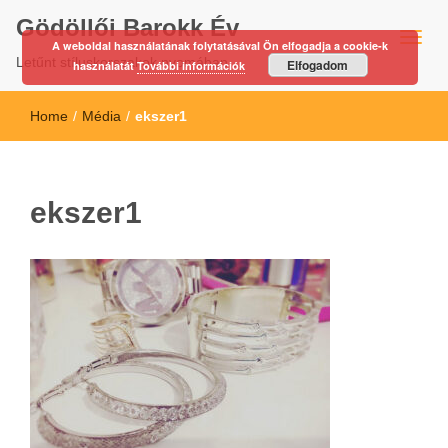
Gödöllői Barokk Év
A weboldal használatának folytatásával Ön elfogadja a cookie-k
Letűnt stíluskorszakok nyomában…
Elfogadom
használatát
További információk
Home
/
Média
/
ekszer1
ekszer1