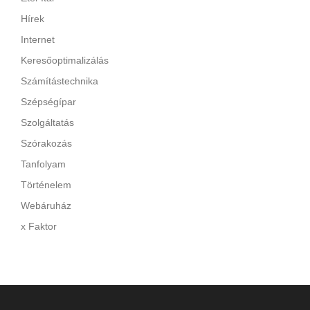
Hírek
Internet
Keresőoptimalizálás
Számítástechnika
Szépségípar
Szolgáltatás
Szórakozás
Tanfolyam
Történelem
Webáruház
x Faktor