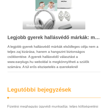
Webáruház
Legjobb gyerek hallásvédő márkák: mire figyeljenek a szülők választáskor?
A legjobb gyerek hallásvédő márkák elsődleges célja nem a
teljes zaj kizárása, hanem a hangszint biztonságos
csökkentése. A gyerek hallásvédő választást a
www.earplugs.hu weboldal is megkönnyítheti a szülők
számára. A túl erős elszigetelés a gyerekeknél
kényelmetlenséget, félelmet vagy dezorientáltságot is
okozhat. A jó hallásvédő egyensúlyt teremt, védi a fület,
miközben …
Legutóbbi bejegyzések
Fizetési meghagyás ügyvédi munkadíja: teljes költségvetési