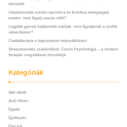
útmutató
Utasbiztosítás extrém sportokra és krónikus betegségek
esetén: mire figyelj utazás előtt?
Legjobb gyerek hallásvédő márkák: mire figyeljenek a szülők
választáskor?
Családterápia a kapcsolatok helyreállításért
Stresszkezelés szakértőkkel: Corvin Pszichológia – a modern
terápiás megoldások útmutatója
Kategóriák
Ajtó-ablak
Autó-Motor
Egyéb
Építkezés
Étel-Ital