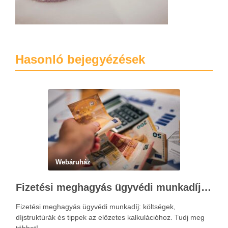
Hasonló bejegyézések
Webáruház
Fizetési meghagyás ügyvédi munkadíja: teljes költségvetési útmutató
Fizetési meghagyás ügyvédi munkadíj: költségek,
díjstruktúrák és tippek az előzetes kalkulációhoz. Tudj meg