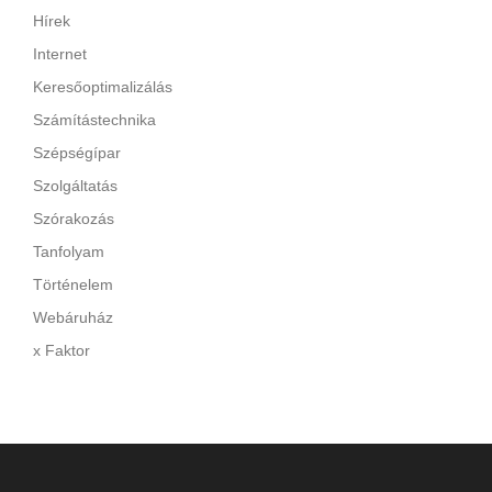
Hírek
Internet
Keresőoptimalizálás
Számítástechnika
Szépségípar
Szolgáltatás
Szórakozás
Tanfolyam
Történelem
Webáruház
x Faktor