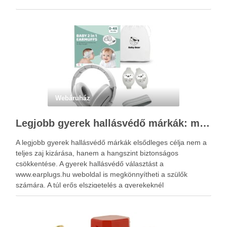
Webáruház
Legjobb gyerek hallásvédő márkák: mire figyeljenek a szülők választáskor?
A legjobb gyerek hallásvédő márkák elsődleges célja nem a
teljes zaj kizárása, hanem a hangszint biztonságos
csökkentése. A gyerek hallásvédő választást a
www.earplugs.hu weboldal is megkönnyítheti a szülők
számára. A túl erős elszigetelés a gyerekeknél
kényelmetlenséget, félelmet vagy dezorientáltságot is
okozhat. A jó hallásvédő egyensúlyt teremt, védi a fület,
miközben …