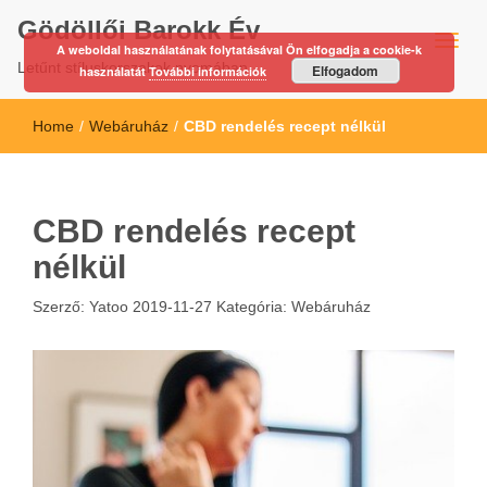
Gödöllői Barokk Év
A weboldal használatának folytatásával Ön elfogadja a cookie-k
Letűnt stíluskorszakok nyomában…
Elfogadom
használatát
További információk
Home
/
Webáruház
/
CBD rendelés recept nélkül
CBD rendelés recept
nélkül
Szerző:
Yatoo
2019-11-27
Kategória:
Webáruház