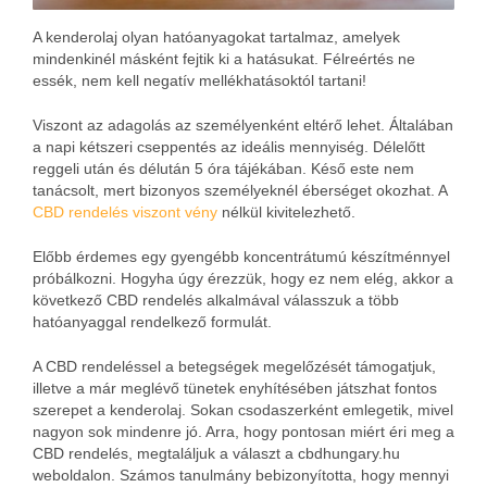
A kenderolaj olyan hatóanyagokat tartalmaz, amelyek
mindenkinél másként fejtik ki a hatásukat. Félreértés ne
essék, nem kell negatív mellékhatásoktól tartani!
Viszont az adagolás az személyenként eltérő lehet. Általában
a napi kétszeri cseppentés az ideális mennyiség. Délelőtt
reggeli után és délután 5 óra tájékában. Késő este nem
tanácsolt, mert bizonyos személyeknél éberséget okozhat. A
CBD rendelés viszont vény
nélkül kivitelezhető.
Előbb érdemes egy gyengébb koncentrátumú készítménnyel
próbálkozni. Hogyha úgy érezzük, hogy ez nem elég, akkor a
következő CBD rendelés alkalmával válasszuk a több
hatóanyaggal rendelkező formulát.
A CBD rendeléssel a betegségek megelőzését támogatjuk,
illetve a már meglévő tünetek enyhítésében játszhat fontos
szerepet a kenderolaj. Sokan csodaszerként emlegetik, mivel
nagyon sok mindenre jó. Arra, hogy pontosan miért éri meg a
CBD rendelés, megtaláljuk a választ a cbdhungary.hu
weboldalon. Számos tanulmány bebizonyította, hogy mennyi