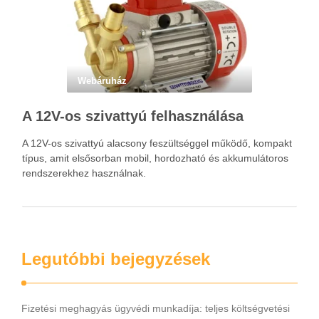
Webáruház
A 12V-os szivattyú felhasználása
A 12V-os szivattyú alacsony feszültséggel működő, kompakt
típus, amit elsősorban mobil, hordozható és akkumulátoros
rendszerekhez használnak.
Legutóbbi bejegyzések
Fizetési meghagyás ügyvédi munkadíja: teljes költségvetési