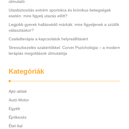
útmutató
Utasbiztosítás extrém sportokra és krónikus betegségek
esetén: mire figyelj utazás előtt?
Legjobb gyerek hallásvédő márkák: mire figyeljenek a szülők
választáskor?
Családterápia a kapcsolatok helyreállításért
Stresszkezelés szakértőkkel: Corvin Pszichológia – a modern
terápiás megoldások útmutatója
Kategóriák
Ajtó-ablak
Autó-Motor
Egyéb
Építkezés
Étel-Ital