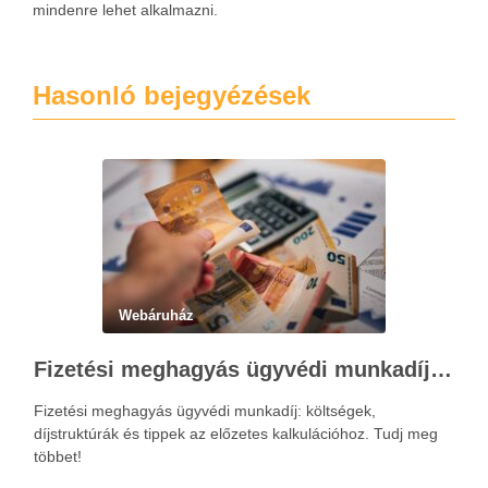
mindenre lehet alkalmazni.
Hasonló bejegyézések
Webáruház
Fizetési meghagyás ügyvédi munkadíja: teljes költségvetési útmutató
Fizetési meghagyás ügyvédi munkadíj: költségek,
díjstruktúrák és tippek az előzetes kalkulációhoz. Tudj meg
többet!