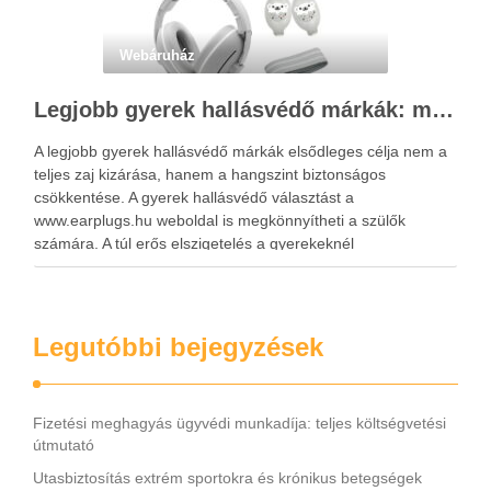
Webáruház
Legjobb gyerek hallásvédő márkák: mire figyeljenek a szülők választáskor?
A legjobb gyerek hallásvédő márkák elsődleges célja nem a
teljes zaj kizárása, hanem a hangszint biztonságos
csökkentése. A gyerek hallásvédő választást a
www.earplugs.hu weboldal is megkönnyítheti a szülők
számára. A túl erős elszigetelés a gyerekeknél
kényelmetlenséget, félelmet vagy dezorientáltságot is
okozhat. A jó hallásvédő egyensúlyt teremt, védi a fület,
miközben …
Legutóbbi bejegyzések
Fizetési meghagyás ügyvédi munkadíja: teljes költségvetési
útmutató
Utasbiztosítás extrém sportokra és krónikus betegségek