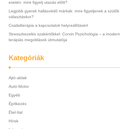
esetén: mire figyelj utazás előtt?
Legjobb gyerek hallásvédő márkák: mire figyeljenek a szülők
választáskor?
Családterápia a kapcsolatok helyreállításért
Stresszkezelés szakértőkkel: Corvin Pszichológia – a modern
terápiás megoldások útmutatója
Kategóriák
Ajtó-ablak
Autó-Motor
Egyéb
Építkezés
Étel-Ital
Hírek