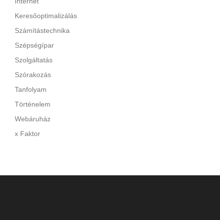
Internet
Keresőoptimalizálás
Számítástechnika
Szépségípar
Szolgáltatás
Szórakozás
Tanfolyam
Történelem
Webáruház
x Faktor