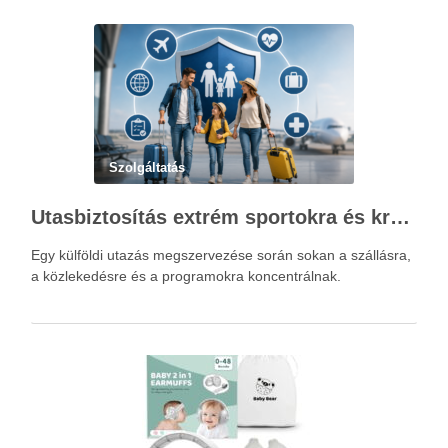
Szolgáltatás
Utasbiztosítás extrém sportokra és krónikus betegségek esetén: mire figyelj utazás előtt?
Egy külföldi utazás megszervezése során sokan a szállásra,
a közlekedésre és a programokra koncentrálnak.