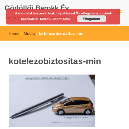
Gödöllői Barokk Év
A weboldal használatának folytatásával Ön elfogadja a cookie-k
Letűnt stíluskorszakok nyomában…
Elfogadom
használatát
További információk
Home
/
Média
/
kotelezobiztositas-min
kotelezobiztositas-min