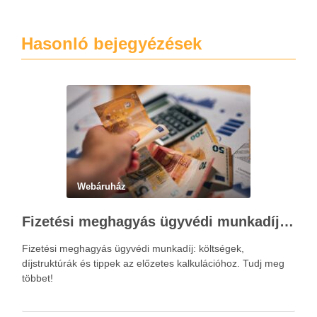
Hasonló bejegyézések
Webáruház
Fizetési meghagyás ügyvédi munkadíja: teljes költségvetési útmutató
Fizetési meghagyás ügyvédi munkadíj: költségek,
díjstruktúrák és tippek az előzetes kalkulációhoz. Tudj meg
többet!