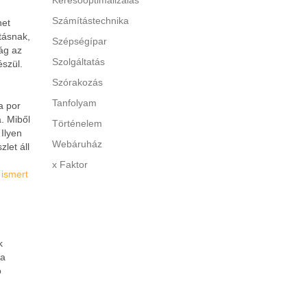
Keresőoptimalizálás
Számítástechnika
het
tásnak,
Szépségípar
ág az
Szolgáltatás
észül.
Szórakozás
Tanfolyam
a por
. Miből
Történelem
 Ilyen
Webáruház
let áll
x Faktor
 ismert
k
 a
ó