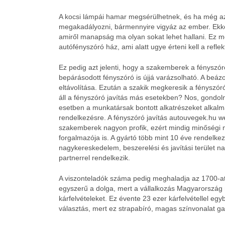
A kocsi lámpái hamar megsérülhetnek, és ha még az
megakadályozni, bármennyire vigyáz az ember. Ek
amiről manapság ma olyan sokat lehet hallani. Ez m
autófényszóró ház, ami alatt ugye érteni kell a refl
Ez pedig azt jelenti, hogy a szakemberek a fényszór
bepárásodott fényszóró is újjá varázsolható. A beázo
eltávolítása. Ezután a szakik megkeresik a fényszór
áll a fényszóró javítás más esetekben?
Nos, gondolni
esetben a munkatársak bontott alkatrészeket alkalma
rendelkezésre. A fényszóró javítás autouvegek.hu we
szakemberek nagyon profik, ezért mindig minőségi
forgalmazója is. A gyártó több mint 10 éve rendelk
nagykereskedelem, beszerelési és javítási terület n
partnerrel rendelkezik.
A viszonteladók száma pedig meghaladja az 1700-at. 
egyszerű a dolga, mert a vállalkozás Magyarország m
kárfelvételeket. Ez évente 23 ezer kárfelvétellel egy
választás, mert ez strapabíró, magas színvonalat ga