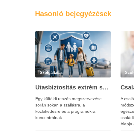
Hasonló bejegyézések
Szolgáltatás
Szol
Utasbiztosítás extrém sportokra és krónikus betegségek esetén: mire figyelj utazás előtt?
Egy külföldi utazás megszervezése
A csalá
során sokan a szállásra, a
módsze
közlekedésre és a programokra
egészé
koncentrálnak.
család
Alapja 
család