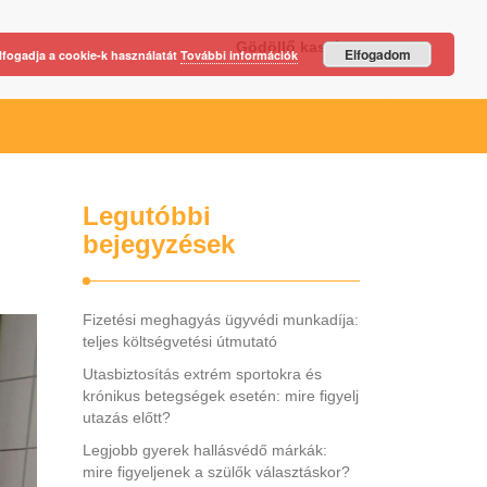
Gödöllő kastély
Elfogadom
lfogadja a cookie-k használatát
További információk
Legutóbbi
bejegyzések
Fizetési meghagyás ügyvédi munkadíja:
teljes költségvetési útmutató
Utasbiztosítás extrém sportokra és
krónikus betegségek esetén: mire figyelj
utazás előtt?
Legjobb gyerek hallásvédő márkák:
mire figyeljenek a szülők választáskor?