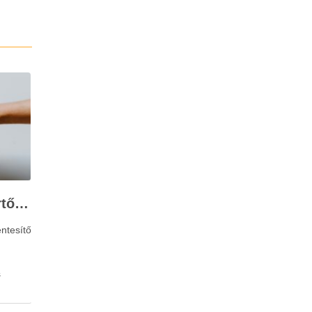
Stresszkezelés szakértőkkel: Corvin Pszichológia – a modern terápiás megoldások útmutatója
ntesítő
s