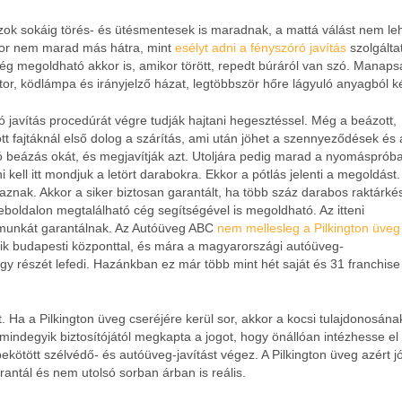
ok sokáig törés- és ütésmentesek is maradnak, a mattá válást nem le
kor nem marad más hátra, mint
esélyt adni a fényszóró javítás
szolgálta
ég megoldható akkor is, amikor törött, repedt búráról van szó. Manaps
ektor, ködlámpa és irányjelző házat, legtöbbször hőre lágyuló anyagból k
ó javítás procedúrát végre tudják hajtani hegesztéssel. Még a beázott,
tt fajtáknál első dolog a szárítás, ami után jöhet a szennyeződések és 
ó beázás okát, és megjavítják azt. Utoljára pedig marad a nyomáspróba
 kell itt mondjuk a letört darabokra. Ekkor a pótlás jelenti a megoldást.
znak. Akkor a siker biztosan garantált, ha több száz darabos raktárkész
boldalon megtalálható cég segítségével is megoldható. Az itteni
 munkát garantálnak. Az Autóüveg ABC
nem mellesleg a Pilkington üveg
ezik budapesti központtal, és mára a magyarországi autóüveg-
agy részét lefedi. Hazánkban ez már több mint hét saját és 31 franchise
Ha a Pilkington üveg cseréjére kerül sor, akkor a kocsi tulajdonosána
indegyik biztosítójától megkapta a jogot, hogy önállóan intézhesse el
bekötött szélvédő- és autóüveg-javítást végez. A Pilkington üveg azért j
rantál és nem utolsó sorban árban is reális.