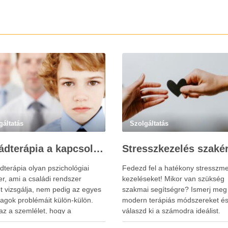
gáltatás
Szolgáltatás
Családterápia a kapcsolatok helyreállításért
dterápia olyan pszichológiai
Fedezd fel a hatékony stresszme
r, ami a családi rendszer
kezeléseket! Mikor van szükség
t vizsgálja, nem pedig az egyes
szakmai segítségre? Ismerj meg
tagok problémáit külön-külön.
modern terápiás módszereket é
az a szemlélet, hogy a
válaszd ki a számodra ideálist.
tagok viselkedése és érzelmi