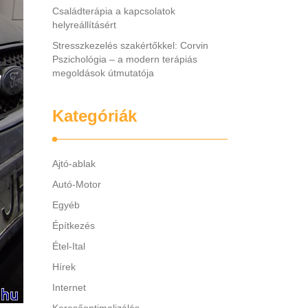
Családterápia a kapcsolatok
helyreállításért
Stresszkezelés szakértőkkel: Corvin
Pszichológia – a modern terápiás
megoldások útmutatója
Kategóriák
Ajtó-ablak
Autó-Motor
Egyéb
Építkezés
Étel-Ital
Hírek
Internet