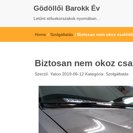
Gödöllői Barokk Év
Letűnt stíluskorszakok nyomában…
Home
/
Szolgáltatás
/
Biztosan nem okoz csalódás
Biztosan nem okoz csal
Szerző:
Yatoo
2019-06-12
Kategória:
Szolgáltatás