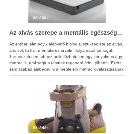
Vásárlás
Az alvás szerepe a mentális egészségben: Hogyan segíthet egy jó matrac?
Az emberi élet egyik alapvető biológiai szükséglete az alvás,
ami sok fizikai, mentális és érzelmi folyamatot támogat.
Természetesen, ehhez nélkülözhetetlen egy kényelmes ágy,
matrac is, ami segít a testnek regenerálódni, pihenni. Ezért
sem szabad alábecsülni a megfelelő matrac kiválasztásának
a fontosságát. Az alvás idején pihenésre kapcsol az agy és a
…
Vásárlás