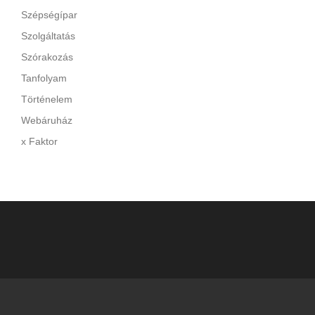
Szépségípar
Szolgáltatás
Szórakozás
Tanfolyam
Történelem
Webáruház
x Faktor