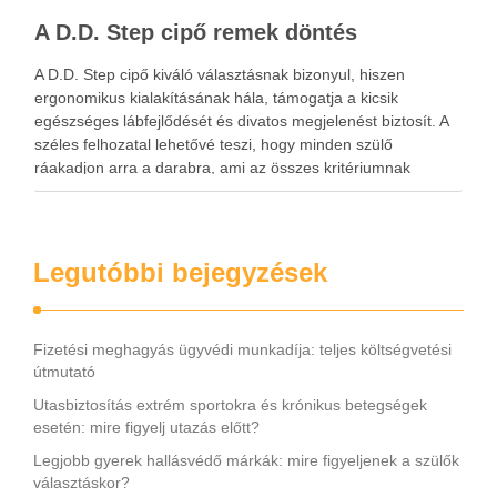
A D.D. Step cipő remek döntés
A D.D. Step cipő kiváló választásnak bizonyul, hiszen
ergonomikus kialakításának hála, támogatja a kicsik
egészséges lábfejlődését és divatos megjelenést biztosít. A
széles felhozatal lehetővé teszi, hogy minden szülő
ráakadjon arra a darabra, ami az összes kritériumnak
megfelel. A D.D. Step cipő tartós és légáteresztő, ami annak
köszönhető, hogy természetes bőr …
Legutóbbi bejegyzések
Fizetési meghagyás ügyvédi munkadíja: teljes költségvetési
útmutató
Utasbiztosítás extrém sportokra és krónikus betegségek
esetén: mire figyelj utazás előtt?
Legjobb gyerek hallásvédő márkák: mire figyeljenek a szülők
választáskor?