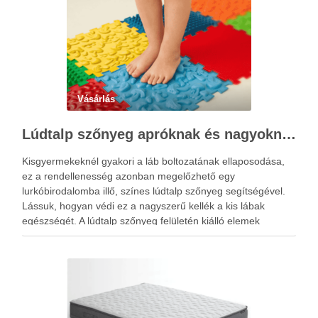
Vásárlás
Lúdtalp szőnyeg apróknak és nagyoknak
Kisgyermekeknél gyakori a láb boltozatának ellaposodása,
ez a rendellenesség azonban megelőzhető egy
lurkóbirodalomba illő, színes lúdtalp szőnyeg segítségével.
Lássuk, hogyan védi ez a nagyszerű kellék a kis lábak
egészségét. A lúdtalp szőnyeg felületén kiálló elemek
sokasága található, amelyek speciális alakzatjuknak és
elhelyezkedésüknek köszönhetően a talp reflexzónáit érintik,
és ezáltal járás …