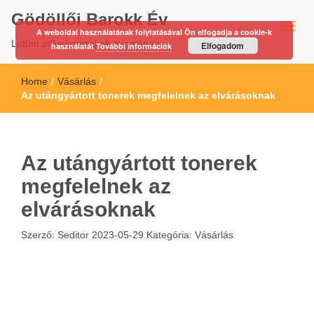
Gödöllői Barokk Év
A weboldal használatának folytatásával Ön elfogadja a cookie-k
Letűnt stíluskorszakok nyomában…
Elfogadom
használatát
További információk
Home
/
Vásárlás
/
Az utángyártott tonerek megfelelnek az elvárásoknak
Az utángyártott tonerek
megfelelnek az
elvárásoknak
Szerző:
Seditor
2023-05-29
Kategória:
Vásárlás