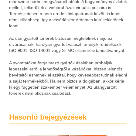
már szinte bárhol megvásárolhatóak. A hagyományos üzletek
mellett, felkerültek a webáruházak virtuális polcaira is.
Természetesen a nem eredeti tintapatronok között is lehet
némi különbség, így a vásárláskor érdemes körültekintőnek
lenni.
Az utángyártott tonerek biztosan megfelelnek majd az
elvárásainak, ha olyan gyártót választ, amelyik rendelkezik
ISO 9001, ISO 14001 vagy STMC elismerési tanúsítvánnyal.
A nyomtatókat forgalmazó gyártók általában próbálják
lebeszélni erről a lehetőségről a vásárlókat, hiszen jelentős
bevételtől eshetnek el azáltal, hogy kevesebbet tudnak eladni
a saját termékeikből. Ha nem biztos a dolgában, akkor kérje
ki egy független szakember véleményét. Az utángyártott
tonerek nem okoznak csalódást.
Hasonló bejegyézések