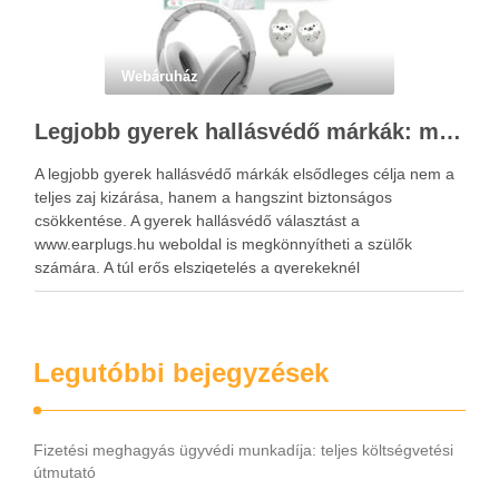
Webáruház
Legjobb gyerek hallásvédő márkák: mire figyeljenek a szülők választáskor?
A legjobb gyerek hallásvédő márkák elsődleges célja nem a
teljes zaj kizárása, hanem a hangszint biztonságos
csökkentése. A gyerek hallásvédő választást a
www.earplugs.hu weboldal is megkönnyítheti a szülők
számára. A túl erős elszigetelés a gyerekeknél
kényelmetlenséget, félelmet vagy dezorientáltságot is
okozhat. A jó hallásvédő egyensúlyt teremt, védi a fület,
miközben …
Legutóbbi bejegyzések
Fizetési meghagyás ügyvédi munkadíja: teljes költségvetési
útmutató