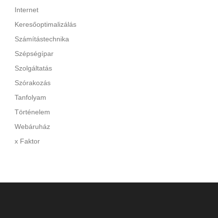
Internet
Keresőoptimalizálás
Számítástechnika
Szépségípar
Szolgáltatás
Szórakozás
Tanfolyam
Történelem
Webáruház
x Faktor