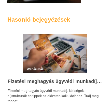
Hasonló bejegyézések
Webáruház
Fizetési meghagyás ügyvédi munkadíja: teljes költségvetési útmutató
Fizetési meghagyás ügyvédi munkadíj: költségek,
díjstruktúrák és tippek az előzetes kalkulációhoz. Tudj meg
többet!