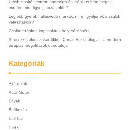
Utasbiztosítás extrém sportokra és krónikus betegségek
esetén: mire figyelj utazás előtt?
Legjobb gyerek hallásvédő márkák: mire figyeljenek a szülők
választáskor?
Családterápia a kapcsolatok helyreállításért
Stresszkezelés szakértőkkel: Corvin Pszichológia – a modern
terápiás megoldások útmutatója
Kategóriák
Ajtó-ablak
Autó-Motor
Egyéb
Építkezés
Étel-Ital
Hírek