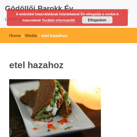
Gödöllői Barokk Év
A weboldal használatának folytatásával Ön elfogadja a cookie-k
Letűnt stíluskorszakok nyomában…
Elfogadom
használatát
További információk
Home
/
Média
/
etel hazahoz
etel hazahoz