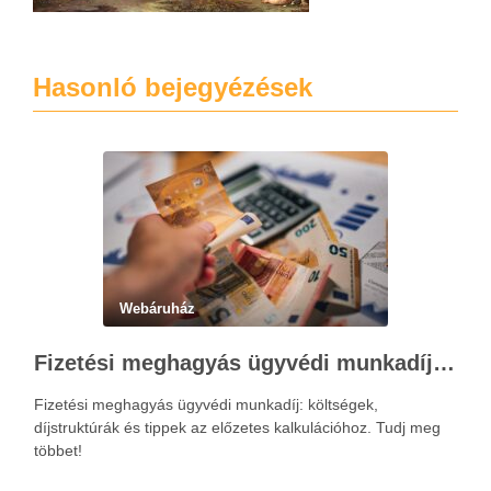
Hasonló bejegyézések
Webáruház
Fizetési meghagyás ügyvédi munkadíja: teljes költségvetési útmutató
Fizetési meghagyás ügyvédi munkadíj: költségek,
díjstruktúrák és tippek az előzetes kalkulációhoz. Tudj meg
többet!