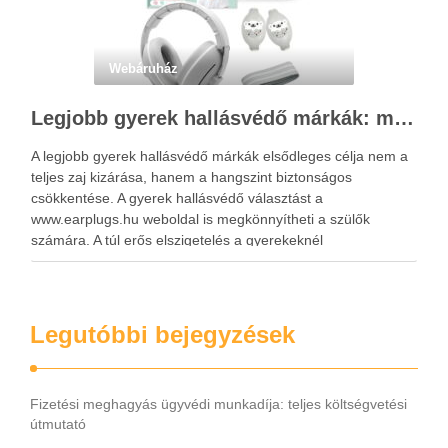
Webáruház
Legjobb gyerek hallásvédő márkák: mire figyeljenek a szülők választáskor?
A legjobb gyerek hallásvédő márkák elsődleges célja nem a
teljes zaj kizárása, hanem a hangszint biztonságos
csökkentése. A gyerek hallásvédő választást a
www.earplugs.hu weboldal is megkönnyítheti a szülők
számára. A túl erős elszigetelés a gyerekeknél
kényelmetlenséget, félelmet vagy dezorientáltságot is
okozhat. A jó hallásvédő egyensúlyt teremt, védi a fület,
miközben …
Legutóbbi bejegyzések
Fizetési meghagyás ügyvédi munkadíja: teljes költségvetési
útmutató