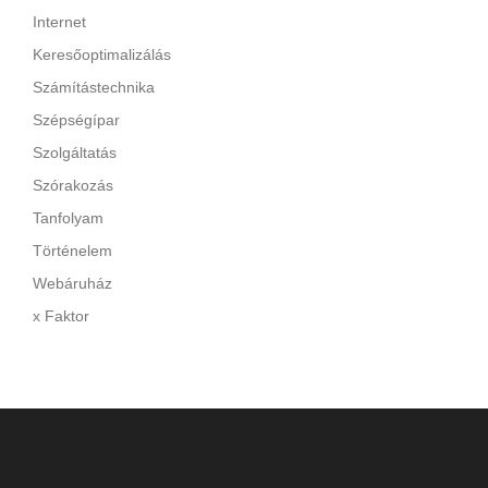
Internet
Keresőoptimalizálás
Számítástechnika
Szépségípar
Szolgáltatás
Szórakozás
Tanfolyam
Történelem
Webáruház
x Faktor