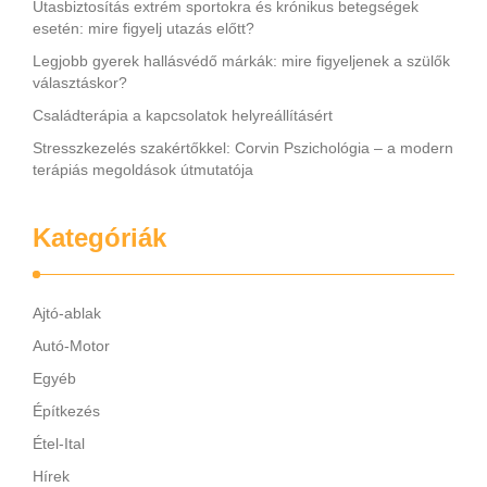
Utasbiztosítás extrém sportokra és krónikus betegségek
esetén: mire figyelj utazás előtt?
Legjobb gyerek hallásvédő márkák: mire figyeljenek a szülők
választáskor?
Családterápia a kapcsolatok helyreállításért
Stresszkezelés szakértőkkel: Corvin Pszichológia – a modern
terápiás megoldások útmutatója
Kategóriák
Ajtó-ablak
Autó-Motor
Egyéb
Építkezés
Étel-Ital
Hírek