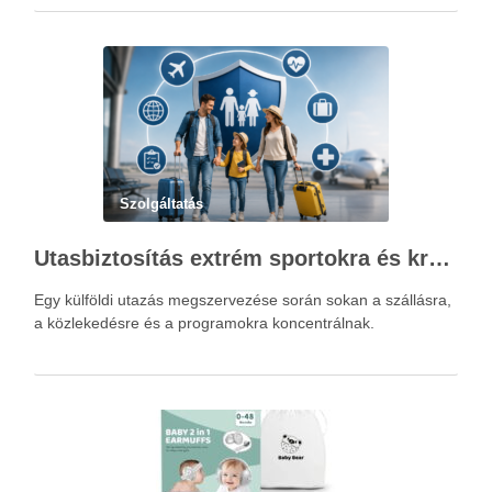
Szolgáltatás
Utasbiztosítás extrém sportokra és krónikus betegségek esetén: mire figyelj utazás előtt?
Egy külföldi utazás megszervezése során sokan a szállásra,
a közlekedésre és a programokra koncentrálnak.