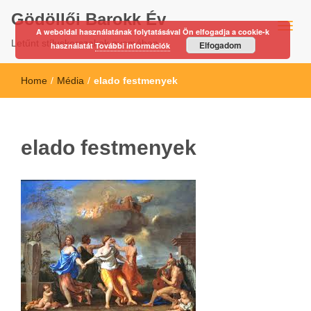
Gödöllői Barokk Év
A weboldal használatának folytatásával Ön elfogadja a cookie-k
Letűnt stíluskorszakok nyomában…
Elfogadom
használatát
További információk
Home
/
Média
/
elado festmenyek
elado festmenyek