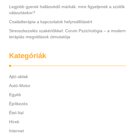
Legjobb gyerek hallásvédő márkák: mire figyeljenek a szülők
választáskor?
Családterápia a kapcsolatok helyreállításért
Stresszkezelés szakértőkkel: Corvin Pszichológia – a modern
terápiás megoldások útmutatója
Kategóriák
Ajtó-ablak
Autó-Motor
Egyéb
Építkezés
Étel-Ital
Hírek
Internet