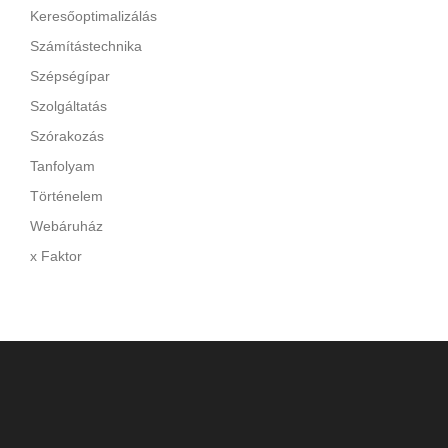
Keresőoptimalizálás
Számítástechnika
Szépségípar
Szolgáltatás
Szórakozás
Tanfolyam
Történelem
Webáruház
x Faktor