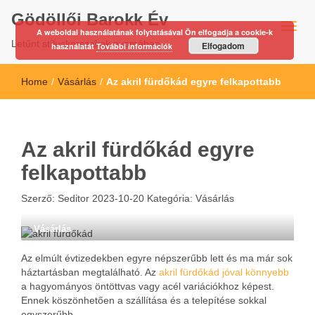
Gödöllői Barokk Év
A weboldal használatának folytatásával Ön elfogadja a cookie-k
Letűnt stíluskorszakok nyomában…
Elfogadom
használatát
További információk
Home
/
Vásárlás
/
Az akril fürdőkád egyre felkapottabb
Az akril fürdőkád egyre
felkapottabb
Szerző:
Seditor
2023-10-20
Kategória:
Vásárlás
Vásárlás
Az elmúlt évtizedekben egyre népszerűbb lett és ma már sok
háztartásban megtalálható. Az
akril fürdőkád jóval könnyebb
a hagyományos öntöttvas vagy acél variációkhoz képest.
Ennek köszönhetően a szállítása és a telepítése sokkal
egyszerűbb.