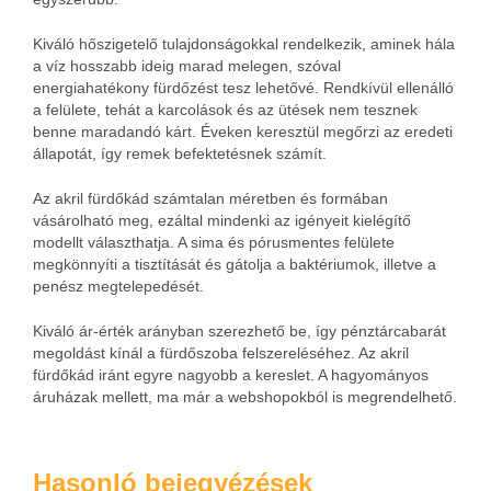
Kiváló hőszigetelő tulajdonságokkal rendelkezik, aminek hála
a víz hosszabb ideig marad melegen, szóval
energiahatékony fürdőzést tesz lehetővé. Rendkívül ellenálló
a felülete, tehát a karcolások és az ütések nem tesznek
benne maradandó kárt. Éveken keresztül megőrzi az eredeti
állapotát, így remek befektetésnek számít.
Az akril fürdőkád számtalan méretben és formában
vásárolható meg, ezáltal mindenki az igényeit kielégítő
modellt választhatja. A sima és pórusmentes felülete
megkönnyíti a tisztítását és gátolja a baktériumok, illetve a
penész megtelepedését.
Kiváló ár-érték arányban szerezhető be, így pénztárcabarát
megoldást kínál a fürdőszoba felszereléséhez. Az akril
fürdőkád iránt egyre nagyobb a kereslet. A hagyományos
áruházak mellett, ma már a webshopokból is megrendelhető.
Hasonló bejegyézések