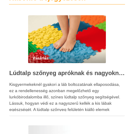
Vásárlás
Lúdtalp szőnyeg apróknak és nagyoknak
Kisgyermekeknél gyakori a láb boltozatának ellaposodása,
ez a rendellenesség azonban megelőzhető egy
lurkóbirodalomba illő, színes lúdtalp szőnyeg segítségével.
Lássuk, hogyan védi ez a nagyszerű kellék a kis lábak
egészségét. A lúdtalp szőnyeg felületén kiálló elemek
sokasága található, amelyek speciális alakzatjuknak és
elhelyezkedésüknek köszönhetően a talp reflexzónáit érintik,
és ezáltal járás …