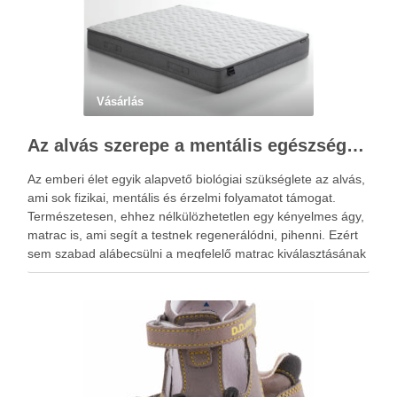
Vásárlás
Az alvás szerepe a mentális egészségben: Hogyan segíthet egy jó matrac?
Az emberi élet egyik alapvető biológiai szükséglete az alvás,
ami sok fizikai, mentális és érzelmi folyamatot támogat.
Természetesen, ehhez nélkülözhetetlen egy kényelmes ágy,
matrac is, ami segít a testnek regenerálódni, pihenni. Ezért
sem szabad alábecsülni a megfelelő matrac kiválasztásának
a fontosságát. Az alvás idején pihenésre kapcsol az agy és a
…