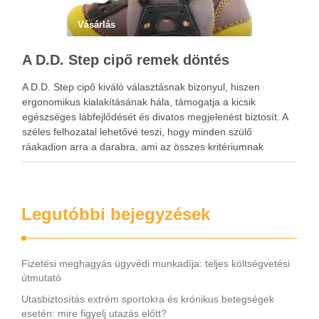
Vásárlás
A D.D. Step cipő remek döntés
A D.D. Step cipő kiváló választásnak bizonyul, hiszen
ergonomikus kialakításának hála, támogatja a kicsik
egészséges lábfejlődését és divatos megjelenést biztosít. A
széles felhozatal lehetővé teszi, hogy minden szülő
ráakadjon arra a darabra, ami az összes kritériumnak
megfelel. A D.D. Step cipő tartós és légáteresztő, ami annak
köszönhető, hogy természetes bőr …
Legutóbbi bejegyzések
Fizetési meghagyás ügyvédi munkadíja: teljes költségvetési
útmutató
Utasbiztosítás extrém sportokra és krónikus betegségek
esetén: mire figyelj utazás előtt?