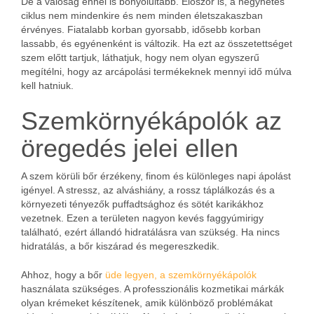
De a valóság ennél is bonyolultabb. Először is, a négyhetes
ciklus nem mindenkire és nem minden életszakaszban
érvényes. Fiatalabb korban gyorsabb, idősebb korban
lassabb, és egyénenként is változik. Ha ezt az összetettséget
szem előtt tartjuk, láthatjuk, hogy nem olyan egyszerű
megítélni, hogy az arcápolási termékeknek mennyi idő múlva
kell hatniuk.
Szemkörnyékápolók az
öregedés jelei ellen
A szem körüli bőr érzékeny, finom és különleges napi ápolást
igényel. A stressz, az alváshiány, a rossz táplálkozás és a
környezeti tényezők puffadtsághoz és sötét karikákhoz
vezetnek. Ezen a területen nagyon kevés faggyúmirigy
található, ezért állandó hidratálásra van szükség. Ha nincs
hidratálás, a bőr kiszárad és megereszkedik.
Ahhoz, hogy a bőr
üde legyen, a szemkörnyékápolók
használata szükséges. A professzionális kozmetikai márkák
olyan krémeket készítenek, amik különböző problémákat