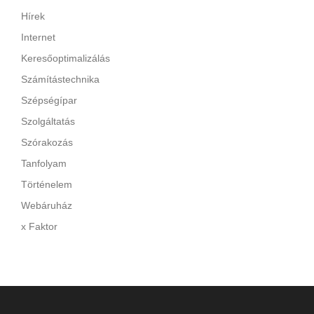
Hírek
Internet
Keresőoptimalizálás
Számítástechnika
Szépségípar
Szolgáltatás
Szórakozás
Tanfolyam
Történelem
Webáruház
x Faktor