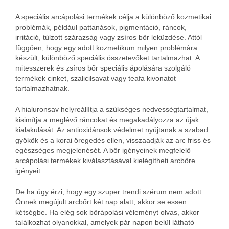
A speciális arcápolási termékek célja a különböző kozmetikai
problémák, például pattanások, pigmentáció, ráncok,
irritáció, túlzott szárazság vagy zsíros bőr leküzdése. Attól
függően, hogy egy adott kozmetikum milyen problémára
készült, különböző speciális összetevőket tartalmazhat. A
mitesszerek és zsíros bőr speciális ápolására szolgáló
termékek cinket, szalicilsavat vagy teafa kivonatot
tartalmazhatnak.
A hialuronsav helyreállítja a szükséges nedvességtartalmat,
kisimítja a meglévő ráncokat és megakadályozza az újak
kialakulását. Az antioxidánsok védelmet nyújtanak a szabad
gyökök és a korai öregedés ellen, visszaadják az arc friss és
egészséges megjelenését. A bőr igényeinek megfelelő
arcápolási termékek kiválasztásával kielégítheti arcbőre
igényeit.
De ha úgy érzi, hogy egy szuper trendi szérum nem adott
Önnek megújult arcbőrt két nap alatt, akkor se essen
kétségbe. Ha elég sok bőrápolási véleményt olvas, akkor
találkozhat olyanokkal, amelyek pár napon belül látható