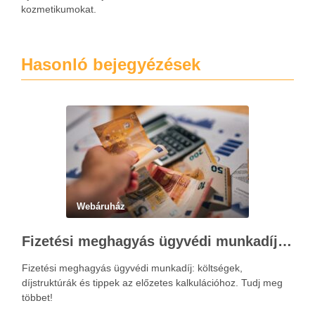
kozmetikumokat.
Hasonló bejegyézések
Webáruház
Fizetési meghagyás ügyvédi munkadíja: teljes költségvetési útmutató
Fizetési meghagyás ügyvédi munkadíj: költségek,
díjstruktúrák és tippek az előzetes kalkulációhoz. Tudj meg
többet!