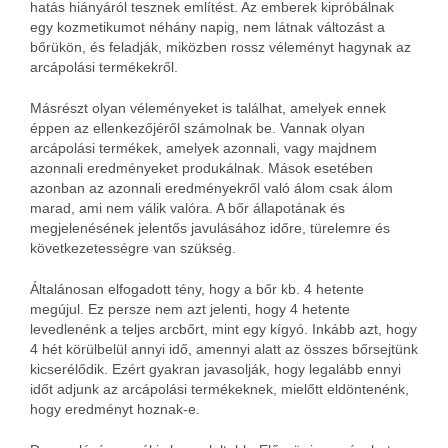
hatás hiányáról tesznek említést. Az emberek kipróbálnak
egy kozmetikumot néhány napig, nem látnak változást a
bőrükön, és feladják, miközben rossz véleményt hagynak az
arcápolási termékekről.
Másrészt olyan véleményeket is találhat, amelyek ennek
éppen az ellenkezőjéről számolnak be. Vannak olyan
arcápolási termékek, amelyek azonnali, vagy majdnem
azonnali eredményeket produkálnak. Mások esetében
azonban az azonnali eredményekről való álom csak álom
marad, ami nem válik valóra. A bőr állapotának és
megjelenésének jelentős javulásához időre, türelemre és
következetességre van szükség.
Általánosan elfogadott tény, hogy a bőr kb. 4 hetente
megújul. Ez persze nem azt jelenti, hogy 4 hetente
levedlenénk a teljes arcbőrt, mint egy kígyó. Inkább azt, hogy
4 hét körülbelül annyi idő, amennyi alatt az összes bőrsejtünk
kicserélődik. Ezért gyakran javasolják, hogy legalább ennyi
időt adjunk az arcápolási termékeknek, mielőtt eldöntenénk,
hogy eredményt hoznak-e.