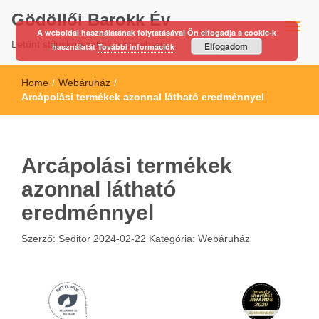
Gödöllői Barokk Év
A weboldal használatának folytatásával Ön elfogadja a cookie-k
Letűnt stíluskorszakok nyomában…
Elfogadom
használatát
További információk
Home
/
Webáruház
/
Arcápolási termékek azonnal látható eredménnyel
Arcápolási termékek
azonnal látható
eredménnyel
Szerző:
Seditor
2024-02-22
Kategória:
Webáruház