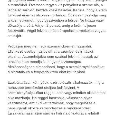
a termékből. Óvatosan tegyen kis pöttyöket a szeme alá, a
legbelső saroktól kezdve kifelé haladva. Kerülje, hogy a krém
túl közel érjen az alsó szempilláihoz. Óvatosan paskolja meg
a kozmetikumot, hogy beszívódjon a bőrbe. Ne húzza vagy
dörzsölje a bőrt. Várjon 2 percet, amíg a krém teljesen
felszívódik. Végül felvihet más bőrápolási termékeket vagy a
sminkjét.
Próbáljon meg nem sok szemránckrémet használni.
Ellenkező esetben az bejuthat a szembe, és irritációt
okozhat. A szemhéjakra sem szabad felvinni, hacsak az
utasítás nem mondja ki, hogy ez biztonságos.
Általánosságban elmondható, hogy a szemkörnyékápolókat
a hidratáló és a fényvédő krém előtt kell felvinni.
Ezek általában könnyűek, ezért először alkalmazzák, míg a
nehezebb termékeket utoljára kell felvinni. A
szemkörnyékápolókat reggel, este vagy mindkét alkalommal
alkalmazhatja. Ha reggel használja, válasszon olyan
készítményt, ami SPF-et tartalmaz, hogy megelőzze a
napsugarak okozta károsodást és a ráncképződést.
Éjszakára használjon sűrű és hidratáló textúrával ellátott