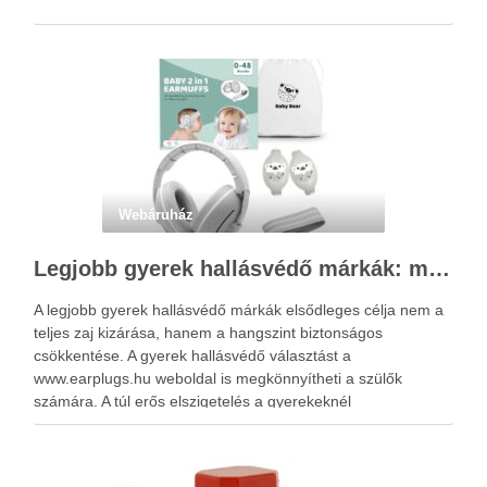
Webáruház
Legjobb gyerek hallásvédő márkák: mire figyeljenek a szülők választáskor?
A legjobb gyerek hallásvédő márkák elsődleges célja nem a
teljes zaj kizárása, hanem a hangszint biztonságos
csökkentése. A gyerek hallásvédő választást a
www.earplugs.hu weboldal is megkönnyítheti a szülők
számára. A túl erős elszigetelés a gyerekeknél
kényelmetlenséget, félelmet vagy dezorientáltságot is
okozhat. A jó hallásvédő egyensúlyt teremt, védi a fület,
miközben …