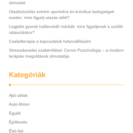
útmutató
Utasbiztosítás extrém sportokra és krónikus betegségek
esetén: mire figyelj utazás előtt?
Legjobb gyerek hallásvédő márkák: mire figyeljenek a szülők
választáskor?
Családterápia a kapcsolatok helyreállításért
Stresszkezelés szakértőkkel: Corvin Pszichológia – a modern
terápiás megoldások útmutatója
Kategóriák
Ajtó-ablak
Autó-Motor
Egyéb
Építkezés
Étel-Ital