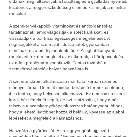
oldanak meg: eltávolítják a fáradtság és a gyulladás nyomait,
küzdenek a megereszkedettség ellen és kisimítják a mimikai
ráncokat.
A szemkörnyékápolók vitaminokat és antioxidánsokat
tartalmaznak, amik világosítják a sötét karikákat, és
visszaadják a bőr friss, egészséges megjelenését. A
segítségükkel a szem alatti duzzanatok gyorsabban
elmúlnak, és a bőr kipihentnek tűnik. A leghatékonyabb
ránctalanító krém megfelel az életkornak, a bőrtípusnak és
az adott problémára vonatkozik. Fontos továbbá a
szemkörnyékápolók helyes használata is.
A szemránckrém alkalmazása már fiatal korban számos
előnnyel járhat. De mint minden bőrápoló termék esetében,
itt is fontos, hogy helyesen alkalmazza. Ez nemcsak a szem
körüli bőr védelmét segíti, de azt is biztosítja, hogy a bőr
felszívja a szemkörnyékápolók összes hatóanyagát. Ahhoz,
hogy a lehető legtöbbet hozza ki belőlük, kövesse az alábbi
lépéseket a megfelelő alkalmazáshoz.
Használja a gyűrűsujját. Ez a leggyengébb ujj, ezért
gyengéden bánik a bőrrel. Vegyen egy borsónyi mennyiséget