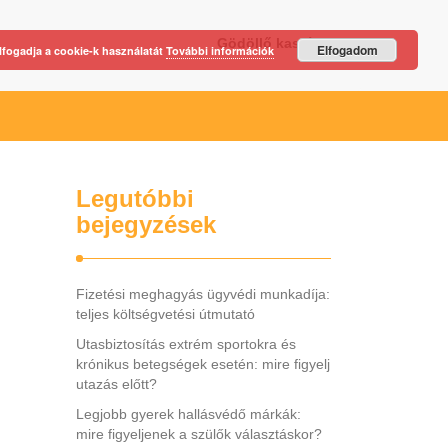
Gödöllő kastély
Elfogadom
lfogadja a cookie-k használatát
További információk
Legutóbbi
bejegyzések
Fizetési meghagyás ügyvédi munkadíja:
teljes költségvetési útmutató
Utasbiztosítás extrém sportokra és
krónikus betegségek esetén: mire figyelj
utazás előtt?
Legjobb gyerek hallásvédő márkák:
mire figyeljenek a szülők választáskor?