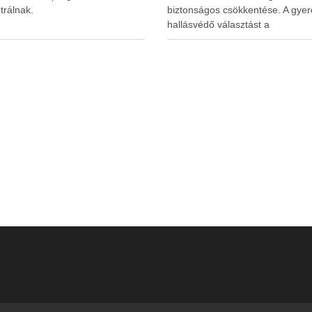
trálnak.
biztonságos csökkentése. A gyer
hallásvédő választást a
www.earplugs.hu weboldal is
megkönnyítheti a szülők számára.
erős elszigetelés a gyerekeknél
kényelmetlenséget, félelmet vag
dezorientáltságot is okozhat. A jó
hallásvédő egyensúlyt teremt, vé
fület, miközben …