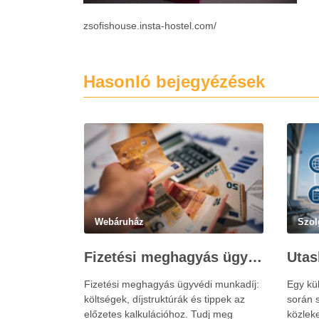
zsofishouse.insta-hostel.com/
Hasonló bejegyézések
Webáruház
Szol
Fizetési meghagyás ügyvédi munkadíja: teljes költségvetési útmutató
Fizetési meghagyás ügyvédi munkadíj:
Egy kü
költségek, díjstruktúrák és tippek az
során s
előzetes kalkulációhoz. Tudj meg
közlek