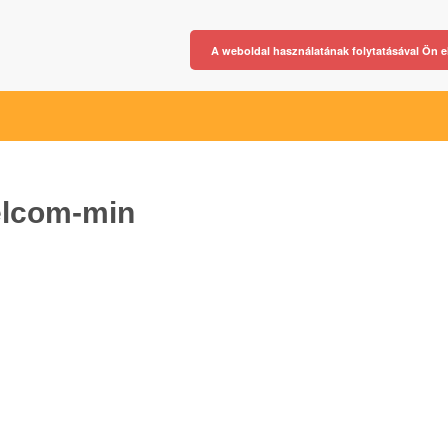
A weboldal használatának folytatásával Ön e
elcom-min