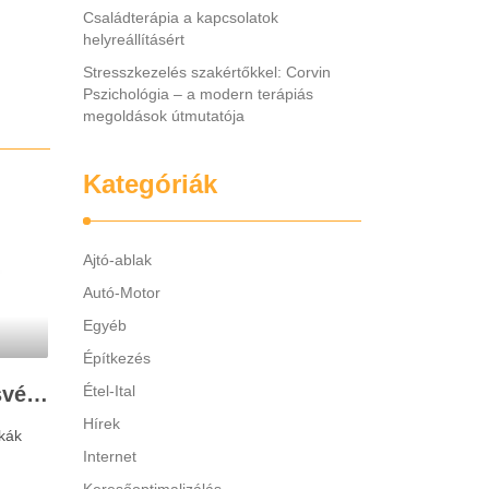
Családterápia a kapcsolatok
helyreállításért
Stresszkezelés szakértőkkel: Corvin
Pszichológia – a modern terápiás
megoldások útmutatója
Kategóriák
Ajtó-ablak
Autó-Motor
Egyéb
Építkezés
Legjobb gyerek hallásvédő márkák: mire figyeljenek a szülők választáskor?
Étel-Ital
Hírek
kák
Internet