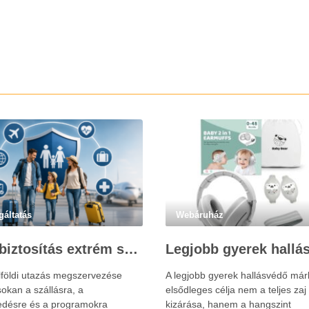
gáltatás
Webáruház
Utasbiztosítás extrém sportokra és krónikus betegségek esetén: mire figyelj utazás előtt?
lföldi utazás megszervezése
A legjobb gyerek hallásvédő már
okan a szállásra, a
elsődleges célja nem a teljes zaj
edésre és a programokra
kizárása, hanem a hangszint