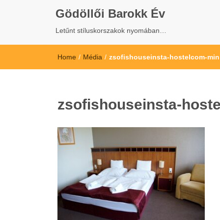
Gödöllői Barokk Év
Letűnt stíluskorszakok nyomában…
Home
/
Média
/
zsofishouseinsta-hostelcom-min
zsofishouseinsta-host