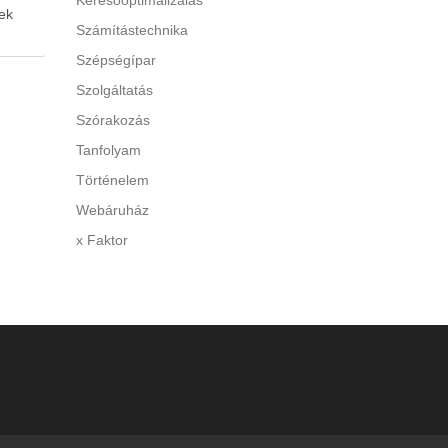
Keresőoptimalizálás
ek
Számítástechnika
Szépségípar
 A túl
Szolgáltatás
y
Szórakozás
Tanfolyam
di a
Történelem
Webáruház
x Faktor