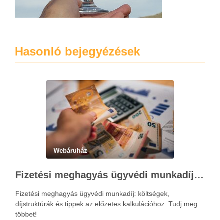
Hasonló bejegyézések
Webáruház
Fizetési meghagyás ügyvédi munkadíja: teljes költségvetési útmutató
Fizetési meghagyás ügyvédi munkadíj: költségek,
díjstruktúrák és tippek az előzetes kalkulációhoz. Tudj meg
többet!