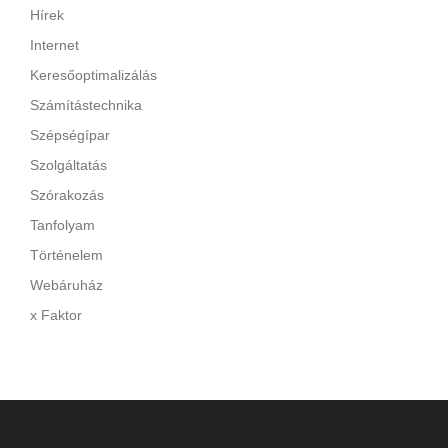
Hírek
Internet
Keresőoptimalizálás
Számítástechnika
Szépségípar
Szolgáltatás
Szórakozás
Tanfolyam
Történelem
Webáruház
x Faktor