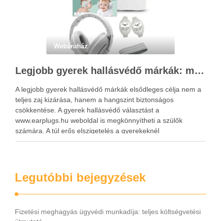
Webáruház
Legjobb gyerek hallásvédő márkák: mire figyeljenek a szülők választáskor?
A legjobb gyerek hallásvédő márkák elsődleges célja nem a
teljes zaj kizárása, hanem a hangszint biztonságos
csökkentése. A gyerek hallásvédő választást a
www.earplugs.hu weboldal is megkönnyítheti a szülők
számára. A túl erős elszigetelés a gyerekeknél
kényelmetlenséget, félelmet vagy dezorientáltságot is
okozhat. A jó hallásvédő egyensúlyt teremt, védi a fület,
miközben …
Legutóbbi bejegyzések
Fizetési meghagyás ügyvédi munkadíja: teljes költségvetési