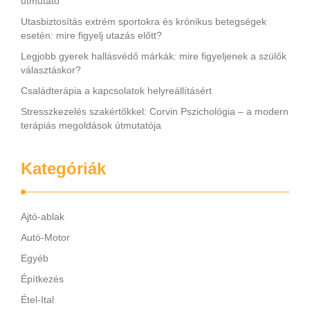
útmutató
Utasbiztosítás extrém sportokra és krónikus betegségek
esetén: mire figyelj utazás előtt?
Legjobb gyerek hallásvédő márkák: mire figyeljenek a szülők
választáskor?
Családterápia a kapcsolatok helyreállításért
Stresszkezelés szakértőkkel: Corvin Pszichológia – a modern
terápiás megoldások útmutatója
Kategóriák
Ajtó-ablak
Autó-Motor
Egyéb
Építkezés
Étel-Ital