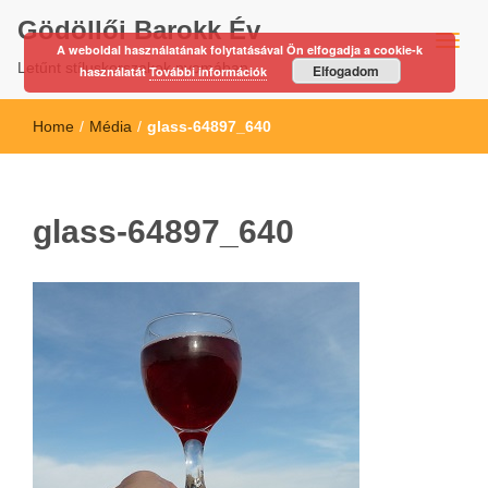
Gödöllői Barokk Év
A weboldal használatának folytatásával Ön elfogadja a cookie-k
Letűnt stíluskorszakok nyomában…
Elfogadom
használatát
További információk
Home
/
Média
/
glass-64897_640
glass-64897_640