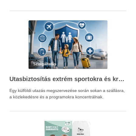
Szolgáltatás
Utasbiztosítás extrém sportokra és krónikus betegségek esetén: mire figyelj utazás előtt?
Egy külföldi utazás megszervezése során sokan a szállásra,
a közlekedésre és a programokra koncentrálnak.