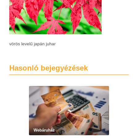
vörös levelű japán juhar
Hasonló bejegyézések
Webáruház