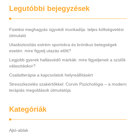
Legutóbbi bejegyzések
Fizetési meghagyás ügyvédi munkadíja: teljes költségvetési
útmutató
Utasbiztosítás extrém sportokra és krónikus betegségek
esetén: mire figyelj utazás előtt?
Legjobb gyerek hallásvédő márkák: mire figyeljenek a szülők
választáskor?
Családterápia a kapcsolatok helyreállításért
Stresszkezelés szakértőkkel: Corvin Pszichológia – a modern
terápiás megoldások útmutatója
Kategóriák
Ajtó-ablak