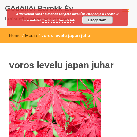
Gödöllői Barokk Év
A weboldal használatának folytatásával Ön elfogadja a cookie-k
Letűnt stíluskorszakok nyomában…
Elfogadom
használatát
További információk
Home
/
Média
/
voros levelu japan juhar
voros levelu japan juhar