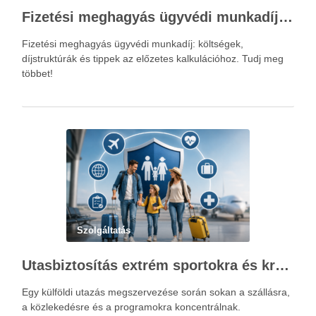
Fizetési meghagyás ügyvédi munkadíja: teljes költségvetési útmutató
Fizetési meghagyás ügyvédi munkadíj: költségek,
díjstruktúrák és tippek az előzetes kalkulációhoz. Tudj meg
többet!
Szolgáltatás
Utasbiztosítás extrém sportokra és krónikus betegségek esetén: mire figyelj utazás előtt?
Egy külföldi utazás megszervezése során sokan a szállásra,
a közlekedésre és a programokra koncentrálnak.