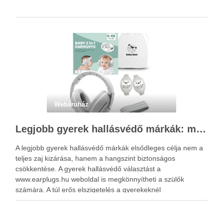
Webáruház
Legjobb gyerek hallásvédő márkák: mire figyeljenek a szülők választáskor?
A legjobb gyerek hallásvédő márkák elsődleges célja nem a
teljes zaj kizárása, hanem a hangszint biztonságos
csökkentése. A gyerek hallásvédő választást a
www.earplugs.hu weboldal is megkönnyítheti a szülők
számára. A túl erős elszigetelés a gyerekeknél
kényelmetlenséget, félelmet vagy dezorientáltságot is
okozhat. A jó hallásvédő egyensúlyt teremt, védi a fület,
miközben …