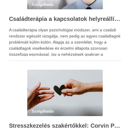
Szolgáltatás
Családterápia a kapcsolatok helyreállításért
A családterápia olyan pszichológiai módszer, ami a családi
rendszer egészét vizsgálja, nem pedig az egyes családtagok
problémáit külön-külön. Alapja az a szemlélet, hogy a
családtagok viselkedése és érzelmi állapota szorosan
összefügg egymással, így a nehézségek gyakran a
kapcsolati mintázatokban gyökereznek. A családterápia
elsődleges célja nem hibást keresni, hanem a működési …
Szolgáltatás
Stresszkezelés szakértőkkel: Corvin Pszichológia – a modern terápiás megoldások útmutatója