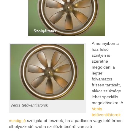
Szolgáltatás
Amennyiben a
ház felső
szintjén is
szeretné
megoldani a
légtér
folyamatos
frissen tartását,
akkor szüksége
lehet speciális
megoldásokra. A
Vents tetőventilátorok
Vents
tetőventilátorok
mindig jó
szolgálatot tesznek, ha a padláson vagy tetőtérben
elhelyezkedő szoba szellőztetéséről van szó.