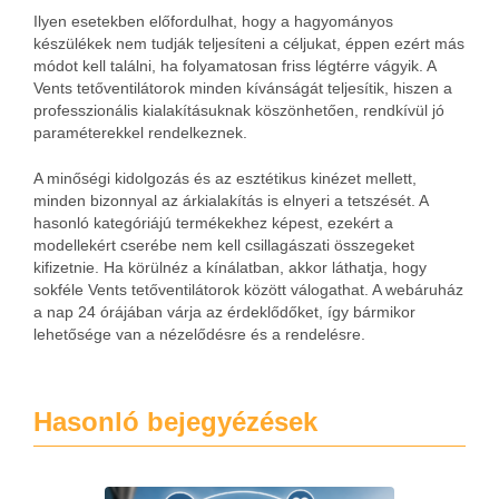
Ilyen esetekben előfordulhat, hogy a hagyományos
készülékek nem tudják teljesíteni a céljukat, éppen ezért más
módot kell találni, ha folyamatosan friss légtérre vágyik. A
Vents tetőventilátorok minden kívánságát teljesítik, hiszen a
professzionális kialakításuknak köszönhetően, rendkívül jó
paraméterekkel rendelkeznek.
A minőségi kidolgozás és az esztétikus kinézet mellett,
minden bizonnyal az árkialakítás is elnyeri a tetszését. A
hasonló kategóriájú termékekhez képest, ezekért a
modellekért cserébe nem kell csillagászati összegeket
kifizetnie. Ha körülnéz a kínálatban, akkor láthatja, hogy
sokféle Vents tetőventilátorok között válogathat. A webáruház
a nap 24 órájában várja az érdeklődőket, így bármikor
lehetősége van a nézelődésre és a rendelésre.
Hasonló bejegyézések