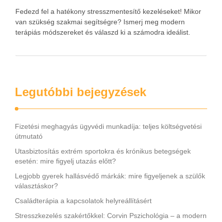
Fedezd fel a hatékony stresszmentesítő kezeléseket! Mikor
van szükség szakmai segítségre? Ismerj meg modern
terápiás módszereket és válaszd ki a számodra ideálist.
Legutóbbi bejegyzések
Fizetési meghagyás ügyvédi munkadíja: teljes költségvetési
útmutató
Utasbiztosítás extrém sportokra és krónikus betegségek
esetén: mire figyelj utazás előtt?
Legjobb gyerek hallásvédő márkák: mire figyeljenek a szülők
választáskor?
Családterápia a kapcsolatok helyreállításért
Stresszkezelés szakértőkkel: Corvin Pszichológia – a modern