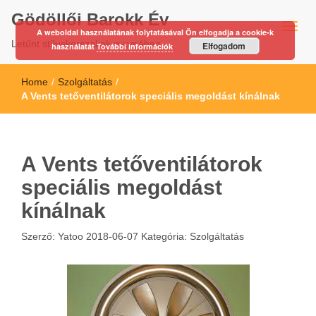
Gödöllői Barokk Év
A weboldal használatának folytatásával Ön elfogadja a cookie-k
Letűnt stíluskorszakok nyomában…
Elfogadom
használatát
További információk
Home
/
Szolgáltatás
/
A Vents tetőventilátorok speciális megoldást kínálnak
A Vents tetőventilátorok
speciális megoldást
kínálnak
Szerző:
Yatoo
2018-06-07
Kategória:
Szolgáltatás