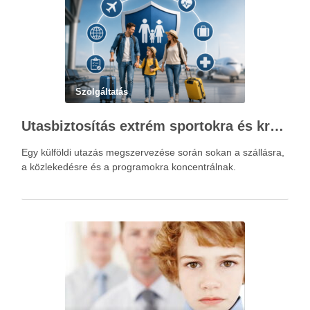
Szolgáltatás
Utasbiztosítás extrém sportokra és krónikus betegségek esetén: mire figyelj utazás előtt?
Egy külföldi utazás megszervezése során sokan a szállásra,
a közlekedésre és a programokra koncentrálnak.