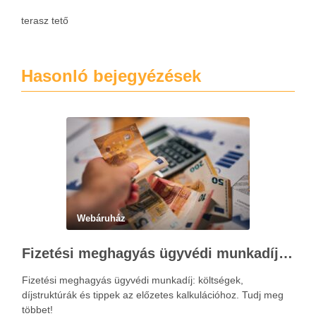
terasz tető
Hasonló bejegyézések
Webáruház
Fizetési meghagyás ügyvédi munkadíja: teljes költségvetési útmutató
Fizetési meghagyás ügyvédi munkadíj: költségek,
díjstruktúrák és tippek az előzetes kalkulációhoz. Tudj meg
többet!