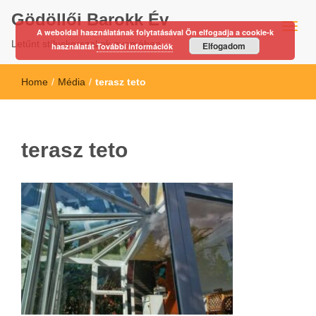
Gödöllői Barokk Év
A weboldal használatának folytatásával Ön elfogadja a cookie-k
Letűnt stíluskorszakok nyomában…
Elfogadom
használatát
További információk
Home
/
Média
/
terasz teto
terasz teto