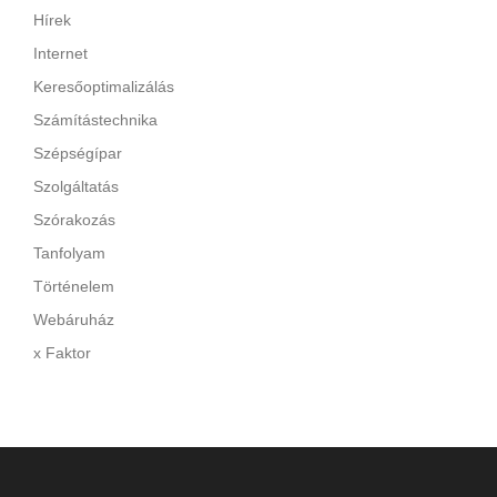
Hírek
Internet
Keresőoptimalizálás
Számítástechnika
Szépségípar
Szolgáltatás
Szórakozás
Tanfolyam
Történelem
Webáruház
x Faktor