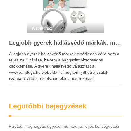
Webáruház
Legjobb gyerek hallásvédő márkák: mire figyeljenek a szülők választáskor?
A legjobb gyerek hallásvédő márkák elsődleges célja nem a
teljes zaj kizárása, hanem a hangszint biztonságos
csökkentése. A gyerek hallásvédő választást a
www.earplugs.hu weboldal is megkönnyítheti a szülők
számára. A túl erős elszigetelés a gyerekeknél
kényelmetlenséget, félelmet vagy dezorientáltságot is
okozhat. A jó hallásvédő egyensúlyt teremt, védi a fület,
miközben …
Legutóbbi bejegyzések
Fizetési meghagyás ügyvédi munkadíja: teljes költségvetési