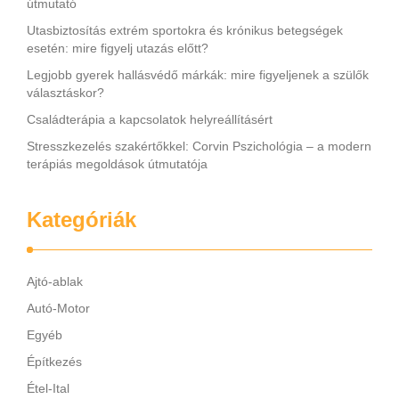
útmutató
Utasbiztosítás extrém sportokra és krónikus betegségek
esetén: mire figyelj utazás előtt?
Legjobb gyerek hallásvédő márkák: mire figyeljenek a szülők
választáskor?
Családterápia a kapcsolatok helyreállításért
Stresszkezelés szakértőkkel: Corvin Pszichológia – a modern
terápiás megoldások útmutatója
Kategóriák
Ajtó-ablak
Autó-Motor
Egyéb
Építkezés
Étel-Ital