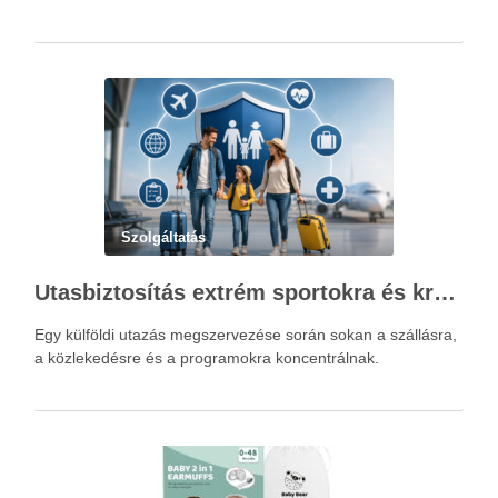
Szolgáltatás
Utasbiztosítás extrém sportokra és krónikus betegségek esetén: mire figyelj utazás előtt?
Egy külföldi utazás megszervezése során sokan a szállásra,
a közlekedésre és a programokra koncentrálnak.