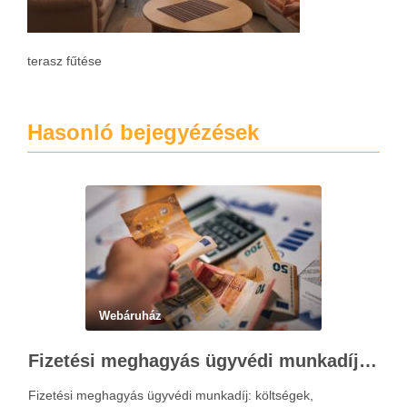
terasz fűtése
Hasonló bejegyézések
Webáruház
Fizetési meghagyás ügyvédi munkadíja: teljes költségvetési útmutató
Fizetési meghagyás ügyvédi munkadíj: költségek,