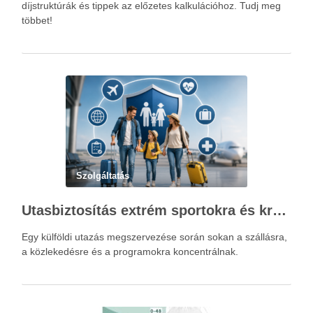
díjstruktúrák és tippek az előzetes kalkulációhoz. Tudj meg
többet!
Szolgáltatás
Utasbiztosítás extrém sportokra és krónikus betegségek esetén: mire figyelj utazás előtt?
Egy külföldi utazás megszervezése során sokan a szállásra,
a közlekedésre és a programokra koncentrálnak.