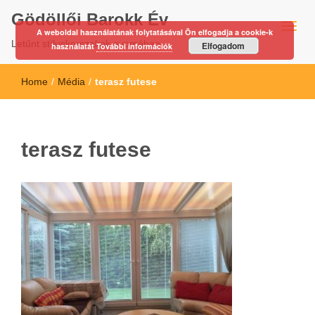
Gödöllői Barokk Év
A weboldal használatának folytatásával Ön elfogadja a cookie-k
Letűnt stíluskorszakok nyomában…
Elfogadom
használatát
További információk
Home
/
Média
/
terasz futese
terasz futese