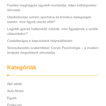
Fizetési meghagyás ügyvédi munkadíja: teljes költségvetési
útmutató
Utasbiztosítás extrém sportokra és krónikus betegségek
esetén: mire figyelj utazás előtt?
Legjobb gyerek hallásvédő márkák: mire figyeljenek a szülők
választáskor?
Családterápia a kapcsolatok helyreállításért
Stresszkezelés szakértőkkel: Corvin Pszichológia – a modern
terápiás megoldások útmutatója
Kategóriák
Ajtó-ablak
Autó-Motor
Egyéb
Építkezés