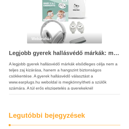
Webáruház
Legjobb gyerek hallásvédő márkák: mire figyeljenek a szülők választáskor?
A legjobb gyerek hallásvédő márkák elsődleges célja nem a
teljes zaj kizárása, hanem a hangszint biztonságos
csökkentése. A gyerek hallásvédő választást a
www.earplugs.hu weboldal is megkönnyítheti a szülők
számára. A túl erős elszigetelés a gyerekeknél
kényelmetlenséget, félelmet vagy dezorientáltságot is
okozhat. A jó hallásvédő egyensúlyt teremt, védi a fület,
miközben …
Legutóbbi bejegyzések