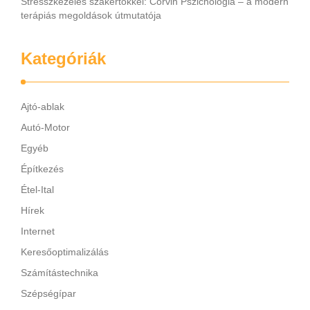
Stresszkezelés szakértőkkel: Corvin Pszichológia – a modern
terápiás megoldások útmutatója
Kategóriák
Ajtó-ablak
Autó-Motor
Egyéb
Építkezés
Étel-Ital
Hírek
Internet
Keresőoptimalizálás
Számítástechnika
Szépségípar