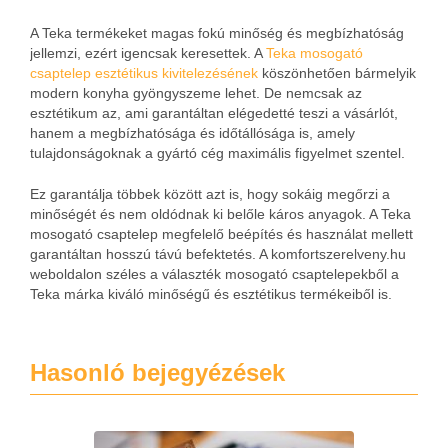
A Teka termékeket magas fokú minőség és megbízhatóság
jellemzi, ezért igencsak keresettek. A
Teka mosogató
csaptelep esztétikus kivitelezésének
köszönhetően bármelyik
modern konyha gyöngyszeme lehet. De nemcsak az
esztétikum az, ami garantáltan elégedetté teszi a vásárlót,
hanem a megbízhatósága és időtállósága is, amely
tulajdonságoknak a gyártó cég maximális figyelmet szentel.
Ez garantálja többek között azt is, hogy sokáig megőrzi a
minőségét és nem oldódnak ki belőle káros anyagok. A Teka
mosogató csaptelep megfelelő beépítés és használat mellett
garantáltan hosszú távú befektetés. A komfortszerelveny.hu
weboldalon széles a választék mosogató csaptelepekből a
Teka márka kiváló minőségű és esztétikus termékeiből is.
Hasonló bejegyézések