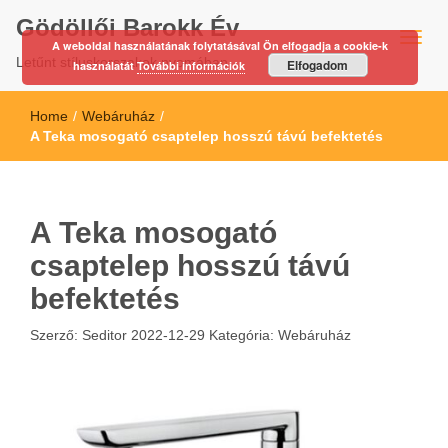
Gödöllői Barokk Év
A weboldal használatának folytatásával Ön elfogadja a cookie-k
Letűnt stíluskorszakok nyomában…
Elfogadom
használatát
További információk
Home
/
Webáruház
/
A Teka mosogató csaptelep hosszú távú befektetés
A Teka mosogató
csaptelep hosszú távú
befektetés
Szerző:
Seditor
2022-12-29
Kategória:
Webáruház