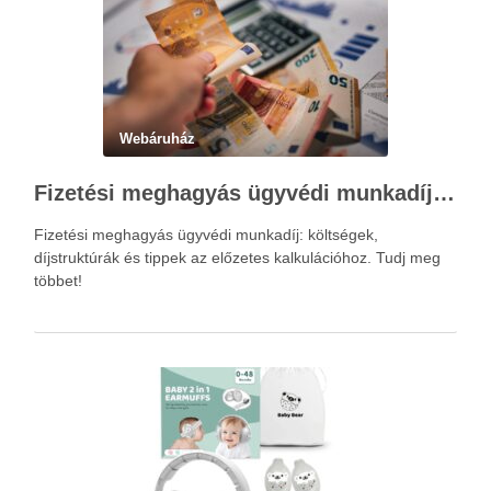
Webáruház
Fizetési meghagyás ügyvédi munkadíja: teljes költségvetési útmutató
Fizetési meghagyás ügyvédi munkadíj: költségek,
díjstruktúrák és tippek az előzetes kalkulációhoz. Tudj meg
többet!