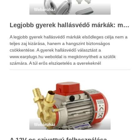
Webáruház
Legjobb gyerek hallásvédő márkák: mire figyeljenek a szülők választáskor?
A legjobb gyerek hallásvédő márkák elsődleges célja nem a
teljes zaj kizárása, hanem a hangszint biztonságos
csökkentése. A gyerek hallásvédő választást a
www.earplugs.hu weboldal is megkönnyítheti a szülők
számára. A túl erős elszigetelés a gyerekeknél
kényelmetlenséget, félelmet vagy dezorientáltságot is
okozhat. A jó hallásvédő egyensúlyt teremt, védi a fület,
miközben …
Webáruház