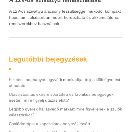
A 12V-os szivattyú felhasználása
A 12V-os szivattyú alacsony feszültséggel működő, kompakt
típus, amit elsősorban mobil, hordozható és akkumulátoros
rendszerekhez használnak.
Legutóbbi bejegyzések
Fizetési meghagyás ügyvédi munkadíja: teljes költségvetési
útmutató
Utasbiztosítás extrém sportokra és krónikus betegségek
esetén: mire figyelj utazás előtt?
Legjobb gyerek hallásvédő márkák: mire figyeljenek a szülők
választáskor?
Családterápia a kapcsolatok helyreállításért