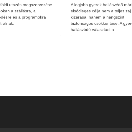
lföldi utazás megszervezése
A legjobb gyerek hallásvédő már
okan a szállásra, a
elsődleges célja nem a teljes zaj
edésre és a programokra
kizárása, hanem a hangszint
trálnak.
biztonságos csökkentése. A gyer
hallásvédő választást a
www.earplugs.hu weboldal is
megkönnyítheti a szülők számára.
erős elszigetelés a gyerekeknél
kényelmetlenséget, félelmet vag
dezorientáltságot is okozhat. A jó
hallásvédő egyensúlyt teremt, vé
fület, miközben …