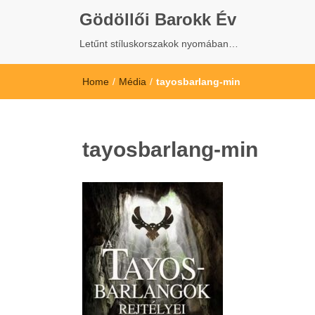
Gödöllői Barokk Év
Letűnt stíluskorszakok nyomában…
Home
/
Média
/
tayosbarlang-min
tayosbarlang-min