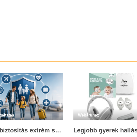
gáltatás
Webáruház
Utasbiztosítás extrém sportokra és krónikus betegségek esetén: mire figyelj utazás előtt?