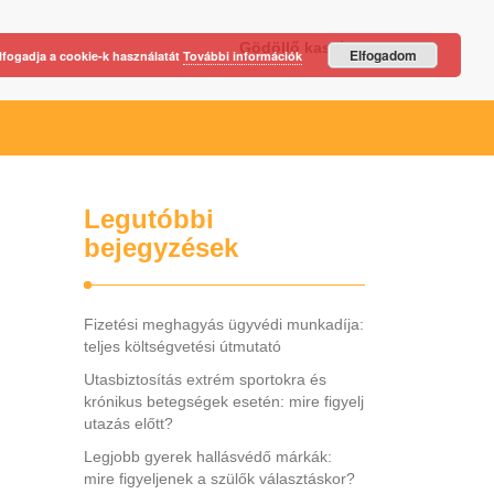
Gödöllő kastély
Elfogadom
lfogadja a cookie-k használatát
További információk
Legutóbbi
bejegyzések
Fizetési meghagyás ügyvédi munkadíja:
teljes költségvetési útmutató
Utasbiztosítás extrém sportokra és
krónikus betegségek esetén: mire figyelj
utazás előtt?
Legjobb gyerek hallásvédő márkák:
mire figyeljenek a szülők választáskor?