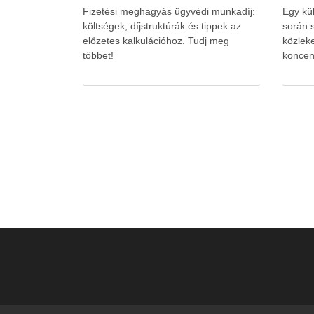
Fizetési meghagyás ügyvédi munkadíj:
Egy kü
költségek, díjstruktúrák és tippek az
során s
előzetes kalkulációhoz. Tudj meg
közlek
többet!
koncen