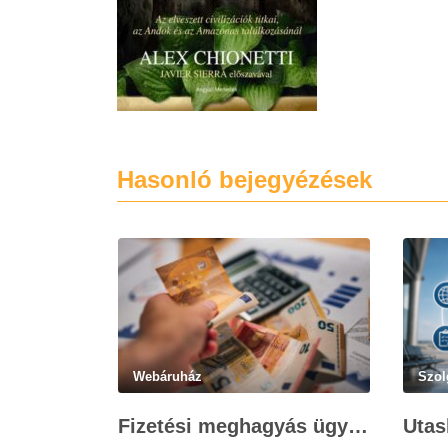
Hasonló bejegyézések
Webáruház
Szol
Fizetési meghagyás ügyvédi munkadíja: teljes költségvetési útmutató