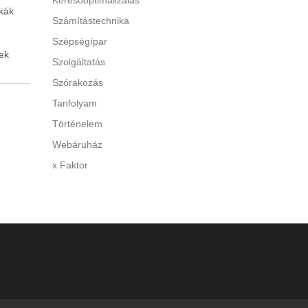
Keresőoptimalizálás
kák
Számítástechnika
Szépségípar
ek
Szolgáltatás
Szórakozás
 A túl
Tanfolyam
Történelem
y
Webáruház
di a
x Faktor