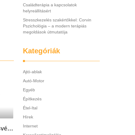
Családterápia a kapcsolatok
helyreállításért
Stresszkezelés szakértőkkel: Corvin
Pszichológia – a modern terápiás
megoldások útmutatója
Kategóriák
Ajtó-ablak
Autó-Motor
Egyéb
Építkezés
Étel-Ital
Hírek
Internet
Legjobb gyerek hallásvédő márkák: mire figyeljenek a szülők választáskor?