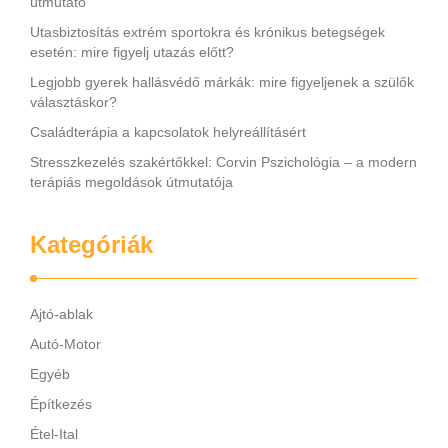
útmutató
Utasbiztosítás extrém sportokra és krónikus betegségek
esetén: mire figyelj utazás előtt?
Legjobb gyerek hallásvédő márkák: mire figyeljenek a szülők
választáskor?
Családterápia a kapcsolatok helyreállításért
Stresszkezelés szakértőkkel: Corvin Pszichológia – a modern
terápiás megoldások útmutatója
Kategóriák
Ajtó-ablak
Autó-Motor
Egyéb
Építkezés
Étel-Ital