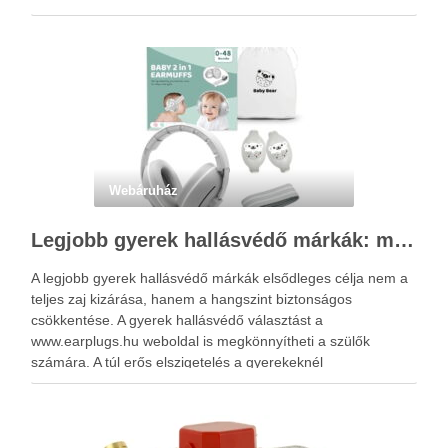
Webáruház
Legjobb gyerek hallásvédő márkák: mire figyeljenek a szülők választáskor?
A legjobb gyerek hallásvédő márkák elsődleges célja nem a
teljes zaj kizárása, hanem a hangszint biztonságos
csökkentése. A gyerek hallásvédő választást a
www.earplugs.hu weboldal is megkönnyítheti a szülők
számára. A túl erős elszigetelés a gyerekeknél
kényelmetlenséget, félelmet vagy dezorientáltságot is
okozhat. A jó hallásvédő egyensúlyt teremt, védi a fület,
miközben …