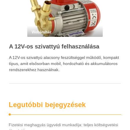
Webáruház
A 12V-os szivattyú felhasználása
A 12V-os szivattyú alacsony feszültséggel működő, kompakt
típus, amit elsősorban mobil, hordozható és akkumulátoros
rendszerekhez használnak.
Legutóbbi bejegyzések
Fizetési meghagyás ügyvédi munkadíja: teljes költségvetési