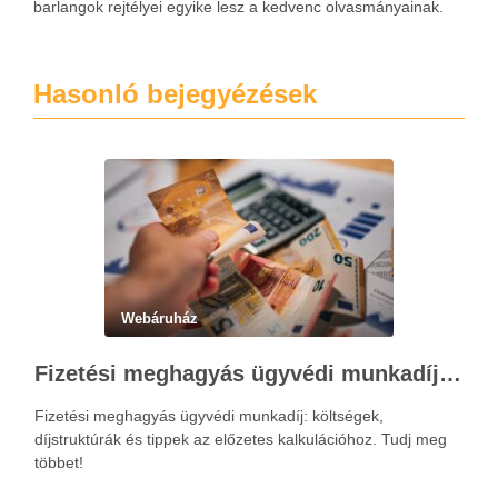
barlangok rejtélyei egyike lesz a kedvenc olvasmányainak.
Hasonló bejegyézések
Webáruház
Fizetési meghagyás ügyvédi munkadíja: teljes költségvetési útmutató
Fizetési meghagyás ügyvédi munkadíj: költségek,
díjstruktúrák és tippek az előzetes kalkulációhoz. Tudj meg
többet!