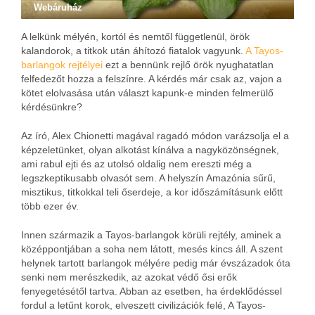
Webáruház
A lelkünk mélyén, kortól és nemtől függetlenül, örök
kalandorok, a titkok után áhítozó fiatalok vagyunk.
A Tayos-
barlangok rejtélyei
ezt a bennünk rejlő örök nyughatatlan
felfedezőt hozza a felszínre. A kérdés már csak az, vajon a
kötet elolvasása után választ kapunk-e minden felmerülő
kérdésünkre?
Az író, Alex Chionetti magával ragadó módon varázsolja el a
képzeletünket, olyan alkotást kínálva a nagyközönségnek,
ami rabul ejti és az utolsó oldalig nem ereszti még a
legszkeptikusabb olvasót sem. A helyszín Amazónia sűrű,
misztikus, titkokkal teli őserdeje, a kor időszámításunk előtt
több ezer év.
Innen származik a Tayos-barlangok körüli rejtély, aminek a
középpontjában a soha nem látott, mesés kincs áll. A szent
helynek tartott barlangok mélyére pedig már évszázadok óta
senki nem merészkedik, az azokat védő ősi erők
fenyegetésétől tartva. Abban az esetben, ha érdeklődéssel
fordul a letűnt korok, elveszett civilizációk felé, A Tayos-