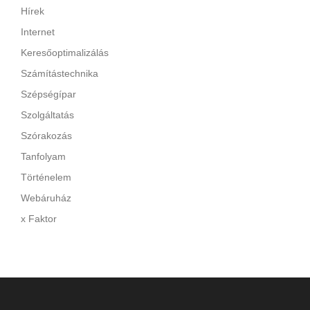
Hírek
Internet
Keresőoptimalizálás
Számítástechnika
Szépségípar
Szolgáltatás
Szórakozás
Tanfolyam
Történelem
Webáruház
x Faktor