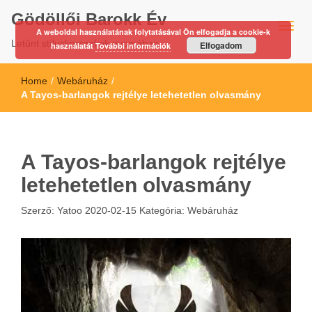
Gödöllői Barokk Év
A weboldal használatának folytatásával Ön elfogadja a cookie-k
Letűnt stíluskorszakok nyomában…
Elfogadom
használatát
További információk
Home
/
Webáruház
/
A Tayos-barlangok rejtélye letehetetlen olvasmány
A Tayos-barlangok rejtélye
letehetetlen olvasmány
Szerző:
Yatoo
2020-02-15
Kategória:
Webáruház