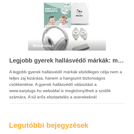
Webáruház
Legjobb gyerek hallásvédő márkák: mire figyeljenek a szülők választáskor?
A legjobb gyerek hallásvédő márkák elsődleges célja nem a
teljes zaj kizárása, hanem a hangszint biztonságos
csökkentése. A gyerek hallásvédő választást a
www.earplugs.hu weboldal is megkönnyítheti a szülők
számára. A túl erős elszigetelés a gyerekeknél
kényelmetlenséget, félelmet vagy dezorientáltságot is
okozhat. A jó hallásvédő egyensúlyt teremt, védi a fület,
miközben …
Legutóbbi bejegyzések