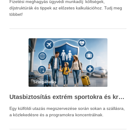
Fizetési meghagyás ügyvédi munkadíj: költségek,
díjstruktúrák és tippek az előzetes kalkulációhoz. Tudj meg
többet!
Szolgáltatás
Utasbiztosítás extrém sportokra és krónikus betegségek esetén: mire figyelj utazás előtt?
Egy külföldi utazás megszervezése során sokan a szállásra,
a közlekedésre és a programokra koncentrálnak.