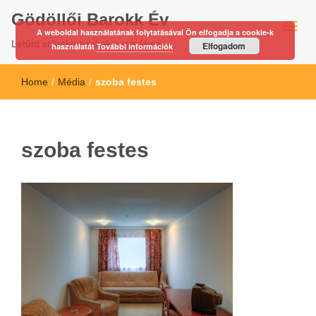
Gödöllői Barokk Év
A weboldal használatának folytatásával Ön elfogadja a cookie-k
Letűnt stíluskorszakok nyomában…
Elfogadom
használatát
További információk
Home
/
Média
/
szoba festes
szoba festes