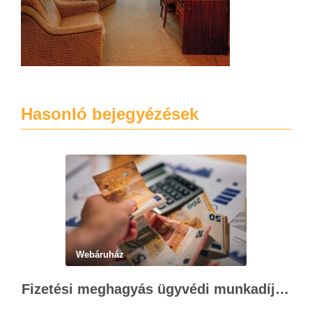
Hasonló bejegyézések
Webáruház
Fizetési meghagyás ügyvédi munkadíja: teljes költségvetési útmutató