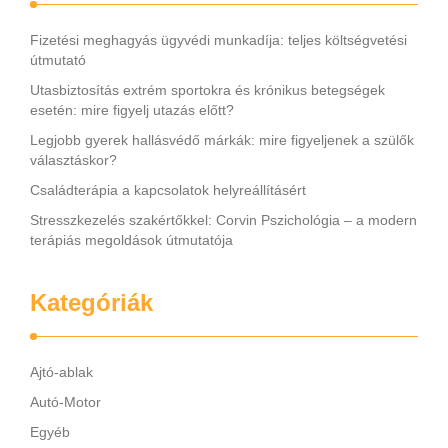
Fizetési meghagyás ügyvédi munkadíja: teljes költségvetési
útmutató
Utasbiztosítás extrém sportokra és krónikus betegségek
esetén: mire figyelj utazás előtt?
Legjobb gyerek hallásvédő márkák: mire figyeljenek a szülők
választáskor?
Családterápia a kapcsolatok helyreállításért
Stresszkezelés szakértőkkel: Corvin Pszichológia – a modern
terápiás megoldások útmutatója
Kategóriák
Ajtó-ablak
Autó-Motor
Egyéb