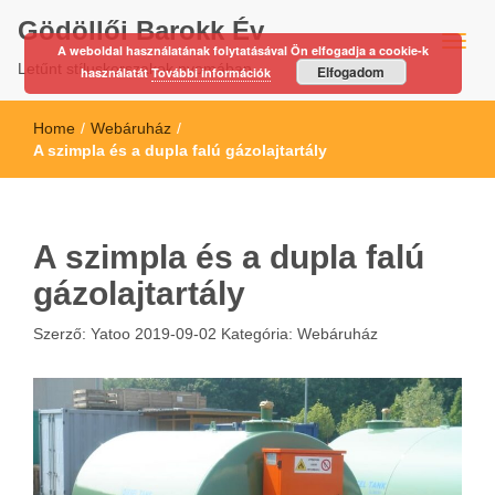
Gödöllői Barokk Év
A weboldal használatának folytatásával Ön elfogadja a cookie-k
Letűnt stíluskorszakok nyomában…
Elfogadom
használatát
További információk
Home
/
Webáruház
/
A szimpla és a dupla falú gázolajtartály
A szimpla és a dupla falú
gázolajtartály
Szerző:
Yatoo
2019-09-02
Kategória:
Webáruház