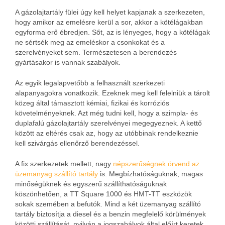
A gázolajtartály fülei úgy kell helyet kapjanak a szerkezeten,
hogy amikor az emelésre kerül a sor, akkor a kötélágakban
egyforma erő ébredjen. Sőt, az is lényeges, hogy a kötélágak
ne sértsék meg az emeléskor a csonkokat és a
szerelvényeket sem. Természetesen a berendezés
gyártásakor is vannak szabályok.
Az egyik legalapvetőbb a felhasznált szerkezeti
alapanyagokra vonatkozik. Ezeknek meg kell felelniük a tárolt
közeg által támasztott kémiai, fizikai és korróziós
követelményeknek. Azt még tudni kell, hogy a szimpla- és
duplafalú gázolajtartály szerelvényei megegyeznek. A kettő
között az eltérés csak az, hogy az utóbbinak rendelkeznie
kell szivárgás ellenőrző berendezéssel.
A fix szerkezetek mellett, nagy
népszerűségnek örvend az
üzemanyag szállító tartály
is. Megbízhatóságuknak, magas
minőségüknek és egyszerű szállíthatóságuknak
köszönhetően, a TT Square 1000 és HMT-TT eszközök
sokak szemében a befutók. Mind a két üzemanyag szállító
tartály biztosítja a diesel és a benzin megfelelő körülmények
közötti szállítását, nyilván a jogszabályok által előírt keretek