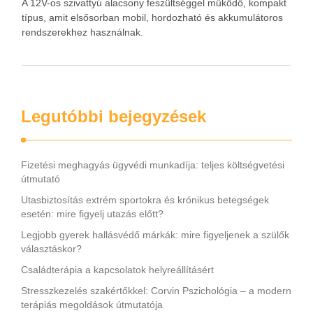
A 12V-os szivattyú alacsony feszültséggel működő, kompakt
típus, amit elsősorban mobil, hordozható és akkumulátoros
rendszerekhez használnak.
Legutóbbi bejegyzések
Fizetési meghagyás ügyvédi munkadíja: teljes költségvetési
útmutató
Utasbiztosítás extrém sportokra és krónikus betegségek
esetén: mire figyelj utazás előtt?
Legjobb gyerek hallásvédő márkák: mire figyeljenek a szülők
választáskor?
Családterápia a kapcsolatok helyreállításért
Stresszkezelés szakértőkkel: Corvin Pszichológia – a modern
terápiás megoldások útmutatója