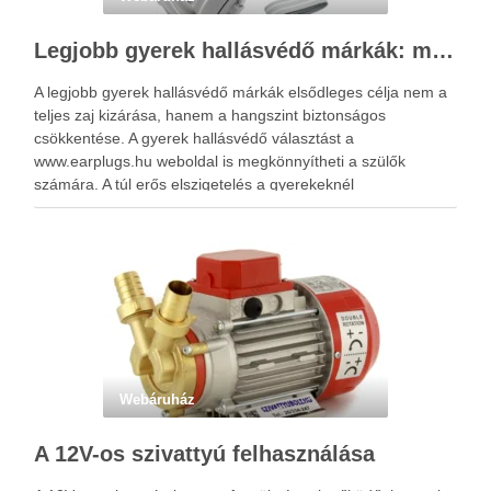
Legjobb gyerek hallásvédő márkák: mire figyeljenek a szülők választáskor?
A legjobb gyerek hallásvédő márkák elsődleges célja nem a
teljes zaj kizárása, hanem a hangszint biztonságos
csökkentése. A gyerek hallásvédő választást a
www.earplugs.hu weboldal is megkönnyítheti a szülők
számára. A túl erős elszigetelés a gyerekeknél
kényelmetlenséget, félelmet vagy dezorientáltságot is
okozhat. A jó hallásvédő egyensúlyt teremt, védi a fület,
miközben …
Webáruház
A 12V-os szivattyú felhasználása