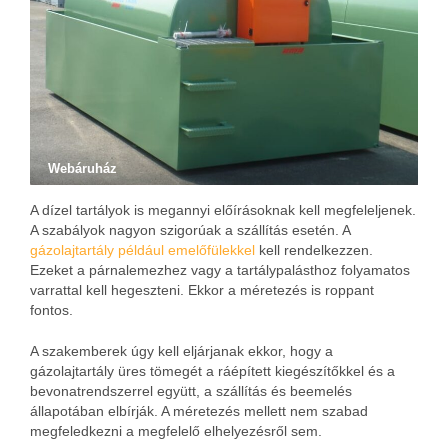
Webáruház
A dízel tartályok is megannyi előírásoknak kell megfeleljenek.
A szabályok nagyon szigorúak a szállítás esetén. A
gázolajtartály például emelőfülekkel
kell rendelkezzen.
Ezeket a párnalemezhez vagy a tartálypalásthoz folyamatos
varrattal kell hegeszteni. Ekkor a méretezés is roppant
fontos.
A szakemberek úgy kell eljárjanak ekkor, hogy a
gázolajtartály üres tömegét a ráépített kiegészítőkkel és a
bevonatrendszerrel együtt, a szállítás és beemelés
állapotában elbírják. A méretezés mellett nem szabad
megfeledkezni a megfelelő elhelyezésről sem.