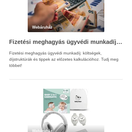
Webáruház
Fizetési meghagyás ügyvédi munkadíja: teljes költségvetési útmutató
Fizetési meghagyás ügyvédi munkadíj: költségek,
díjstruktúrák és tippek az előzetes kalkulációhoz. Tudj meg
többet!
Webáruház