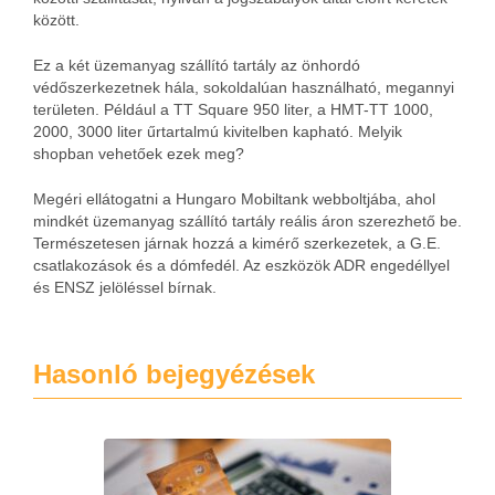
között.
Ez a két üzemanyag szállító tartály az önhordó
védőszerkezetnek hála, sokoldalúan használható, megannyi
területen. Például a TT Square 950 liter, a HMT-TT 1000,
2000, 3000 liter űrtartalmú kivitelben kapható. Melyik
shopban vehetőek ezek meg?
Megéri ellátogatni a Hungaro Mobiltank webboltjába, ahol
mindkét üzemanyag szállító tartály reális áron szerezhető be.
Természetesen járnak hozzá a kimérő szerkezetek, a G.E.
csatlakozások és a dómfedél. Az eszközök ADR engedéllyel
és ENSZ jelöléssel bírnak.
Hasonló bejegyézések