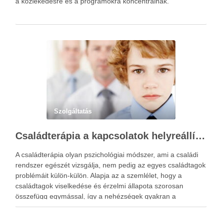
a közlekedésre és a programokra koncentrálnak.
Szolgáltatás
Családterápia a kapcsolatok helyreállításért
A családterápia olyan pszichológiai módszer, ami a családi
rendszer egészét vizsgálja, nem pedig az egyes családtagok
problémáit külön-külön. Alapja az a szemlélet, hogy a
családtagok viselkedése és érzelmi állapota szorosan
összefügg egymással, így a nehézségek gyakran a
kapcsolati mintázatokban gyökereznek. A családterápia
elsődleges célja nem hibást keresni, hanem a működési …