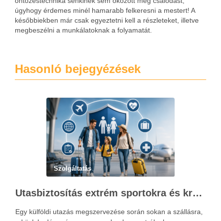
öntözéstechnika senkinek sem okozott még csalódást,
úgyhogy érdemes minél hamarabb felkeresni a mestert! A
későbbiekben már csak egyeztetni kell a részleteket, illetve
megbeszélni a munkálatoknak a folyamatát.
Hasonló bejegyézések
Szolgáltatás
Utasbiztosítás extrém sportokra és krónikus betegségek esetén: mire figyelj utazás előtt?
Egy külföldi utazás megszervezése során sokan a szállásra,