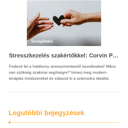
Szolgáltatás
Stresszkezelés szakértőkkel: Corvin Pszichológia – a modern terápiás megoldások útmutatója
Fedezd fel a hatékony stresszmentesítő kezeléseket! Mikor
van szükség szakmai segítségre? Ismerj meg modern
terápiás módszereket és válaszd ki a számodra ideálist.
Legutóbbi bejegyzések