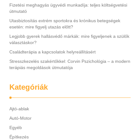
Fizetési meghagyás ügyvédi munkadíja: teljes költségvetési
útmutató
Utasbiztosítás extrém sportokra és krónikus betegségek
esetén: mire figyelj utazás előtt?
Legjobb gyerek hallásvédő márkák: mire figyeljenek a szülők
választáskor?
Családterápia a kapcsolatok helyreállításért
Stresszkezelés szakértőkkel: Corvin Pszichológia – a modern
terápiás megoldások útmutatója
Kategóriák
Ajtó-ablak
Autó-Motor
Egyéb
Építkezés