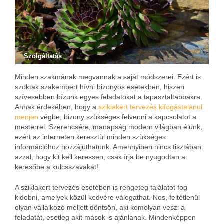
Szolgáltatás
Minden szakmának megvannak a saját módszerei. Ezért is
szoktak szakembert hívni bizonyos esetekben, hiszen
szívesebben bízunk egyes feladatokat a tapasztaltabbakra.
Annak érdekében, hogy a
sziklakert tervezés kifogástalanul
menjen
végbe, bizony szükséges felvenni a kapcsolatot a
mesterrel. Szerencsére, manapság modern világban élünk,
ezért az interneten keresztül minden szükséges
információhoz hozzájuthatunk. Amennyiben nincs tisztában
azzal, hogy kit kell keressen, csak írja be nyugodtan a
keresőbe a kulcsszavakat!
A sziklakert tervezés esetében is rengeteg találatot fog
kidobni, amelyek közül kedvére válogathat. Nos, feltétlenül
olyan vállalkozó mellett döntsön, aki komolyan veszi a
feladatát, esetleg akit mások is ajánlanak. Mindenképpen