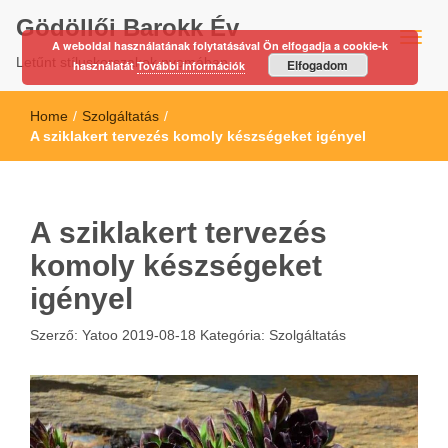
Gödöllői Barokk Év
A weboldal használatának folytatásával Ön elfogadja a cookie-k
Letűnt stíluskorszakok nyomában…
Elfogadom
használatát
További információk
Home
/
Szolgáltatás
/
A sziklakert tervezés komoly készségeket igényel
A sziklakert tervezés
komoly készségeket
igényel
Szerző:
Yatoo
2019-08-18
Kategória:
Szolgáltatás