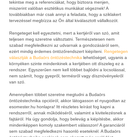
tekintse meg a referenciákat, hogy biztosra menjen,
miszerint valóban esztétikus munkákat végeznek! A
továbbiakban már csak annyi a feladata, hogy a sziklakert
tervezéssel megbízza az Ön által kiválasztott vállalkozót.
Rengeteget kell egyeztetni, mert a kertjéről van szó, amit
teljesen meg szeretne változtatni. Természetesen nem
szabad megfeledkezni az udvarnak a gondozásáról sem,
ezért mindig érdemes öntözőrendszert kiépíteni.
Rengetegen
választják a Budaörs öntözéstechnika
lehetőséget, ugyanis a
környéken szinte mindenkinek a kertjében ott díszeleg ez a
rendszer. Egyszerűen nem kell többet bajlódni a locsolással,
nem számít, hogy gyepről, termésről vagy dísznövényekről
van szó.
Amennyiben többet szeretne megtudni a Budaörs
öntözéstechnika opcióiról, akkor látogasson el nyugodtan az
esomester.hu honlapra! Itt részletes leírást fog kapni a
rendszerről, annak működéséről, valamint a kivitelezésnek a
fajtáiról. Ha úgy gondolja, hogy belevág a kiépítésbe, akkor
mindenképpen komoly szakembert válasszon! A garanciáról
sem szabad megfeledkezni hasonló eseteknél. A Budaörs