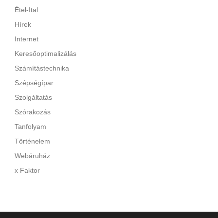
Étel-Ital
Hírek
Internet
Keresőoptimalizálás
Számítástechnika
Szépségípar
Szolgáltatás
Szórakozás
Tanfolyam
Történelem
Webáruház
x Faktor