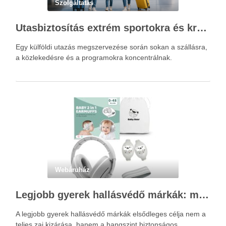
Szolgáltatás
Utasbiztosítás extrém sportokra és krónikus betegségek esetén: mire figyelj utazás előtt?
Egy külföldi utazás megszervezése során sokan a szállásra,
a közlekedésre és a programokra koncentrálnak.
Webáruház
Legjobb gyerek hallásvédő márkák: mire figyeljenek a szülők választáskor?
A legjobb gyerek hallásvédő márkák elsődleges célja nem a
teljes zaj kizárása, hanem a hangszint biztonságos