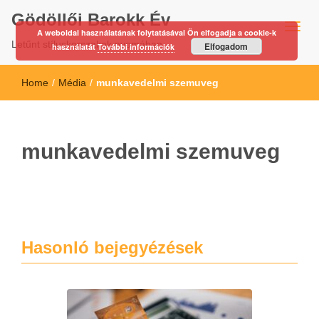
Gödöllői Barokk Év
A weboldal használatának folytatásával Ön elfogadja a cookie-k
Letűnt stíluskorszakok nyomában…
Elfogadom
használatát
További információk
Home
/
Média
/
munkavedelmi szemuveg
munkavedelmi szemuveg
Hasonló bejegyézések