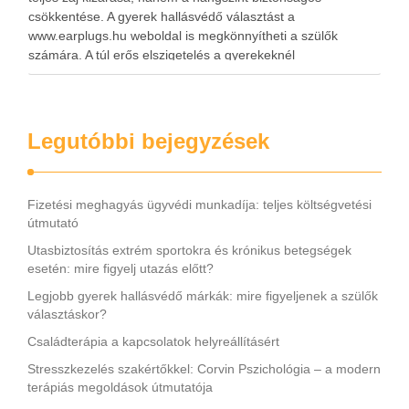
csökkentése. A gyerek hallásvédő választást a
www.earplugs.hu weboldal is megkönnyítheti a szülők
számára. A túl erős elszigetelés a gyerekeknél
kényelmetlenséget, félelmet vagy dezorientáltságot is
okozhat. A jó hallásvédő egyensúlyt teremt, védi a fület,
miközben …
Legutóbbi bejegyzések
Fizetési meghagyás ügyvédi munkadíja: teljes költségvetési
útmutató
Utasbiztosítás extrém sportokra és krónikus betegségek
esetén: mire figyelj utazás előtt?
Legjobb gyerek hallásvédő márkák: mire figyeljenek a szülők
választáskor?
Családterápia a kapcsolatok helyreállításért
Stresszkezelés szakértőkkel: Corvin Pszichológia – a modern
terápiás megoldások útmutatója