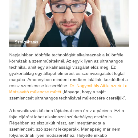
Szolgáltatás
Napjainkban többféle technológiát alkalmaznak a különféle
kórházak a szemműtéteknél. Az egyik ilyen az ultrahangos
technika, amit egy alkalmassági vizsgálat előz meg. Ez
gyakorlatilag egy állapotfelmérést és szemvizsgálatot foglal
magába. Amennyiben mindent rendben találtak, kezdődhet a
rossz szemlencse kicserélése.
Dr. Nagymihály Attila szerint a
látásjavító műlencse műtét
„lényege, hogy a saját
szemlencsét ultrahangos technikával műlencsére cseréljük”.
A beavatkozás közben fájdalmat nem érez a páciens. Ezt a
fajta eljárást lehet alkalmazni szürkehályog esetén is.
Régebben az elszürkült részt, ami megtámadta a
szemlencsét, szó szerint lekaparták. Manapság már nem
folyamodnak ilyen módszerekhez. Helyette inkább