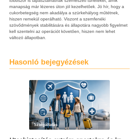
többször is tapasztalhatnak szemészeti tüneteket, amik
manapság már lézeres úton jól kezelhetőek. Jó hír, hogy a
cukorbetegség nem akadálya a szürkehályog műtétnek,
hiszen remekül operálható. Viszont a szemfenéki
szövődmények stabilitására és állapotára nagyobb figyelmet
kell szentelni az operációt követően, hiszen nem lehet
változó állapotban.
Hasonló bejegyézések
Szolgáltatás