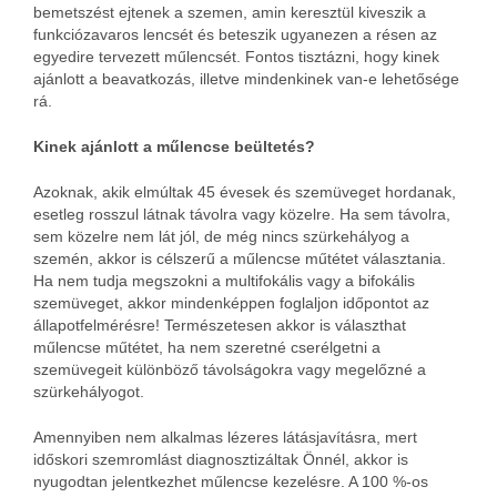
bemetszést ejtenek a szemen, amin keresztül kiveszik a
funkciózavaros lencsét és beteszik ugyanezen a résen az
egyedire tervezett műlencsét. Fontos tisztázni, hogy kinek
ajánlott a beavatkozás, illetve mindenkinek van-e lehetősége
rá.
Kinek ajánlott a műlencse beültetés?
Azoknak, akik elmúltak 45 évesek és szemüveget hordanak,
esetleg rosszul látnak távolra vagy közelre. Ha sem távolra,
sem közelre nem lát jól, de még nincs szürkehályog a
szemén, akkor is célszerű a műlencse műtétet választania.
Ha nem tudja megszokni a multifokális vagy a bifokális
szemüveget, akkor mindenképpen foglaljon időpontot az
állapotfelmérésre! Természetesen akkor is választhat
műlencse műtétet, ha nem szeretné cserélgetni a
szemüvegeit különböző távolságokra vagy megelőzné a
szürkehályogot.
Amennyiben nem alkalmas lézeres látásjavításra, mert
időskori szemromlást diagnosztizáltak Önnél, akkor is
nyugodtan jelentkezhet műlencse kezelésre. A 100 %-os