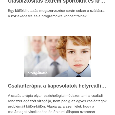
Utasbiztosítás extrém sportokra és krónikus betegségek esetén: mire figyelj utazás előtt?
Egy külföldi utazás megszervezése során sokan a szállásra,
a közlekedésre és a programokra koncentrálnak.
Szolgáltatás
Családterápia a kapcsolatok helyreállításért
A családterápia olyan pszichológiai módszer, ami a családi
rendszer egészét vizsgálja, nem pedig az egyes családtagok
problémáit külön-külön. Alapja az a szemlélet, hogy a
családtagok viselkedése és érzelmi állapota szorosan