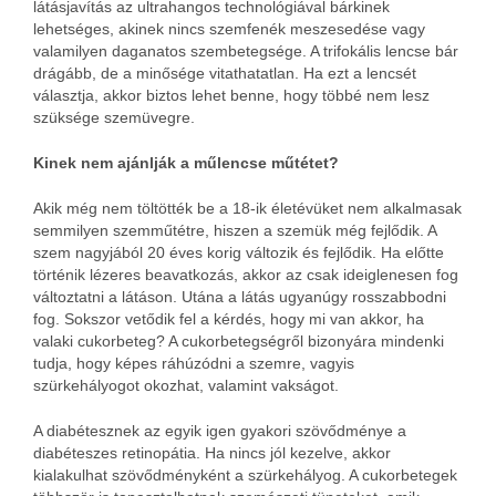
látásjavítás az ultrahangos technológiával bárkinek
lehetséges, akinek nincs szemfenék meszesedése vagy
valamilyen daganatos szembetegsége. A trifokális lencse bár
drágább, de a minősége vitathatatlan. Ha ezt a lencsét
választja, akkor biztos lehet benne, hogy többé nem lesz
szüksége szemüvegre.
Kinek nem ajánlják a műlencse műtétet?
Akik még nem töltötték be a 18-ik életévüket nem alkalmasak
semmilyen szemműtétre, hiszen a szemük még fejlődik. A
szem nagyjából 20 éves korig változik és fejlődik. Ha előtte
történik lézeres beavatkozás, akkor az csak ideiglenesen fog
változtatni a látáson. Utána a látás ugyanúgy rosszabbodni
fog. Sokszor vetődik fel a kérdés, hogy mi van akkor, ha
valaki cukorbeteg? A cukorbetegségről bizonyára mindenki
tudja, hogy képes ráhúzódni a szemre, vagyis
szürkehályogot okozhat, valamint vakságot.
A diabétesznek az egyik igen gyakori szövődménye a
diabéteszes retinopátia. Ha nincs jól kezelve, akkor
kialakulhat szövődményként a szürkehályog. A cukorbetegek