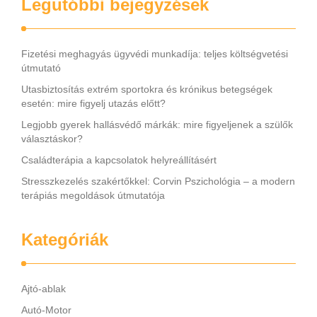
Legutóbbi bejegyzések
Fizetési meghagyás ügyvédi munkadíja: teljes költségvetési
útmutató
Utasbiztosítás extrém sportokra és krónikus betegségek
esetén: mire figyelj utazás előtt?
Legjobb gyerek hallásvédő márkák: mire figyeljenek a szülők
választáskor?
Családterápia a kapcsolatok helyreállításért
Stresszkezelés szakértőkkel: Corvin Pszichológia – a modern
terápiás megoldások útmutatója
Kategóriák
Ajtó-ablak
Autó-Motor