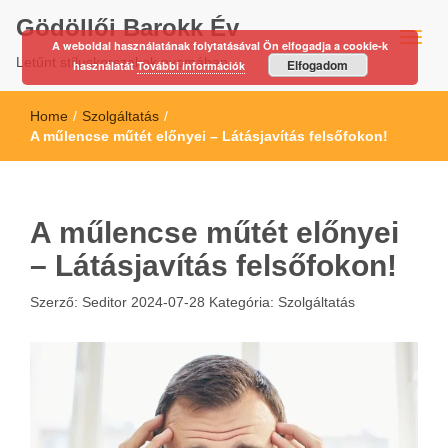
Gödöllői Barokk Év
A weboldal használatának folytatásával Ön elfogadja a cookie-k
Letűnt stíluskorszakok nyomában…
Elfogadom
használatát
További információk
Home
/
Szolgáltatás
/
A műlencse műtét előnyei – Látásjavítás felsőfokon!
A műlencse műtét előnyei
– Látásjavítás felsőfokon!
Szerző:
Seditor
2024-07-28
Kategória:
Szolgáltatás