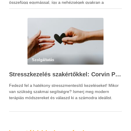
összefügg egymással, így a nehézségek gyakran a
kapcsolati mintázatokban gyökereznek. A családterápia
elsődleges célja nem hibást keresni, hanem a működési …
Szolgáltatás
Stresszkezelés szakértőkkel: Corvin Pszichológia – a modern terápiás megoldások útmutatója
Fedezd fel a hatékony stresszmentesítő kezeléseket! Mikor
van szükség szakmai segítségre? Ismerj meg modern
terápiás módszereket és válaszd ki a számodra ideálist.