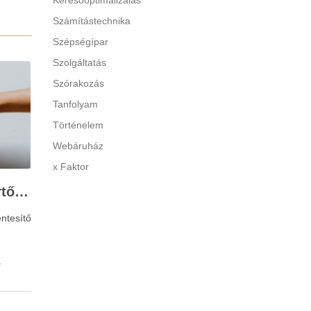
Keresőoptimalizálás
Számítástechnika
Szépségípar
Szolgáltatás
Szórakozás
Tanfolyam
Történelem
Webáruház
x Faktor
Stresszkezelés szakértőkkel: Corvin Pszichológia – a modern terápiás megoldások útmutatója
ntesítő
s