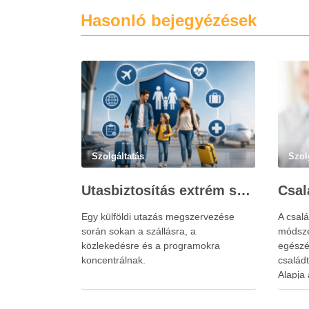
Hasonló bejegyézések
Szolgáltatás
Szol
Utasbiztosítás extrém sportokra és krónikus betegségek esetén: mire figyelj utazás előtt?
Egy külföldi utazás megszervezése
A csalá
során sokan a szállásra, a
módsze
közlekedésre és a programokra
egészé
koncentrálnak.
család
Alapja 
család
állapo