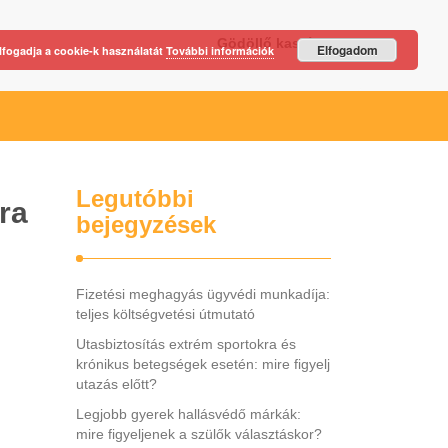
Gödöllő kastély
Elfogadom
lfogadja a cookie-k használatát
További információk
Legutóbbi
ra
bejegyzések
Fizetési meghagyás ügyvédi munkadíja:
teljes költségvetési útmutató
Utasbiztosítás extrém sportokra és
krónikus betegségek esetén: mire figyelj
utazás előtt?
Legjobb gyerek hallásvédő márkák:
mire figyeljenek a szülők választáskor?