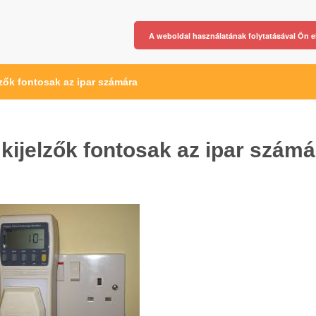
A weboldal használatának folytatásával Ön e
zők fontosak az ipar számára
ijelzők fontosak az ipar számá