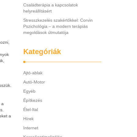
Családterápia a kapcsolatok
helyreállításért
Stresszkezelés szakértőkkel: Corvin
Pszichológia – a modern terápiás
megoldások útmutatója
ozni,
Kategóriák
onyok
ük,
Ajtó-ablak
Autó-Motor
sszük.
Egyéb
Építkezés
 a
Étel-Ital
s.
eket a
Hírek
Internet