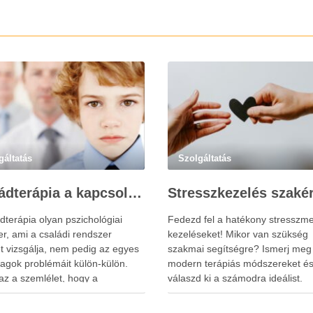
gáltatás
Szolgáltatás
Családterápia a kapcsolatok helyreállításért
dterápia olyan pszichológiai
Fedezd fel a hatékony stresszme
r, ami a családi rendszer
kezeléseket! Mikor van szükség
t vizsgálja, nem pedig az egyes
szakmai segítségre? Ismerj meg
tagok problémáit külön-külön.
modern terápiás módszereket é
az a szemlélet, hogy a
válaszd ki a számodra ideálist.
tagok viselkedése és érzelmi
ta szorosan összefügg