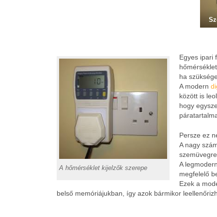
Sz
Egyes ipari 
hőmérséklet
ha szüksége
A modern
di
között is le
hogy egyszer
páratartalma
Persze ez n
A nagy számo
szemüvegre 
A legmodern
A hőmérséklet kijelzők szerepe
megfelelő be
Ezek a mode
belső memóriájukban, így azok bármikor leellenőri