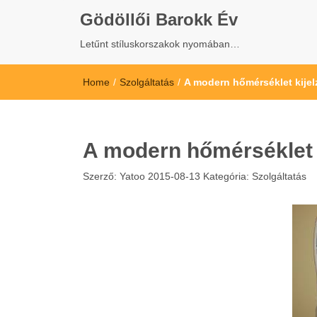
Gödöllői Barokk Év
Letűnt stíluskorszakok nyomában…
Home
/
Szolgáltatás
/
A modern hőmérséklet kijel
A modern hőmérséklet k
Szerző:
Yatoo
2015-08-13
Kategória:
Szolgáltatás