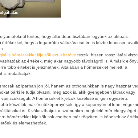
olgáltatás
folyamatoknál fontos, hogy állandóan tisztában legyünk az aktuális
i értékekkel, hogy a legapróbb változás esetén is közbe lehessen avatk
s.
gitális hőmérséklet kijelzők ezt lehetővé
teszik, hiszen rossz látási visz
olvashatóak az értékek, még akár nagyobb távolságról is. A másik előny
re több értéket is jelezhetnek. Általában a hőmérséklet mellett, a
t is mutathatják.
emcsak az iparban jön jól, hanem az otthonainkban is nagy hasznát ve
kat bárki le tudja olvasni, még azok is, akik gyengébben látnak vagy
van szükségük. A hőmérséklet kijelzők kezelése is igen egyszerű.
ebb készülék már érintőképernyősek, így a képernyőn el lehet végezni
állításokat is. Kiválaszthatjuk a számunkra megfelelő mértékegységet i
rn hőmérséklet kijelzők sok esetben már rögzíteni is képesek az érték
zhetőek és elemezhetőek.