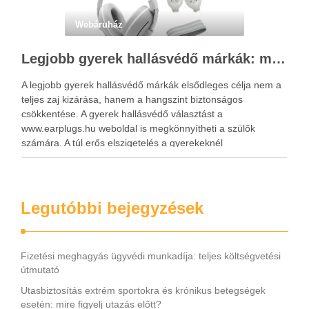
Webáruház
Legjobb gyerek hallásvédő márkák: mire figyeljenek a szülők választáskor?
A legjobb gyerek hallásvédő márkák elsődleges célja nem a
teljes zaj kizárása, hanem a hangszint biztonságos
csökkentése. A gyerek hallásvédő választást a
www.earplugs.hu weboldal is megkönnyítheti a szülők
számára. A túl erős elszigetelés a gyerekeknél
kényelmetlenséget, félelmet vagy dezorientáltságot is
okozhat. A jó hallásvédő egyensúlyt teremt, védi a fület,
miközben …
Legutóbbi bejegyzések
Fizetési meghagyás ügyvédi munkadíja: teljes költségvetési
útmutató
Utasbiztosítás extrém sportokra és krónikus betegségek
esetén: mire figyelj utazás előtt?