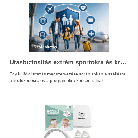
Szolgáltatás
Utasbiztosítás extrém sportokra és krónikus betegségek esetén: mire figyelj utazás előtt?
Egy külföldi utazás megszervezése során sokan a szállásra,
a közlekedésre és a programokra koncentrálnak.