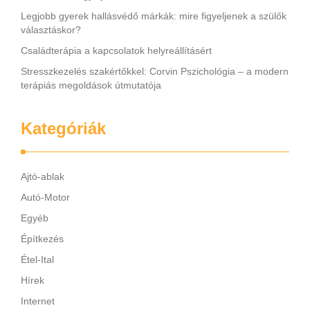
Legjobb gyerek hallásvédő márkák: mire figyeljenek a szülők
választáskor?
Családterápia a kapcsolatok helyreállításért
Stresszkezelés szakértőkkel: Corvin Pszichológia – a modern
terápiás megoldások útmutatója
Kategóriák
Ajtó-ablak
Autó-Motor
Egyéb
Építkezés
Étel-Ital
Hírek
Internet