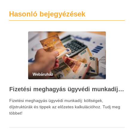
Hasonló bejegyézések
Webáruház
Fizetési meghagyás ügyvédi munkadíja: teljes költségvetési útmutató
Fizetési meghagyás ügyvédi munkadíj: költségek,
díjstruktúrák és tippek az előzetes kalkulációhoz. Tudj meg
többet!