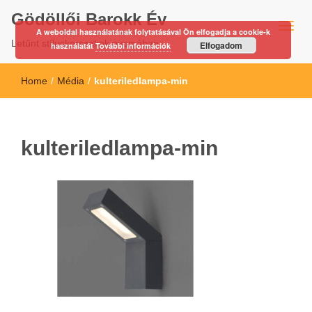
Gödöllői Barokk Év
A weboldal használatának folytatásával Ön elfogadja a cookie-k
Letűnt stíluskorszakok nyomában…
Elfogadom
használatát
További információk
Home
/
Média
/
kulteriledlampa-min
kulteriledlampa-min