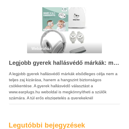
Webáruház
Legjobb gyerek hallásvédő márkák: mire figyeljenek a szülők választáskor?
A legjobb gyerek hallásvédő márkák elsődleges célja nem a
teljes zaj kizárása, hanem a hangszint biztonságos
csökkentése. A gyerek hallásvédő választást a
www.earplugs.hu weboldal is megkönnyítheti a szülők
számára. A túl erős elszigetelés a gyerekeknél
kényelmetlenséget, félelmet vagy dezorientáltságot is
okozhat. A jó hallásvédő egyensúlyt teremt, védi a fület,
miközben …
Legutóbbi bejegyzések