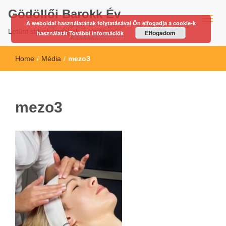
Gödöllői Barokk Év
A weboldal használatának folytatásával Ön elfogadja a cookie-k
Letűnt stíluskorszakok nyomában…
Elfogadom
használatát
További információk
Home
/
Média
/
mezo3
mezo3