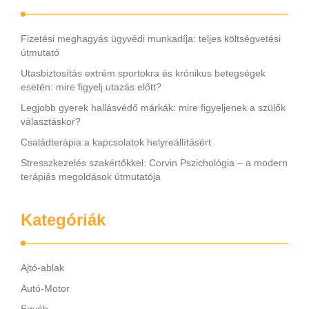
Fizetési meghagyás ügyvédi munkadíja: teljes költségvetési
útmutató
Utasbiztosítás extrém sportokra és krónikus betegségek
esetén: mire figyelj utazás előtt?
Legjobb gyerek hallásvédő márkák: mire figyeljenek a szülők
választáskor?
Családterápia a kapcsolatok helyreállításért
Stresszkezelés szakértőkkel: Corvin Pszichológia – a modern
terápiás megoldások útmutatója
Kategóriák
Ajtó-ablak
Autó-Motor