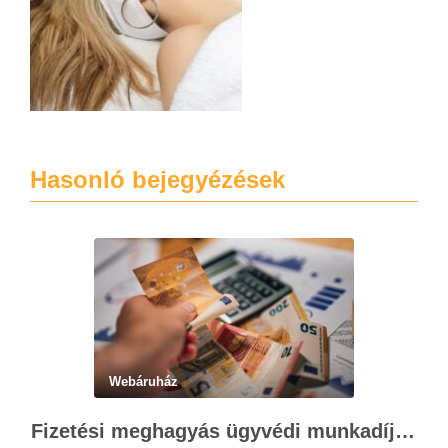
Hasonló bejegyézések
Webáruház
Fizetési meghagyás ügyvédi munkadíja: teljes költségvetési útmutató