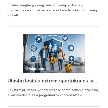
Fizetési meghagyás ügyvédi munkadíj: költségek,
díjstruktúrák és tippek az előzetes kalkulációhoz. Tudj meg
többet!
Szolgáltatás
Utasbiztosítás extrém sportokra és krónikus betegségek esetén: mire figyelj utazás előtt?
Egy külföldi utazás megszervezése során sokan a szállásra,
a közlekedésre és a programokra koncentrálnak.