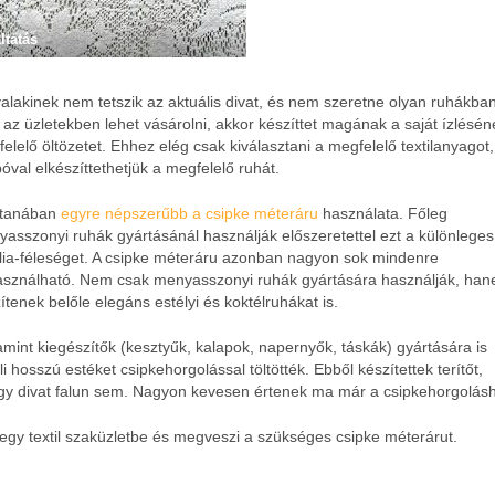
ltatás
alakinek nem tetszik az aktuális divat, és nem szeretne olyan ruhákban 
 az üzletekben lehet vásárolni, akkor készíttet magának a saját ízlésén
elelő öltözetet. Ehhez elég csak kiválasztani a megfelelő textilanyagot
óval elkészíttethetjük a megfelelő ruhát.
tanában
egyre népszerűbb a csipke méteráru
használata. Főleg
asszonyi ruhák gyártásánál használják előszeretettel ezt a különleges
ília-féleséget. A csipke méteráru azonban nagyon sok mindenre
asználható. Nem csak menyasszonyi ruhák gyártására használják, ha
ítenek belőle elegáns estélyi és koktélruhákat is.
mint kiegészítők (kesztyűk, kalapok, napernyők, táskák) gyártására is
hosszú estéket csipkehorgolással töltötték. Ebből készítettek terítőt,
gy divat falun sem. Nagyon kevesen értenek ma már a csipkehorgolás
gy textil szaküzletbe és megveszi a szükséges csipke méterárut.