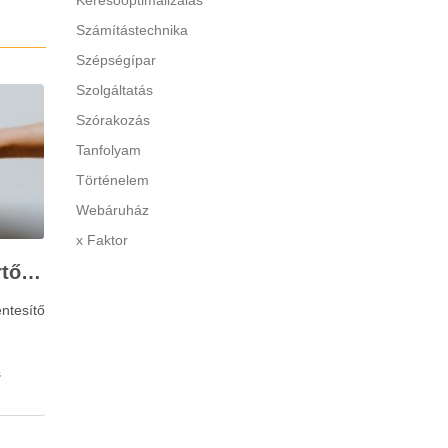
Keresőoptimalizálás
Számítástechnika
Szépségípar
Szolgáltatás
Szórakozás
Tanfolyam
Történelem
Webáruház
x Faktor
Stresszkezelés szakértőkkel: Corvin Pszichológia – a modern terápiás megoldások útmutatója
ntesítő
s