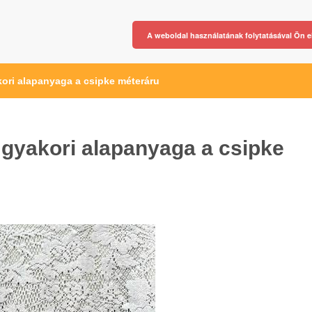
A weboldal használatának folytatásával Ön e
ori alapanyaga a csipke méteráru
gyakori alapanyaga a csipke