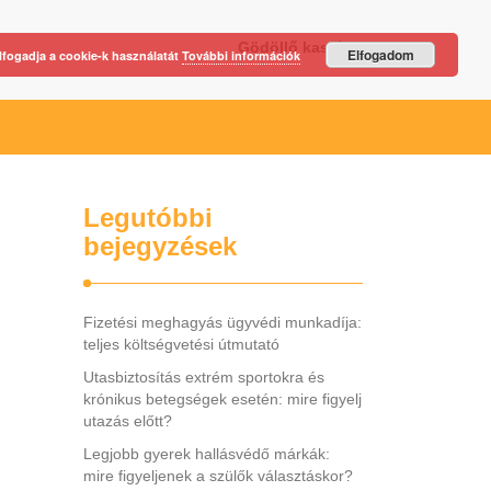
Gödöllő kastély
Elfogadom
lfogadja a cookie-k használatát
További információk
Legutóbbi
bejegyzések
Fizetési meghagyás ügyvédi munkadíja:
teljes költségvetési útmutató
Utasbiztosítás extrém sportokra és
krónikus betegségek esetén: mire figyelj
utazás előtt?
Legjobb gyerek hallásvédő márkák:
mire figyeljenek a szülők választáskor?