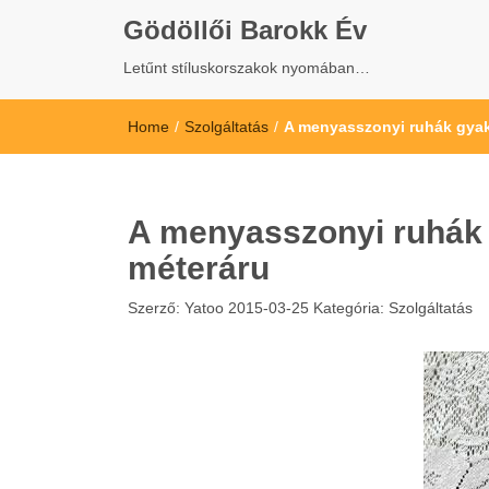
Gödöllői Barokk Év
Letűnt stíluskorszakok nyomában…
Home
/
Szolgáltatás
/
A menyasszonyi ruhák gyak
A menyasszonyi ruhák 
méteráru
Szerző:
Yatoo
2015-03-25
Kategória:
Szolgáltatás