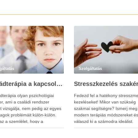
gáltatás
Szolgáltatás
Családterápia a kapcsolatok helyreállításért
dterápia olyan pszichológiai
Fedezd fel a hatékony stresszme
r, ami a családi rendszer
kezeléseket! Mikor van szükség
t vizsgálja, nem pedig az egyes
szakmai segítségre? Ismerj meg
tagok problémáit külön-külön.
modern terápiás módszereket é
az a szemlélet, hogy a
válaszd ki a számodra ideálist.
tagok viselkedése és érzelmi
ta szorosan összefügg