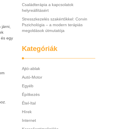
Családterápia a kapcsolatok
helyreállításért
Stresszkezelés szakértőkkel: Corvin
Pszichológia – a modern terápiás
járni,
megoldások útmutatója
ek
, és egy
Kategóriák
Ajtó-ablak
nem
Autó-Motor
Egyéb
Építkezés
hoz.
Étel-Ital
Hírek
Internet