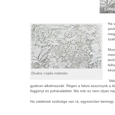
Szolgá
Ha v
amit
megf
szab
Mos
meny
text
felh
kész
Divatos csipke méteráru
Vala
gyakran alkalmazzák. Régen a falusi asszonyok a téli 
függönyt és poháralátétet. Ma már ez nem olyan na
Ha valakinek szüksége van rá, egyszerűen bemegy e