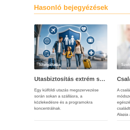
Hasonló bejegyézések
Szolgáltatás
Szol
Utasbiztosítás extrém sportokra és krónikus betegségek esetén: mire figyelj utazás előtt?
Egy külföldi utazás megszervezése
A csalá
során sokan a szállásra, a
módsze
közlekedésre és a programokra
egészé
koncentrálnak.
család
Alapja 
család
állapo