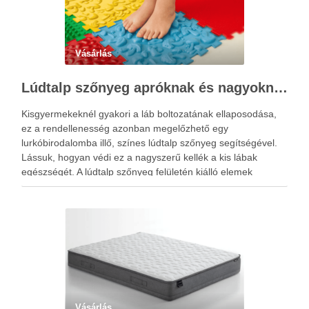
Vásárlás
Lúdtalp szőnyeg apróknak és nagyoknak
Kisgyermekeknél gyakori a láb boltozatának ellaposodása,
ez a rendellenesség azonban megelőzhető egy
lurkóbirodalomba illő, színes lúdtalp szőnyeg segítségével.
Lássuk, hogyan védi ez a nagyszerű kellék a kis lábak
egészségét. A lúdtalp szőnyeg felületén kiálló elemek
sokasága található, amelyek speciális alakzatjuknak és
elhelyezkedésüknek köszönhetően a talp reflexzónáit érintik,
és ezáltal járás …
Vásárlás