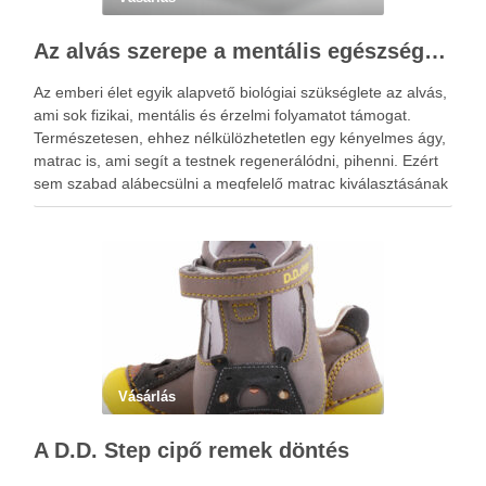
Az alvás szerepe a mentális egészségben: Hogyan segíthet egy jó matrac?
Az emberi élet egyik alapvető biológiai szükséglete az alvás,
ami sok fizikai, mentális és érzelmi folyamatot támogat.
Természetesen, ehhez nélkülözhetetlen egy kényelmes ágy,
matrac is, ami segít a testnek regenerálódni, pihenni. Ezért
sem szabad alábecsülni a megfelelő matrac kiválasztásának
a fontosságát. Az alvás idején pihenésre kapcsol az agy és a
…
Vásárlás
A D.D. Step cipő remek döntés