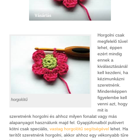
Vásárlás
Horgolni csak
megfelelő tűvel
lehet, éppen
ezért mindig
ennek a
kiválasztásánál
kell kezdeni, ha
kézimunkázni
szeretnénk.
Mindenképpen
figyelembe kell
horgolótű
venni azt, hogy
mit is
szeretnénk horgolni és ahhoz milyen fonalat vagy más
alapanyagot használunk majd fel. Gyapjúfonalból pulóvert
kötni csak speciális,
vastag horgolótű segítségével
lehet. Ha
terítőt szeretnénk horgolni, akkor ahhoz egy vékonyabb tűre