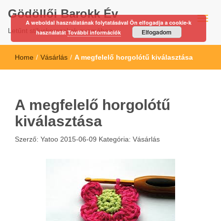
Gödöllői Barokk Év
A weboldal használatának folytatásával Ön elfogadja a cookie-k
Letűnt stíluskorszakok nyomában…
Elfogadom
használatát
További információk
Home
/
Vásárlás
/
A megfelelő horgolótű kiválasztása
A megfelelő horgolótű
kiválasztása
Szerző:
Yatoo
2015-06-09
Kategória:
Vásárlás