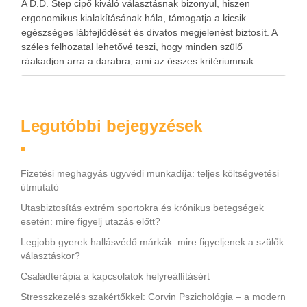
A D.D. Step cipő kiváló választásnak bizonyul, hiszen
ergonomikus kialakításának hála, támogatja a kicsik
egészséges lábfejlődését és divatos megjelenést biztosít. A
széles felhozatal lehetővé teszi, hogy minden szülő
ráakadjon arra a darabra, ami az összes kritériumnak
megfelel. A D.D. Step cipő tartós és légáteresztő, ami annak
köszönhető, hogy természetes bőr …
Legutóbbi bejegyzések
Fizetési meghagyás ügyvédi munkadíja: teljes költségvetési
útmutató
Utasbiztosítás extrém sportokra és krónikus betegségek
esetén: mire figyelj utazás előtt?
Legjobb gyerek hallásvédő márkák: mire figyeljenek a szülők
választáskor?
Családterápia a kapcsolatok helyreállításért
Stresszkezelés szakértőkkel: Corvin Pszichológia – a modern