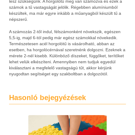
lesz szükségünk. A horgolótű meg van számozva és ezek a
számok a tű vastagságát jelölik. Régebben alumíniumból
készültek, ma már egyre inkább a műanyagból készült tű a
népszerű.
A számozás 2-től indul, félszámonként növekszik, egészen
5,5-ig, majd 6-tól pedig már egész számokkal növekedik.
Természetesen acél horgolótű is vásárolható, abban az
esetben, ha horgolócérnával szeretnénk dolgozni. Ezeknek a
mérete 2-nél kisebb. Különböző díszeket, függőket, terítőket
lehet velük elkészíteni. Amennyiben nem tudjuk egyedül
kiválasztani a megfelelő vastagságú tűt, akkor kérjünk
nyugodtan segítséget egy szakboltban a dolgozótól.
Hasonló bejegyézések