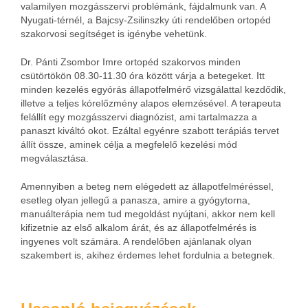
valamilyen mozgásszervi problémánk, fájdalmunk van. A
Nyugati-térnél, a Bajcsy-Zsilinszky úti rendelőben ortopéd
szakorvosi segítséget is igénybe vehetünk.
Dr. Pánti Zsombor Imre ortopéd szakorvos minden
csütörtökön 08.30-11.30 óra között várja a betegeket. Itt
minden kezelés egyórás állapotfelmérő vizsgálattal kezdődik,
illetve a teljes kórelőzmény alapos elemzésével. A terapeuta
felállít egy mozgásszervi diagnózist, ami tartalmazza a
panaszt kiváltó okot. Ezáltal egyénre szabott terápiás tervet
állít össze, aminek célja a megfelelő kezelési mód
megválasztása.
Amennyiben a beteg nem elégedett az állapotfelméréssel,
esetleg olyan jellegű a panasza, amire a gyógytorna,
manuálterápia nem tud megoldást nyújtani, akkor nem kell
kifizetnie az első alkalom árát, és az állapotfelmérés is
ingyenes volt számára. A rendelőben ajánlanak olyan
szakembert is, akihez érdemes lehet fordulnia a betegnek.