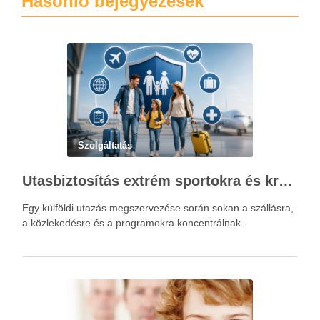
Hasonló bejegyézések
Szolgáltatás
Utasbiztosítás extrém sportokra és krónikus betegségek esetén: mire figyelj utazás előtt?
Egy külföldi utazás megszervezése során sokan a szállásra,
a közlekedésre és a programokra koncentrálnak.