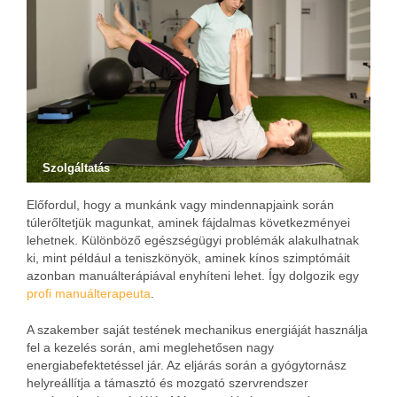
Szolgáltatás
Előfordul, hogy a munkánk vagy mindennapjaink során
túlerőltetjük magunkat, aminek fájdalmas következményei
lehetnek. Különböző egészségügyi problémák alakulhatnak
ki, mint például a teniszkönyök, aminek kínos szimptómáit
azonban manuálterápiával enyhíteni lehet. Így dolgozik egy
profi manuálterapeuta
.
A szakember saját testének mechanikus energiáját használja
fel a kezelés során, ami meglehetősen nagy
energiabefektetéssel jár. Az eljárás során a gyógytornász
helyreállítja a támasztó és mozgató szervrendszer