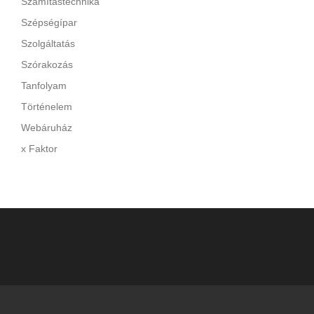
Számítástechnika
Szépségípar
Szolgáltatás
Szórakozás
Tanfolyam
Történelem
Webáruház
x Faktor