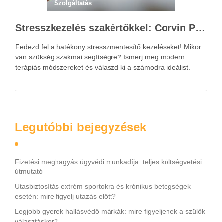
Szolgáltatás
Stresszkezelés szakértőkkel: Corvin Pszichológia – a modern terápiás megoldások útmutatója
Fedezd fel a hatékony stresszmentesítő kezeléseket! Mikor
van szükség szakmai segítségre? Ismerj meg modern
terápiás módszereket és válaszd ki a számodra ideálist.
Legutóbbi bejegyzések
Fizetési meghagyás ügyvédi munkadíja: teljes költségvetési
útmutató
Utasbiztosítás extrém sportokra és krónikus betegségek
esetén: mire figyelj utazás előtt?
Legjobb gyerek hallásvédő márkák: mire figyeljenek a szülők
választáskor?