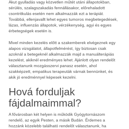
Akut gyulladás vagy közvetlen műtét utáni állapotokban,
sérülés, szalagszakadás fennállásakor, előrehaladott
csontritkulás esetén nem alkalmazzák ezt a terápiát.
Továbbá, ellenjavallt lehet egyes tumoros megbetegedések,
lázas, influenzás állapotok, vérzékenység, agyi és egyes
érbetegségek esetén is.
Mivel minden kezelés előtt a szakemberek elvégeznek egy
alapos vizsgálatot, állapotfelmérést, így biztosan csak
azoknál a betegeknél alkalmazzák majd a manuálterápiás
kezelést, akiknél eredményes lehet. Ajánlott olyan rendelőt
választanunk mozgásszervi panasz esetén, ahol
szakképzett, empatikus terapeuták várnak bennünket, és
akik jó eredménnyel képesek kezelni.
Hová forduljak
fájdalmaimmal?
A fővárosban két helyen is működik Gyógytornászom
rendelő, az egyik Pesten, a másik Budán. Érdemes a
hozzánk közelebb található rendelőt választanunk, ha