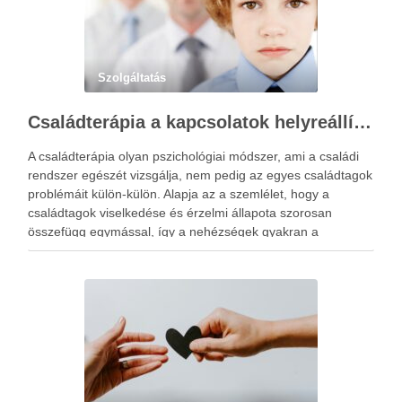
Szolgáltatás
Családterápia a kapcsolatok helyreállításért
A családterápia olyan pszichológiai módszer, ami a családi
rendszer egészét vizsgálja, nem pedig az egyes családtagok
problémáit külön-külön. Alapja az a szemlélet, hogy a
családtagok viselkedése és érzelmi állapota szorosan
összefügg egymással, így a nehézségek gyakran a
kapcsolati mintázatokban gyökereznek. A családterápia
elsődleges célja nem hibást keresni, hanem a működési …