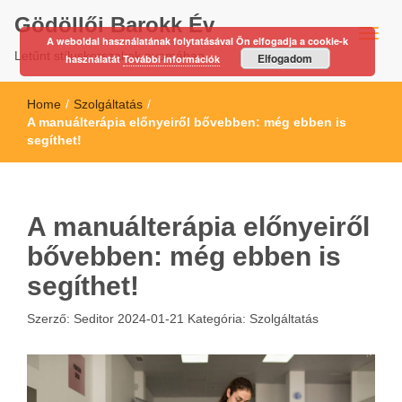
Gödöllői Barokk Év
A weboldal használatának folytatásával Ön elfogadja a cookie-k
Letűnt stíluskorszakok nyomában…
Elfogadom
használatát
További információk
Home
/
Szolgáltatás
/
A manuálterápia előnyeiről bővebben: még ebben is
segíthet!
A manuálterápia előnyeiről
bővebben: még ebben is
segíthet!
Szerző:
Seditor
2024-01-21
Kategória:
Szolgáltatás