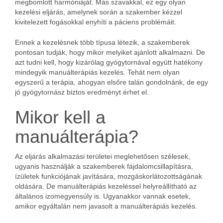
megbomlott harmóniáját. Más szavakkal, ez egy olyan
kezelési eljárás, amelynek során a szakember kézzel
kivitelezett fogásokkal enyhíti a páciens problémáit.
Ennek a kezelésnek több típusa létezik, a szakemberek
pontosan tudják, hogy mikor melyiket ajánlott alkalmazni. De
azt tudni kell, hogy kizárólag gyógytornával együtt hatékony
mindegyik manuálterápiás kezelés. Tehát nem olyan
egyszerű a terápia, ahogyan elsőre talán gondolnánk, de egy
jó gyógytornász biztos eredményt érhet el.
Mikor kell a
manuálterápia?
Az eljárás alkalmazási területei meglehetősen szélesek,
ugyanis használják a szakemberek fájdalomcsillapításra,
ízületek funkciójának javítására, mozgáskorlátozottságának
oldására. De manuálterápiás kezeléssel helyreállítható az
általános izomegyensúly is. Ugyanakkor vannak esetek,
amikor egyáltalán nem javasolt a manuálterápiás kezelés.