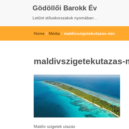
Gödöllői Barokk Év
Letűnt stíluskorszakok nyomában…
Home
/
Média
/
maldivszigetekutazas-min
maldivszigetekutazas-
Maldív szigetek utazás