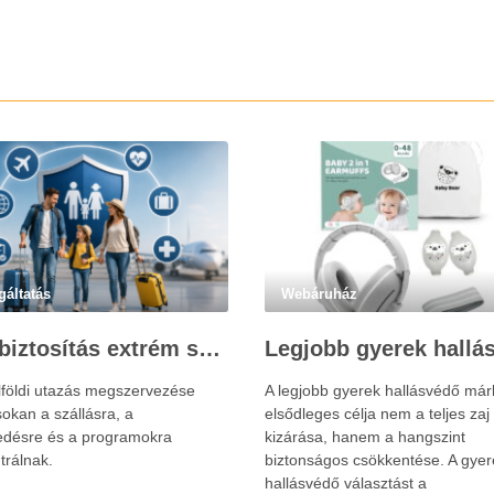
gáltatás
Webáruház
Utasbiztosítás extrém sportokra és krónikus betegségek esetén: mire figyelj utazás előtt?
lföldi utazás megszervezése
A legjobb gyerek hallásvédő már
okan a szállásra, a
elsődleges célja nem a teljes zaj
edésre és a programokra
kizárása, hanem a hangszint
trálnak.
biztonságos csökkentése. A gyer
hallásvédő választást a