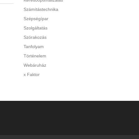
Keresőoptimalizálás
Számítástechnika
 A túl
Szépségípar
y
Szolgáltatás
di a
Szórakozás
Tanfolyam
Történelem
Webáruház
x Faktor