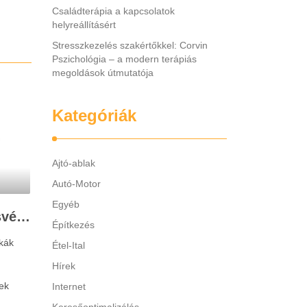
Családterápia a kapcsolatok
helyreállításért
Stresszkezelés szakértőkkel: Corvin
Pszichológia – a modern terápiás
megoldások útmutatója
Kategóriák
Ajtó-ablak
Autó-Motor
Egyéb
Legjobb gyerek hallásvédő márkák: mire figyeljenek a szülők választáskor?
Építkezés
kák
Étel-Ital
Hírek
ek
Internet