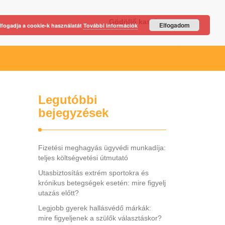
Gödöllő kastély
Elfogadom
lfogadja a cookie-k használatát
További információk
Legutóbbi
bejegyzések
Fizetési meghagyás ügyvédi munkadíja:
teljes költségvetési útmutató
Utasbiztosítás extrém sportokra és
krónikus betegségek esetén: mire figyelj
utazás előtt?
Legjobb gyerek hallásvédő márkák:
mire figyeljenek a szülők választáskor?