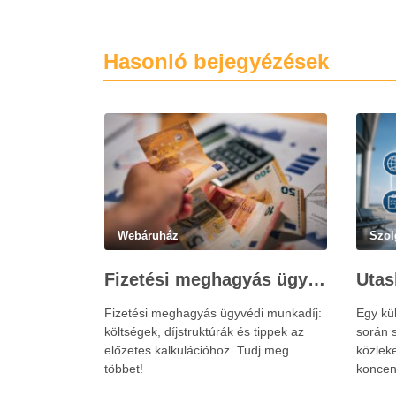
Hasonló bejegyézések
Webáruház
Szol
Fizetési meghagyás ügyvédi munkadíja: teljes költségvetési útmutató
Fizetési meghagyás ügyvédi munkadíj:
Egy kü
költségek, díjstruktúrák és tippek az
során s
előzetes kalkulációhoz. Tudj meg
közlek
többet!
koncen